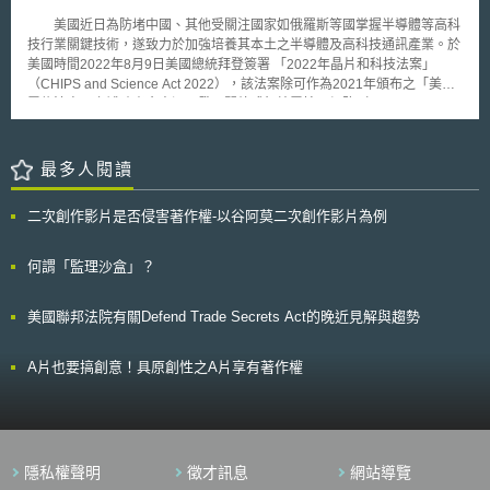
術的投資誘因，進而持續對於淨零排放的目標有所貢獻。
解決。 4.中小企業專利權人不易勝訴 根據日本知的財產戰略事務局之
美國近日為防堵中國、其他受關注國家如俄羅斯等國掌握半導體等高科
統計，日本專利侵權訴訟中有約六成為中小企業提起，但扣除和解之部分單
技行業關鍵技術，遂致力於加強培養其本土之半導體及高科技通訊產業。於
以終局判決而言，中小企業的原告勝訴率在二成以下，其中對大企業的勝訴
美國時間2022年8月9日美國總統拜登簽署 「2022年晶片和科技法案」
率更不到一成，探究其原因，日本認為除了中小企業與專利、法律專業人員
（CHIPS and Science Act 2022），該法案除可作為2021年頒布之「美國
間合作程度有所不足外，在權利取得的階段就未能針對未來權利行使、保護
電信法案」之補助資金來源，發展開放式無線電接取網路（Open Radio
充分進行戰略性規劃也可能是問題所在，故應對中小企業的權利取得、行使
Access Network, ORAN）外，亦有望大幅度提升美國本土晶片生產量。
及訴訟進行上給予一定的支援。 （二）今後施政方向 日本為強化智財
本法案提高美國聯邦政府對科學技術研究及開發專案之授權，除授權美
紛爭解決體系的機能，於2015年智財推進計畫中指出三個方向：首先是
國商務部（Department of Commerce , DOC）、國防部（Department of
最多人閱讀
「強化智財紛爭處理體系的機能」，在權利人及侵害嫌疑人間地位平衡的前
Defense, DOD）外，還結合國務院（Department of State, DOS）透過資
提下，對證據收集手續、損害賠償額、權利安定性和禁制令的核發等各方面
金補助之方式，發展影響美國競爭力及國家安全至關重要之半導體製造等高
為綜合性的檢討；其次是「促進智財紛爭處理體系的活用」，針對中小企業
二次創作影片是否侵害著作權-以谷阿莫二次創作影片為例
科技產業、人工智慧、量子計算等科學研究，本法案整體編列之預算高達
與大企業的往來過程中，就智財保護、紛爭預防、訴訟對應等面向提供進一
2800億美元，至2027年時，授權金額預計將達1740億美元，而其中將挹注
步的支援，例如廣設據點提供充分的諮詢、提供具有訴訟實績的專家團隊、
超過520億美元之資金用於發展美國本土晶片之生產及研發。 此外，該
何謂「監理沙盒」？
減輕進行訴訟之負擔等。此外針對「智財紛爭處理有關之資訊普及化」，為
法案設有靜態限制，禁止接受補助之半導體企業投資以電子設計自動化
創造能因應經濟全球化之商業環境，除有必要將日本智財相關法令翻譯為英
（Electronic design automation, EDA）工具設計或製造晶片之中國公司，
文提供予世界各國，尚應持續針對各國法院、專利局、及訴訟外紛爭解決等
美國聯邦法院有關Defend Trade Secrets Act的晚近見解與趨勢
換句話言，即受補助之企業不得於十年內投資或擴大生產中國製低於28奈米
智財紛爭處理體系，與日本制度間的異同進行調查研究並公開揭露。
之先進晶片。本法案亦提供25%之稅收優惠予於美國建造、裝設晶片廠之業
（三）小結 智慧財產權的保護和國家經濟發展息息相關，而僅有優質
者，以鼓勵企業進駐美國藉以提升美國生產之晶片總量，同時藉由企業之投
的專利申請程序及審查品質，仍無法達到健全智慧財產制度及其相關產業之
A片也要搞創意！具原創性之A片享有著作權
資帶動美國各地經濟發展，提高就業率。 藉由本法案之制定，有望降
目的，完善的智慧財產爭議解決程序，乃其中不可或缺之一環。有鑑於此，
低美國對其他國家晶片之依賴，並得藉此發展科技研究，對未來全球高科技
我國於2008年7月參考德、美、日等智財先進國家之作法成立智慧財產法
產業供應鏈將造成偌大影響，值得持續關注。
院，目的即在於藉由專業的審判人員及程序，解決具備國際性及高等專業性
的智慧財產案件，進而達到智慧財產案件審判的專業化、效率化。 而
在智慧財產法院成立已滿七年的今日，學術界和產業界仍持續對提出各項檢
隱私權聲明
徵才訊息
網站導覽
討意見，例如法院於專利侵權訴訟中可自行就個案認定專利無效影響專利安