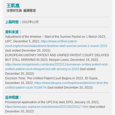
王凱嵐
法律研究員 編譯整理
上稿時間：
2022年12月
資料來源：
Adjustment of the timeline – Start of the Sunrise Period on 1 March 2023,
UPC, December 5, 2022,
https://www.unified-patent-
court.org/en/news/adjustment-timeline-start-sunrise-period-1-march-2023
(last visited December 20, 2022)
EUROPEAN UNITARY PATENT AND UNIFIED PATENT COURT: DELAYED
BUT STILL ARRIVING IN 2023, Morgan Lewis, December 19, 2022,
https://www.morganlewis.com/pubs/2022/12/european-unitary-patent-and-
unified-patent-court-delayed-but-still-arriving-in-2023
(last visited
December 20, 2022)
Decision Time: The Unified Patent Court Begins in 2023, JD Supra,
December 16, 2022,
https://www.jdsupra.com/legalnews/decision-time-the-
unified-patent-court-7016674/
(last visited December 20, 2022)
延伸閱讀：
Provisional application of the UPCA to start, EPO, January 19, 2022,
https://www.epo.org/news-events/news/2022/20220117.html
(last visited
December 20, 2022)