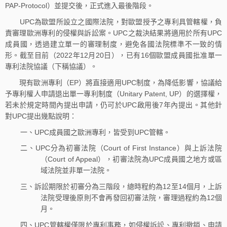
PAP-Protocol）並提交後，正式進入最後階段。
UPC為歐盟所設立之國際法院，對歐盟授予之專利具管轄權，負
責審理歐洲專利的侵權與訴訟案。UPC之裁決結果將適用於所有UPC
成員國，透過建立單一的審理制度，避免各國法院標準不一致的情
形。截至目前（2022年12月20日），已有16個歐盟成員國批准單一
專利法院協議（下稱協議）。
現有歐洲專利（EP）將直接適用UPC制度，為降低影響，協議給
予專利權人申請退出單一專利制度（Unitary Patent, UP）的選擇權，
若未於規定時間內提出申請，仍可於UPC啟用後7年內提出。其他針
對UPC提出幾點說明：
一、UPC成員國之歐洲專利，皆受到UPC管轄。
二、UPC分為初審法院（Court of First Instance）與上訴法院
（Court of Appeal），初審法院為UPC成員國之地方或區
域法院並非單一法院。
三、訴訟期限於初審分為三階段，總時程約為12至14個月，上訴
法院受理後原則不會再發回初審法院，審理過程約為12個
月。
四、UPC管轄權僅限於專利事務，如侵權訴訟、專利撤銷、申請