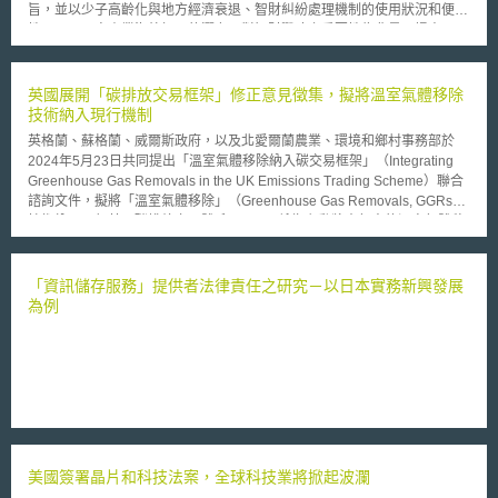
旨，並以少子高齡化與地方經濟衰退、智財糾紛處理機制的使用狀況和便利
性、以及內容產業海外拓展的潛力及對智財戰略之重要性為背景，提出三項
核心議題並分別剖析各項議題其現狀課題及主管部會應努力之方向，其中第
二項議題「活化智財紛爭處理機制」之內容如下： 一、活化智財紛爭處理
機制 （一）現狀與課題 1. 證據收集未見確實 在訴訟中，為能作成適切
英國展開「碳排放交易框架」修正意見徵集，擬將溫室氣體移除
的裁判，原告、被告兩側需提出充分的證據，惟專利侵權訴訟中，多數情況
技術納入現行機制
下證據是為被告所掌握，權利人主張侵權之立證較為困難，就此日本認為應
英格蘭、蘇格蘭、威爾斯政府，以及北愛爾蘭農業、環境和鄉村事務部於
就以下三點檢討證據收集程序的機能：在訴訟開始的階段，確保爭點整理之
2024年5月23日共同提出「溫室氣體移除納入碳交易框架」（Integrating
程序充分發揮效用；確保「文書提出命令」作為證明被告有侵害事實有力手
Greenhouse Gas Removals in the UK Emissions Trading Scheme）聯合
段之一，能充分發揮效用；作為證據收集的前提，確保證據保全制度能充分
諮詢文件，擬將「溫室氣體移除」（Greenhouse Gas Removals, GGRs）
發揮效用。 2.權利安定性不足 從權利賦予乃至於紛爭處理的過程中，
技術納入現行英國碳排放交易體系。GGRs係指主動將大氣中的溫室氣體移
專利權等智財權之安定性亦相當重要。日本於2004年針對專利侵權訴訟，
除之方法，又稱「二氧化碳移除」（Carbon Dioxide Removal, CDR）、
於專利法新增第104條之3[2]，導入「專利無效抗辯」之制度，其後雖然有
「負碳技術」（Negative Emission Technologies, NETs），此類技術被認
意見認為應廢止專利無效抗辯制度，但整體而言因無效抗辯制度的導入，確
為能協助「難減排產業」減少排放。 此次意見徵集主要針對以下四大面
「資訊儲存服務」提供者法律責任之研究－以日本實務新興發展
實使專利無效訴訟（無効審判）審理遲緩的狀況明顯獲得改善。而由於
向： 1.基本原則：將GGRs整合進UK ETS，須以維持減碳誘因、確保市場
為例
2015年日本再度導入專利異議制度（異議申立制度）[3]，因此無論就權利
誠信、創造長期有效率的碳權交易市場、環境友善、具備可操作性、最小干
者及疑似侵權者之間的平衡，或是產業政策上就專利權進步性要件的判斷
預性、未來靈活性保障、考量財務影響等原則為基本前提。 2.總量管制：
等，本年度的推進計畫中均指出有就本條之內容再作檢討之必要。 3.損害認
UK ETS於納入GGRs後，預計仍將維持當前總量上限，以避免實質上增加
定額偏定 在損害賠償的額度方面，雖然在歷年來多次專利法之修正後
企業的排放容許量。 3.配額發給：GGRs能獲得的配額，擬採取「事後發
已經獲得一定程度的改善，但普遍看法仍認為訴訟實務上法院所認定的侵權
給」的方式，於移除完成並經過驗證後，才發給配額，以維持交易市場的可
損害賠償數額，和商業實態上所造成的影響及需求相比仍是顯然偏低。另日
信性。 4.市場整合：英國目前暫不考慮建立獨立的溫室氣體移除交易市場，
本為求簡化便利損害賠償額的舉證難度，雖已於1998年修正專利法第102條
擬將GGRs完全整合進既有的UK ETS中，並透過總量及需求控制或免費配
[4]之規定，但於司法實務上並未能充分運用，加以民法上對不法行為之賠償
額等措施調節市場供需，穩定並促進市場發展。 英國政府相信，透過將
側重實際上造成之損害，而未能從研究開發投資所得之專利權受損之角度思
美國簽署晶片和科技法案，全球科技業將掀起波瀾
GGRs納入現行UK ETS中，可以增加企業對於碳移除之需求，提高負碳技
考，造成日本在專利權等智財糾紛中損害賠償額普遍偏低，此一問題仍有待