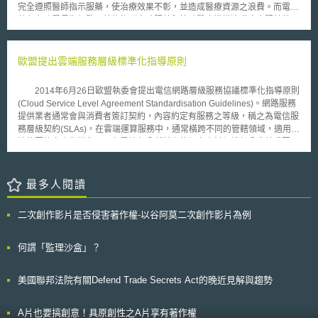
並對其內容實施附帶搜索，這樣的預設是有點勉強的，尤其當手機被用來讀
6GHz之中頻段頻譜[6]。 覆蓋層（Coverage Layer）：以sub-2GHz之低頻
完全遵照醫師指示服藥，使治療效果不彰，並造成醫療資源之浪費。而電子
取儲存在他處的資料時，這種說法更是完全無法成立。」 在其協同意
段為主（例如700MHz），以達到廣域與深度的室內網路覆蓋。 覆蓋與容量
藥丸有助需長期頻繁用藥的族群定時服藥與協助醫療機構追蹤病人服藥狀
見書中，大法官Samuel Alito也認為，相對於非電子資訊，法院為電子資訊
層（Coverage and Capacity Layer）：介於2-6GHz之中頻段，尤以
況，並在臨床試驗中持續觀察病患用藥後的生理反應。 日前美國食品
提供了更多的隱私保護。同樣是通聯記錄，如果是從嫌犯口袋裡扣押的紙本
3.5GHz頻段為代表，該頻段能在網路容量和覆蓋範圍之間取得最佳平衡，
藥物管理署(Food and Drug Association)已接受Proteus Digital Health公司
帳單取得，在法律上毋須取得令狀即得搜索，但如果是儲存在手機裡就不是
為全球首個5G商用的頻段。 超大容量層（Super Data Layer）：6GHz以上
之上市審核申請，不久之後人們將有望享受到此數位藥丸帶來的便利。不過
歐盟提出雲端服務層級標準化指導原則
這麼一回事了。 註：為保護執法者人身安全並防免被告湮滅證據，我
之高頻段（例如34.25-29.5GHz），用於滿足大容量、高速率的服務需求。
其亦存有一些疑慮以及待克服的技術問題，例如：個人資料之保護措施、控
國刑事訴訟法第130條規定，檢察官、檢察事務官、司法警察官或司法警察
針對頻寬數額之分配，由於連續頻寬可降低載波聚合（Carrier
制藥物釋放之系統故障或遭惡意攻擊時之應變等等問題。同時，雖然許多人
逮捕嫌犯或執行拘提、羈押時，雖無搜索票，得逕行搜索其身體、隨身攜帶
2014年6月26日歐盟執委會提出電信網路層級服務協議標準化指導原則
Aggregation, CA）帶來的系統複雜性，還能提升能源效率，降低網路成
都認為數位藥丸對病人之疾病控制有利，但是病人之拒絕治療權卻可能因而
之物件、所使用之交通工具及其立即可觸及之處所，學說上稱作「附帶搜
(Cloud Service Level Agreement Standardisation Guidelines)。網路服務
本，因此營運商一般期望主管機關能釋出連續頻寬，以利5G網路之佈署。
犧牲，雖然醫生不能強迫病人服藥，但法院強制處分常會牽涉特定的治療程
索」，為令狀搜索原則之例外。
提供業者通常會與消費者簽訂契約，內容約定有服務之等級，稱之為電信服
根據中國手機製造商華為2017年發布之「5G頻譜立場白皮書」（5G
序，此時若病人拒絕服藥，其假釋可能被撤銷，該技術將可能成為一個監視
務層級契約(SLAs)，在雲端運算服務中，通常橫跨不同的管轄領域，適用的
Spectrum: Public Policy Position），中頻段作為全球5G首商用的關鍵頻
的手段。
法律要件亦產生變化，而在雲端部分所儲存的個人資料保護部分尤其重要。
段，每個營運商應獲得至少100MHz的連續頻寬，毫米波方面，基於高頻度
不同的雲端服務與模式所需要的協議約定亦不同，這些都增加訂定的複雜
是為了進行大量的資料傳輸，對頻寬數額之要求更多，是以每個營運商應至
性。 指導原則之提出將幫助專業的雲端服務業者在契約訂定時應該注
少分配800MHz的連續頻段[7]。 二、南韓頻譜釋照政 （一）釋照政策之規
意的內容，其中主要相關項目包括： 1.雲端服務的可利用性與真實性 2.從雲
最多人閱讀
劃 2018年3月，MSIT宣布於同年6月中進行首波5G頻譜拍賣，其後將
端服務提供業者中可取得服務的品質 3.安全層級 4.在雲端中如何妥善管理資
日程訂於6月15日，標得之頻譜則會在拍賣後半年的12月1日正式生效，以
料 指導原則首先明定原則，以做為雲端運算服務契約之參考。並同時
順利於2019年3月推出5G商用[8]。在此背景下，南韓政府著手修訂基於
二次創作影片是否侵害著作權-以谷阿莫二次創作影片為例
針對不同的名詞定義解是，亦針對不同的契約與法律議題說明，包括業者在
《電波法》第45條所訂定的《電氣通信事業專用之無線設備技術基準》，由
依據所訂定的契約中處理個人資料時，應符合歐盟資料保護之規範。
於上述無線設備基準僅規定4G，是以決議新設5G無線設備技術基準。藉由
在指導原則提出之後，執委會將與雲端使用者，特別是一些小型企業進行檢
何謂「監理沙盒」？
5G無線設備技術基準之規定，使得將來於南韓上市之5G無線設備，皆須符
視，後續並朝向通過國際ISO之認證。
合南韓國家標準審議委員會（Korean Agency for Technology and
Standards, KATS）訂定之國家標準統一標誌「KC認證」（Korea
美國聯邦法院有關Defend Trade Secrets Act的晚近見解與趨勢
Certification Mark, KC Mark）[9]，從而確保5G基地台與終端設備間的接取
狀況[10]。 釋出頻段方面，MSIT在2018年4月19日「2018年行動通訊
頻率分配計畫討論會」中，確認於3.5GHz頻段（3.42-3.7GHz）釋出
A片也要搞創意！具原創性之A片享有著作權