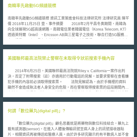
南韓率先啟動5G頻譜競標
南韓率先啟動5G頻譜競標 資訊工業策進會科技法律研究所 法律研究員 陳芊
儒 2018年11月25日 壹、事件摘要 2018年2月平昌冬奧期間，南韓為
向全球展現5G超高速網路，南韓電信業者韓國電信（Korea Telecom, KT）
透過英特爾（Intel）、Ericsson AB與三星電子之技術，聯合打造5G服務的
應用場景[1]。在平昌冬奧的試驗以及多方經驗的累積下，南韓為進一步在起
步中的5G產業享有話語權，其通訊主管機關「未來創造科學部」（Ministry
of Science and ICT, MSIT）在5G的布局，與頻譜的釋照上更為積極，以令
南韓成為全球第一個5G網路商用化國家[2]。 5G服務之使用與頻譜息息
美國聯邦最高法院禁止警察在未取得令狀前搜索手機內容
相關，為有利營運商打造5G應用，MSIT率先於2018年6月啟動3.5GHz與
28GHz頻段之頻譜競標，並已於2018年6月18日順利結束[3]。由於我國通
2014年6月25日，美國聯邦最高法院就Riley v. California一案作出判
訊主管機關「國家通訊傳播委員會」（National Communications
決，否定了附帶搜索（註）亦適用於行動電話的見解，並要求警察在查看嫌
Commission, NCC）表示，台灣並非5G技術標準的制定者，而是「聰明的
犯手機的內容前必須取得搜索票。 法院見解認為，由於手機裡的資料
追隨者」[4]，是以，南韓此次5G頻譜釋照似可作為我國未來之借鏡。 貳、
顯然不會造成執法者人身安全的危險，而在警察取得搜索票的這段期間內，
重點說明 一、5G頻段之特性 5G未來之主要使用情境有三：更大頻寬
資料也不可能遺失（甚至可以透過切斷手機連線功能，防免資料因遠端移除
（Enhanced Mobile Broadband, eMBB）、海量連結（Massive Machine
或加密而遺失），因此手機內容應不在附帶搜索的適用範圍內。判決中另指
Type Communication, mMTC）、超低時延（Ultra Reliable & Low
出，智慧型手機已經成為人們日常生活中無時無刻、無所不在的一部分，其
Latency Communication, URLLC）[5]。採用頻段上，為應付5G時代多樣
中含有大量的個人資訊，包括通聯紀錄、標記有日期及地點的照片與影片、
何謂「數位藥丸(digital pill)」?
化的使用情境，其推動需同時借助多個頻段，以同時達到超廣泛覆蓋與超高
網路搜尋及瀏覽紀錄、購物清單及GPS定位等，若允許警察在未取得搜索票
速率之目標。 考量6GHz以下之頻段（sub-6GHz）與24-100GHz的毫
的情況下查看嫌犯手機，將有可能嚴重侵犯到個人隱私。 首席大法官
米波頻段（Millimeter Wave, mmWave）過往較未受到使用，可較輕易被分
「數位藥丸(digital pill)」顧名思義就是將藥物與數位科技結合，藥丸上
John Roberts表示：「如果更進一步地細究系爭隱私利益之範圍，用戶在現
割用於5G網路上，因此頻譜之選用上亦以此為主。其中，除了24GHz以上
載有感測器(sensor)，在進入人體後傳輸訊號至病人身上的訊號接收器貼
代手機上所看到的資料，事實上並不儲存在裝置本身。將手機看作一個容器
之高頻段外，sub-6GHz可進一步分為sub-2GHz的低頻段頻譜，以及2-
片，相關資訊再被傳送給醫療人員。由於許多研究顯示約有半數病人並不會