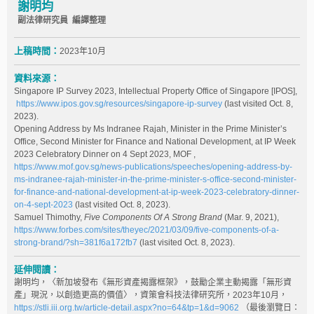
謝明均
副法律研究員 編譯整理
上稿時間：
2023年10月
資料來源：
Singapore IP Survey 2023, Intellectual Property Office of Singapore [IPOS],
https://www.ipos.gov.sg/resources/singapore-ip-survey
(last visited Oct. 8,
2023).
Opening Address by Ms Indranee Rajah, Minister in the Prime Minister’s
Office, Second Minister for Finance and National Development, at IP Week
2023 Celebratory Dinner on 4 Sept 2023, MOF ,
https://www.mof.gov.sg/news-publications/speeches/opening-address-by-
ms-indranee-rajah-minister-in-the-prime-minister-s-office-second-minister-
for-finance-and-national-development-at-ip-week-2023-celebratory-dinner-
on-4-sept-2023
(last visited Oct. 8, 2023).
Samuel Thimothy,
Five Components Of A Strong Brand
(Mar. 9, 2021),
https://www.forbes.com/sites/theyec/2021/03/09/five-components-of-a-
strong-brand/?sh=381f6a172fb7
(last visited Oct. 8, 2023).
延伸閱讀：
謝明均，〈新加坡發布《無形資產揭露框架》，鼓勵企業主動揭露「無形資
產」現況，以創造更高的價值〉，資策會科技法律研究所，2023年10月，
https://stli.iii.org.tw/article-detail.aspx?no=64&tp=1&d=9062
（最後瀏覽日：