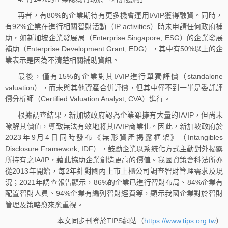
再者，有80%的企業期待有更多機會運用IA/IP獲得融資。同時，
有92%企業在進行相關智財活動（IP activities）時未申請任何政府補
助，如新加坡企業發展局（Enterprise Singapore, ESG）的企業發展
補助（Enterprise Development Grant, EDG），其中有50%以上的企
業表示是因為不清楚相關補助資訊。
最後，僅有15%的企業對其IA/IP進行單獨評價（standalone
valuation），而未與其他資產合併評價，但其中僅不到一半是委託評
價分析師（Certified Valuation Analyst, CVA）進行。
根據調查結果，新加坡政府認為企業雖擁有大量的IA/IP，但尚未
瞭解其價值，導致無法有效地將其IA/IP商業化。因此，新加坡政府於
2023年9月4日同時發布《無形資產揭露框架》（Intangibles
Disclosure Framework, IDF），鼓勵企業以系統化方式主動對外揭露
所持有之IA/IP，藉此協助企業創造更高的價值。我國資策會科法所亦
從2013年開始，每2年針對國內上市上櫃公司調查智財管理需求及現
況；2021年調查報告顯示，86%的企業已進行智財布局、84%企業有
配置智財人員、94%企業有編列智財經費等，顯示我國企業對於智財
管理及策略愈來愈重視。
本文同步刊登於TIPS網站（
https://www.tips.org.tw
）