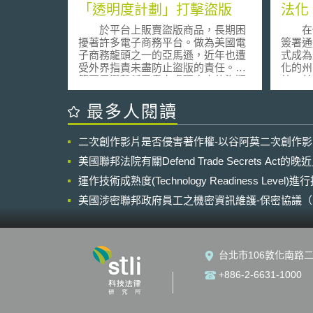
「透明度計劃」打擊盜版
法化
於平台上販賣盜版商品，長期困
在俄亥
擾著許多電子商務平台。做為美國電
簽署通
子商務龍頭之一的亞馬遜，近年也遭
式成為
受外界指責未盡防止盜版的責任。儘
化的州
管亞馬遜聲稱已盡力處理廠商的盜版
效，並
申訴，但外界對於亞馬遜怠於處理甚
療用大麻。 與原本在
至靠盜版牟利的譴責，卻未見停歇。
被退回
最多人閱讀
為解決盜版猖獗的問題，亞馬遜
直接被
於2019年年初推出了以「零計劃」
而且不
二次創作影片是否侵害著作權-以谷阿莫二次創作
(Project Zero)為名的免費品牌服務，
抽食。
這項計畫包含了幾個項目，其一是透
荷蘭般
美國聯邦法院有關Defend Trade Secrets Act
過機器學習掃描平台中可能的仿冒商
當然
品，並依據廠商提供的品牌資料主動
運作技術成熟度(Technology Readiness Level)
案對重
移除可疑的盜版項目；其二，提供廠
合法取
美國涉密聯邦政府員工之機密資訊維護-保密協議（Non-disc
商自行移除仿冒商品的工具，廠商無
被當成
NDA）之使用
須向亞馬遜提出申訴即可自行下架盜
對於大
版商品；第三，透過廠商在商品上放
帶來多
置特殊編碼，讓亞馬遜可以在出貨時
在俄亥
台北市106敦化南路二
就檢驗其是否為正版，以即時遏止盜
俄亥俄
版商品的送到消費者手中。「零計
行相關
+886-2-6631-1000
劃」目前僅提供部分受邀品牌參與，
合法化
同時，即使亞馬遜宣稱會採取適當檢
禁止員
驗程序，但該計劃是否會賦予大品牌
是不可