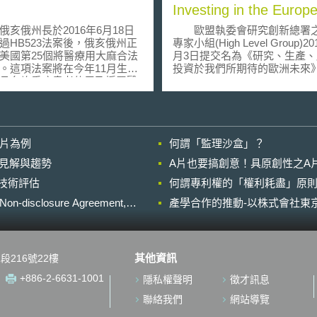
Investing in the Europ
future we want」？
俄州長於2016年6月18日
歐盟執委會研究創新總署
過HB523法案後，俄亥俄州正
專家小組(High Level Group)2
美國第25個將醫療用大麻合法
月3日提交名為《研究、生產、
。這項法案將在今年11月生
投資於我們所期待的歐洲未來》(
且允許重症患者使用及採買醫
FAB - APP- Investing in the Eu
2015年11月
future we want)報告，呼籲
的法案相比，娛樂性用途大麻
員國大幅增加對研發創新的投
排除在本次法案適用範圍外，
報告認為過去20年，工業化國家
允許個人在家裡種植或是直接
經濟增長歸功於研發創新。歐
影片為例
何謂「監理沙盒」？
因此，與一般人想像中，如同
妥善利用大量知識，將創新潛
的大麻合法化政策相當不同。
為現實的經濟增長，從而促進
的晚近見解與趨勢
A片也要搞創意！具原創性之A
，某種層面上來說，這項法
榮，解決社會挑戰。該報告提出
進行技術評估
症病患是一大福音，他們可以
何謂專利權的「權利耗盡」原則
建議：(1)將歐盟及成員國的預
得大麻，不再因為持有大麻而
考慮投入研發創新，將下一個
losure Agreement,
產學合作的推動-以株式會社東京
罪犯。但是俄亥俄州這部法案
發創新計畫的預算提高一倍；(2
麻使用者於現實生活中情況能
可創造未來市場的歐盟創新政策；
大的改善，仍讓人懷疑。因為
投入未來教育培訓，投資創新
俄州現行法律及行政系統下，
(4)編制能夠發揮更大影響力的
其他資訊
段216號22樓
州政府並未隨著新的法案，推
發創新計畫，堅持目標、完善
行政措施。一般來說，在大麻
統以增加計畫靈活度；(5)採取
+886-2-6631-1001
隱私權聲明
徵才訊息
之區域，通常會要求雇主不得
向、焦點式措施應對全球挑戰；(
工使用與持有醫療用大麻，或
歐盟資金分配更加合理，實現
聯絡我們
網站導覽
以因當事人有使用、持有或散
結構性基金的協同效應；(7)進