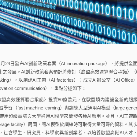
年1月24日發布AI創新政策套案（AI innovation package），將提供全
術之發展。AI創新政策套案預計將修訂〈歐盟高效運算聯合承諾〉（t
 Undertaking），以創建AI工廠（AI factories）；成立AI辦公室（AI Offic
ovation communication），重點分述如下：
〈歐盟高效運算聯合承諾〉投資80億歐元，在歐盟境內建設全新的超
 machine learning）與訓練大型通用AI模型（large genera
公司有機會使用超級電腦與大型通用AI模型來開發各種AI應用。並且，AI工廠
 storage facility）周圍，讓AI模型於訓練時可取得大量可靠的資料。其
，包含學生、研究員、科學家與新創業者，以培養歐盟高階AI人才