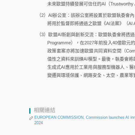
未來歐盟持續發展可信任的AI（Trustworthy 
（2）AI辦公室：該辦公室將設置於歐盟執委會
將用於監督即將通過之歐盟《AI法案》（AI 
（3）歐盟AI新創與創新交流：歐盟執委會將透過〈展望歐洲
Programme），在2027年前投入40億歐元
政策套案亦將加速歐盟共同資料空間（Common
值性之資料來訓練AI模型。最後，執委會將啟動歐盟
生成式AI應用於工業用與服務型機器人、
變遷與環境保護、網路安全、太空、農業等
相關連結
EUROPEAN COMMISSION, Commission launches AI innovatio
2024