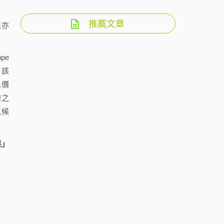
推薦文章
來亦
pe
。該
具價
練之
氣候
果」
,