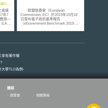
ean
之高級
歐盟執委會（European
017年7
Commission, EC）於2019年10月18
應用—
日發布電子政府基準報告
LAB-
（eGovernment Benchmark 2019:
ropean
trust in government is increasingly
歐盟及成
important for people）。電子政府基
入。該
準是歐盟的年度檢測工具，用以確認
2/3的
公部門中資通訊技術使用狀況，亦是
洲必須
歐盟2016-2020年的重點政策之一：
力轉化
2016年4月，歐盟執委會發布「歐盟e
歐洲繁
政府四年行動計畫」（EU
片享有著作權
11項
eGovernment Action Plan 2016-
?
算優先
2020），歐盟應致力落實「公共行政
歐盟研
現代化」、「跨境數位行動服務」和
大學TLO為例-
)建立
「加強公部門與公民和企業的數位互
(3)
動」等三面向。電子政府基準報告即
人才；
因應此一政策方向而生。 電子政
歐盟研
府基準的評測指標有四：以使用者為
連結
評估系
中心（User centricity）、透明度
任務導
（Transparency）、跨境移動
資策會
相關連結
6)使
（Cross-border mobility）、其他關鍵
與歐盟
促成因素（Key enablers）。報告中
一步簡
評估2019年總體表現最佳的國家是馬