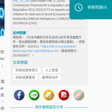
n/ip_24_383
(last visited Feb. 5, 2024).
Commission Proposal for a regulation amending
稍後閱讀
(0)
Regulation (EU) 2021/1173 as regards an EuroHPC
initiative for start-ups to boost European leadership in
trustworthy Artificial Intelligence, COM(2024) 29 final,
2024/0016 (CNS).
延伸閱讀：
傅鈺晴，〈日本內閣府公布生成式AI初步意見彙整文
件，提出風險因應、應用及開發兩大關注重點〉，資策
會科法所，2023/11，
https://stli.iii.org.tw/article-
detail.aspx?tp=1&d=9069&no=64
（最後瀏覽日：
面性
2024/03/07）。
he
文章標籤
e）；
研發成果商業化
人工智慧
研發成果運用
產學研合作
級電
l-
將坐
次，
用手機閱讀及分享
，供