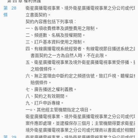
第 四 章 權利保護
第 28
衛星廣播電視事業、境外衛星廣播電視事業之分公司或代理
條
立書面契約。
契約內容應包括下列事項︰
一、各項收費標準及調整費用之限制。
二、頻道數、名稱及授權期間。
三、訂戶基本資料使用之限制。
四、有線廣播電視系統經營者、有線電視節目播送系統之訂
    書面契約之一方為自然人時，不在此限。
五、衛星廣播電視事業及境外衛星廣播電視事業受停播、撤
    之賠償條件。
六、無正當理由中斷約定之頻道信號，致訂戶視、聽權益有
    賠償條件。
七、廣告播送之權利義務。
八、契約之有效期間。
九、訂戶申訴專線。
一○、其他經主管機關指定之項目。
衛星廣播電視事業、境外衛星廣播電視事業之分公司或代理
案件應即處理，並建檔保存三個月；主管機關得要求衛星廣
境外衛星廣播電視事業之分公司或代理商以書面或於相關節
第 29
衛星廣播電視事業、境外衛星廣播電視事業之分公司或代理