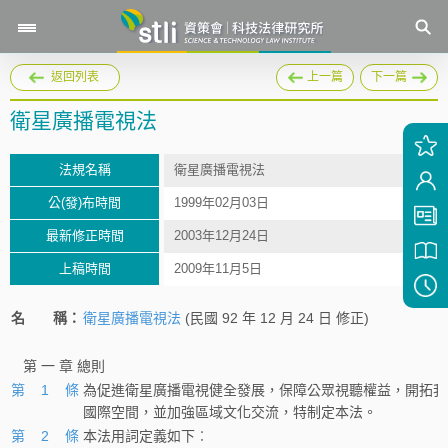
返回列表
上一篇
下一篇
衛星廣播電視法
法規名稱
衛星廣播電視法
公(發)布時間
1999年02月03日
最新修正時間
2003年12月24日
上稿時間
2009年11月5日
名
稱：
衛星廣播電視法
(民國 92 年 12 月 24 日 修正)
第 一 章 總則
第 1 條
為促進衛星廣播電視健全發展，保障公眾視聽權益，開拓我
國際空間，並加強區域文化交流，特制定本法。
第 2 條
本法用詞定義如下︰