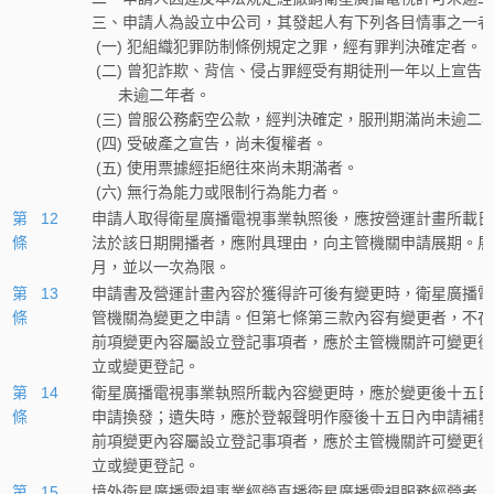
三、申請人為設立中公司，其發起人有下列各目情事之一者
 (一) 犯組織犯罪防制條例規定之罪，經有罪判決確定者。
 (二) 曾犯詐欺、背信、侵占罪經受有期徒刑一年以上宣告
      未逾二年者。
 (三) 曾服公務虧空公款，經判決確定，服刑期滿尚未逾二
 (四) 受破產之宣告，尚未復權者。
 (五) 使用票據經拒絕往來尚未期滿者。
 (六) 無行為能力或限制行為能力者。
第 12
申請人取得衛星廣播電視事業執照後，應按營運計畫所載日
條
法於該日期開播者，應附具理由，向主管機關申請展期。展
月，並以一次為限。
第 13
申請書及營運計畫內容於獲得許可後有變更時，衛星廣播電
條
管機關為變更之申請。但第七條第三款內容有變更者，不在
前項變更內容屬設立登記事項者，應於主管機關許可變更後
立或變更登記。
第 14
衛星廣播電視事業執照所載內容變更時，應於變更後十五日
條
申請換發；遺失時，應於登報聲明作廢後十五日內申請補發
前項變更內容屬設立登記事項者，應於主管機關許可變更後
立或變更登記。
第 15
境外衛星廣播電視事業經營直播衛星廣播電視服務經營者，