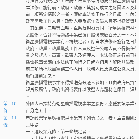
除法律另有規定外，政府、政黨不得捐助成立衛星廣播電視
本法修正施行前，政府、政黨、其捐助成立之財團法人及其
前二項所定情形之一者，應於本法修正施行之日起二年內改
政黨黨務工作人員、政務人員及選任公職人員不得投資衛星
；其配偶、二親等血親、直系姻親投資同一衛星廣播電視事
之股份，合計不得逾該事業已發行股份總數百分之一。本法
衛星廣播電視事業有不符規定者，應自本法修正施行之日起
政府、政黨、政黨黨務工作人員及選任公職人員不得擔任衛
業之發起人、董事、監察人及經理人。本法修正施行前已擔
播電視事業應自本法修正施行之日起六個月內解除其職務。
前二項所稱政黨黨務工作人員、政務人員及選任公職人員之
施行細則定之。
衛星廣播電視事業不得播送有候選人參加，且由政府出資或
短片及廣告；政府出資或製作以候選人為題材之節目、短片
。
第 10
外國人直接持有衛星廣播電視事業之股份，應低於該事業已
條
百分之五十。
第 11
申請經營衛星廣播電視事業有下列情形之一者，主管機關應
條
其申請︰
一、違反第九條、第十條規定者。
二、申請人因違反本法規定經撤銷衛星廣播電視許可未逾二