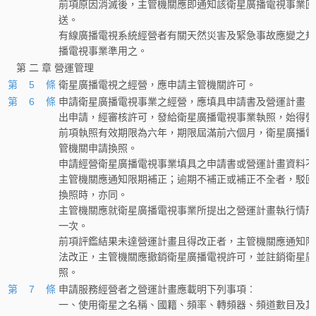
前項原因消滅後，主管機關應即通知該衛星廣播電視事業回
送。
有線廣播電視系統經營者有關天然災害及緊急事故應變之規
播電視事業準用之。
第 二 章 營運管理
第 5 條
衛星廣播電視之經營，應申請主管機關許可。
第 6 條
申請衛星廣播電視事業之經營，應填具申請書及營運計畫，
出申請，經審核許可，發給衛星廣播電視事業執照，始得營
前項執照有效期限為六年，期限屆滿前六個月，衛星廣播電
管機關申請換照。
申請經營衛星廣播電視事業填具之申請書或營運計畫資料不
主管機關應通知限期補正；逾期不補正或補正不全者，駁回
換照時，亦同。
主管機關應就衛星廣播電視事業所提出之營運計畫執行情形
一次。
前項評鑑結果未達營運計畫且得改正者，主管機關應通知限
法改正，主管機關應撤銷衛星廣播電視許可，並註銷衛星廣
照。
第 7 條
申請服務經營者之營運計畫應載明下列事項︰
一、使用衛星之名稱、國籍、頻率、轉頻器、頻道數目及其