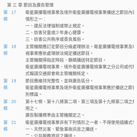
第 三 章 節目及廣告管理
第 17
衛星廣播電視事業及境外衛星廣播電視事業播送之節目內容
條
情形之一︰
一、違反法律強制或禁止規定。
二、妨害兒童或少年身心健康。
三、妨害公共秩序或善良風俗。
第 18
主管機關應訂定節目分級處理辦法。衛星廣播電視事業及境
條
視事業應依處理辦法規定播送節目。
主管機關得指定時段、鎖碼播送特定節目。
衛星廣播電視事業、境外衛星廣播電視事業之分公司或代理
式報請交通部會商主管機關核定。
第 19
節目應維持完整性，並與廣告區分。
條
衛星廣播電視事業及境外衛星廣播電視事業應於播送之節目
別標識。
第 20
第十七條、第十八條第二項、第三項及第十九條第二項之規
條
用之。
廣告製播標準由主管機關定之。
第 21
衛星廣播電視事業非有下列情形之一者，不得使用插播式字
條
一、天然災害、緊急事故訊息之播送。
二、公共服務資訊之播送。