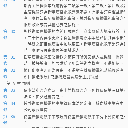
條
期向主管機關申報前條第二項第一款、第二款、第四款及第
主管機關認為衛星廣播電視營運不當，有損害訂戶權益情事
者，應通知衛星廣播電視事業、境外衛星廣播電視事業之分
限期改正或為其他必要之措施。
第 30
對於衛星廣播電視之節目或廣告，利害關係人認有錯誤，得
條
，二十日內要求更正；衛星廣播電視事業應於接到要求後二
一時間之節目或廣告中加以更正。衛星廣播電視事業認為節
時，應附具理由書面答覆請求人。
第 31
衛星廣播電視事業播送之節目評論涉及他人或機關、團體，
條
時，被評論者，如要求給予相當答辯之機會，不得拒絕。
第 32
節目供應者無正當理由，不得對有線廣播電視系統經營者 (
條
節目播送系統) 或服務經營者給予差別待遇。
第 五 章 罰則
第 33
依本法所為之處罰，由主管機關為之。但違反依第三條第三
條
法者，由交通部為之。
第 34
境外衛星廣播電視事業違反本法規定者，核處該事業在中華
條
公司或代理商。
第 35
衛星廣播電視事業或境外衛星廣播電視事業有下列情形之一
條
︰