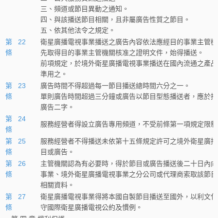
三、頻道或節目異動之通知。
四、與該播送節目相關，且非屬廣告性質之節目。
五、依其他法令之規定。
第 22
衛星廣播電視事業播送之廣告內容依法應經目的事業主管機
條
先取得目的事業主管機關核准之證明文件，始得播送。
前項規定，於境外衛星廣播電視事業播送在國內流通之產品
準用之。
第 23
廣告時間不得超過每一節目播送總時間六分之一。
條
單則廣告時間超過三分鐘或廣告以節目型態播送者，應於播
廣告二字。
第 24
服務經營者得設立廣告專用頻道，不受前條第一項規定限制
條
第 25
服務經營者不得播送未依第十五條規定許可之境外衛星廣播
條
目或廣告。
第 26
主管機關認為有必要時，得於節目或廣告播送後二十日內向
條
事業、境外衛星廣播電視事業之分公司或代理商索取該節目
相關資料。
第 27
衛星廣播電視事業得將本國自製節目播送至國外，以利文化
條
守國際衛星廣播電視公約及慣例。