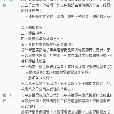
條
設立分公司，於檢附下列文件報請主管機關許可後，始得在
節目或廣告︰
一、使用衛星之名稱、國籍、頻率、轉頻器、頻道數目及其
    。
二、開播時程。
三、節目規畫。
四、收費標準及計算方式。
五、其他經主管機關指定之事項。
境外衛星廣播電視事業經營衛星廣播電視節目供應者，應在
分公司或代理商，於檢附下列文件報請主管機關許可後，始
播送節目或廣告︰
一、預定供應之服務經營者、有線廣播電視系統經營者 (包
    目播送系統) 或無線廣播電視電台之名稱。
二、前項各款文件。
第六條第二項至第四項、第十二條至第十四條之規定，於境
視事業之分公司或代理商準用之。
第 16
衛星廣播電視事業或境外衛星廣播電視事業擬暫停或終止經
條
或其分公司、代理商應於三個月前書面報請主管機關備查，
前通知訂戶。
前項所稱暫停經營，其暫停經營之期間，由主管機關定之。