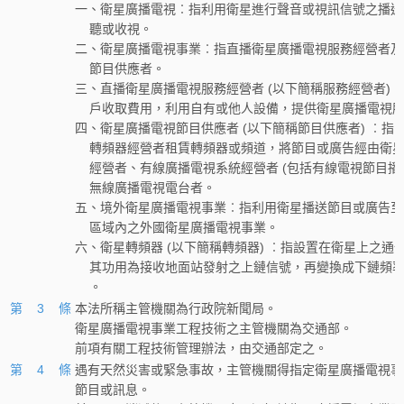
一、衛星廣播電視︰指利用衛星進行聲音或視訊信號之播送
    聽或收視。
二、衛星廣播電視事業︰指直播衛星廣播電視服務經營者及
    節目供應者。
三、直播衛星廣播電視服務經營者 (以下簡稱服務經營者) 
    戶收取費用，利用自有或他人設備，提供衛星廣播電視
四、衛星廣播電視節目供應者 (以下簡稱節目供應者) ︰指
    轉頻器經營者租賃轉頻器或頻道，將節目或廣告經由衛
    經營者、有線廣播電視系統經營者 (包括有線電視節目播
    無線廣播電視電台者。
五、境外衛星廣播電視事業︰指利用衛星播送節目或廣告至
    區域內之外國衛星廣播電視事業。
六、衛星轉頻器 (以下簡稱轉頻器) ︰指設置在衛星上之通
    其功用為接收地面站發射之上鏈信號，再變換成下鏈頻
    。
第 3 條
本法所稱主管機關為行政院新聞局。
衛星廣播電視事業工程技術之主管機關為交通部。
前項有關工程技術管理辦法，由交通部定之。
第 4 條
遇有天然災害或緊急事故，主管機關得指定衛星廣播電視事
節目或訊息。