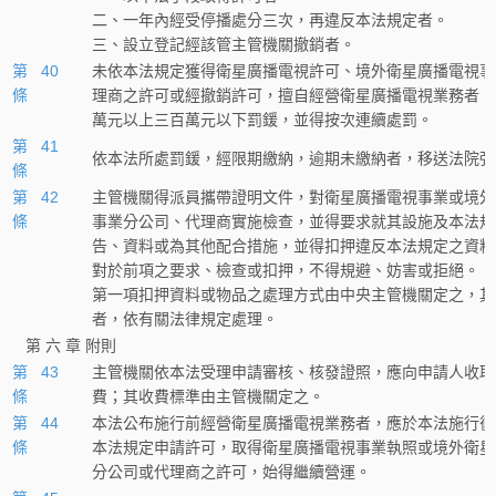
二、一年內經受停播處分三次，再違反本法規定者。
三、設立登記經該管主管機關撤銷者。
第 40
未依本法規定獲得衛星廣播電視許可、境外衛星廣播電視事
條
理商之許可或經撤銷許可，擅自經營衛星廣播電視業務者，
萬元以上三百萬元以下罰鍰，並得按次連續處罰。
第 41
依本法所處罰鍰，經限期繳納，逾期未繳納者，移送法院強
條
第 42
主管機關得派員攜帶證明文件，對衛星廣播電視事業或境外
條
事業分公司、代理商實施檢查，並得要求就其設施及本法規
告、資料或為其他配合措施，並得扣押違反本法規定之資料
對於前項之要求、檢查或扣押，不得規避、妨害或拒絕。
第一項扣押資料或物品之處理方式由中央主管機關定之，其
者，依有關法律規定處理。
第 六 章 附則
第 43
主管機關依本法受理申請審核、核發證照，應向申請人收取
條
費；其收費標準由主管機關定之。
第 44
本法公布施行前經營衛星廣播電視業務者，應於本法施行後
條
本法規定申請許可，取得衛星廣播電視事業執照或境外衛星
分公司或代理商之許可，始得繼續營運。