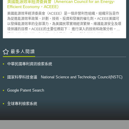
美國能源效率經濟委員會（American Council for an Energy-
Efficient Economy，ACEEE）
美國能源效率經濟委員會（ACEEE）是一個非營利性組織，組織宗旨是作
為促進能源效率政策、計劃、技術、投資和發展的催化劑。ACEEE美國可
以發揮能源效率的全部潛力，為美國民眾實現經濟繁榮、維護能源安全及環
境保護的目標。ACEEE的主要任務如下： 進行深入的技術和政策分析，並
提供建議政策建議；與企業、政府單位、公民團體和其他組織協同工作；召
開會議和研討會，與能源效率的專業人士會談；協助並鼓勵傳統媒體和新媒
體，探討能源效率的政策和技術問題；透過ACEEE的報導、書籍、會議論
文、活動和教育推廣，使消費者和企業瞭解能源效率的重要性。
最多人閱讀
中華民國專利資訊檢索系統
國家科學科技會議 National Science and Technology Council(NSTC)
Google Patent Search
全球專利檢索系統