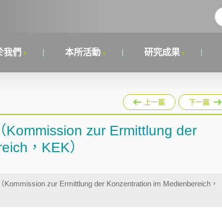
於我們
本所活動
研究成果
上一篇
下一篇
sion zur Ermittlung der
bereich，KEK）
on zur Ermittlung der Konzentration im Medienbereich，