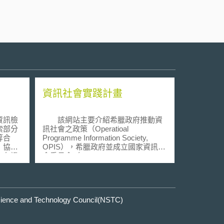
資訊社會實踐計畫
資訊檢
該網站主要介紹希臘政府推動資
索部分
訊社會之政策（Operatioal
等合
Programme Information Society,
，協助
OPIS），希臘政府並成立國家資訊社
由存證
會委員會（the National Committee
作完成
for the Information Society），由首相
件，供
擔任該委員之主席，負責決定國內之
用。
資訊社會推動政策。
e and Technology Council(NSTC)