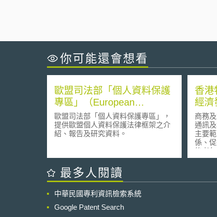
你可能還會想看
歐盟司法部「個人資料保護
香港
專區」（European
經濟
Commission - Justice -
歐盟司法部「個人資料保護專區」，
商務及
Data protection）
提供歐盟個人資料保護法律框架之介
通訊及
紹、報告及研究資料。
主要範
係、促
後者包
創新科
最多人閱讀
中華民國專利資訊檢索系統
Google Patent Search