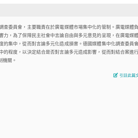
的調查委員會，主要職責在於廣電媒體市場集中化的管制。廣電媒體
響力，為了保障民主社會中言論自由與多元意見的呈現，在廣電媒
度的集中，從而對言論多元化造成損害。德國媒體集中化調查委員
中的程度，以決定結合是否對言論多元造成影響，從而對結合案進
制機關。
引註此篇