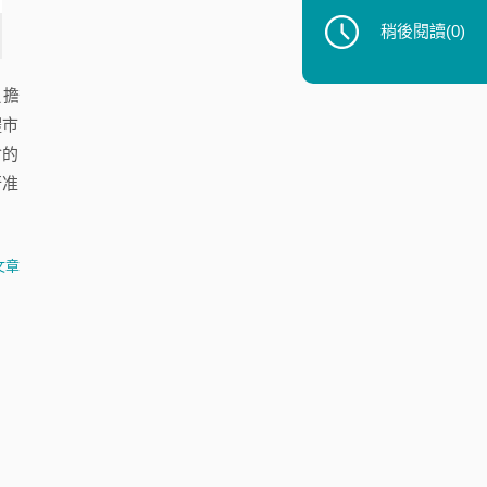
稍後閱讀
(0)
負擔
體市
會的
行准
文章