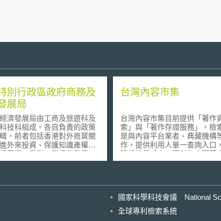
特別行政區政府商務及
台灣內容市集
發展局
經濟發展局由工商及旅遊科及
台灣內容市集目前提供「著作
科技科組成。各自負責的政策
索」與「著作存證服務」。檢
疇，前者包括香港對外商貿關
是與內容平台業者、典藏機構
進外來投資、保護知識產權；
作，提供利用人單一查詢入口
括廣播、電影、電訊業發展、
降低找尋成本。而創作人可藉
技。
服務，保存其著作人身份、著
時間、及著作原創性之證明文
後續授權、訴訟過程中證明使
國家科學科技會議 National Scienc
全球專利檢索系統