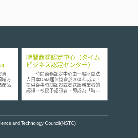
時間商務認定中心（タイム
orate
ビジネス認定センター）
密資
時間商務認定中心由一般財團法
領域方
人日本Data通信協會於2005年成立，
碼產品
提供從事時間認證或發送服務業者的
認證。被授予認證者，即成為「時刻
認證業務認定事業者」(Time Stamp
Authority，簡稱TSA)。
e and Technology Council(NSTC)