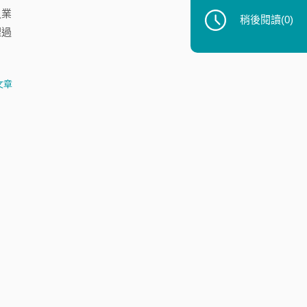
之業
稍後閱讀
(0)
理過
文章