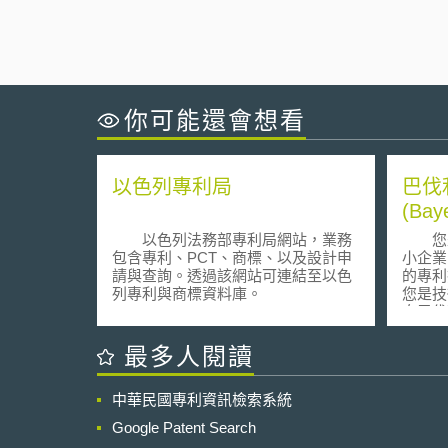
你可能還會想看
以色列專利局
巴伐
(Bay
以色列法務部專利局網站，業務
您是
包含專利、PCT、商標、以及設計申
小企業
請與查詢。透過該網站可連結至以色
的專利
列專利與商標資料庫。
您是技
自巴伐
本網站
網站連
最多人閱讀
總會、
構，提
中華民國專利資訊檢索系統
會，例
技、交
Google Patent Search
源科技