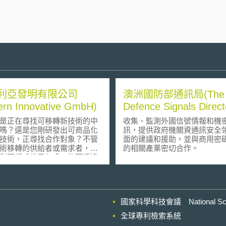
利亞發明有限公司
澳洲國防部通訊局(The
ern Innovative GmbH)
Defence Signals Direct
/DSD)
正在尋找可移轉新技術的中
收集、監測外國信號情報和機
嗎？還是您剛研發出可商品化
訊，提供政府機關資通訊安全
技術，正尋找合作對象？不管
面的建議和援助，並與商用密
術移轉的供給者或需求者，來
的相關產業密切合作。
利亞邦或世界何處，皆可透過
尋得適切的技轉合作對象。本
結巴伐利亞邦發明協會、工商
大專院校及其他技術研發機
供各產業領域可能的合作機
國家科學科技會議 National Scienc
如：化學、建築材料、生物科
通運輸、電子通訊、機械、能
全球專利檢索系統
。有興趣者甚至僅需支付100