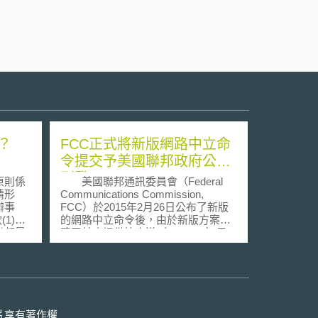
？
FCC正式將新版網路中立命
令提交予美國聯邦政府公報
刊登
原則係
美國聯邦通訊委員會（Federal
情形
Communications Commission,
辯事
FCC）於2015年2月26日公布了新版
(1)項
的網路中立命令後，由於新版方案揭
聯邦最
櫫了禁止提供快車道（fast lane）予
利懈怠
特定服務業者的重要原則，因此被外
ng
界預測將遭到各大網路服務供應商的
文並未明
反彈，一如外界所預期的，美國電信
量到專
協會（United States Telecom
最高法
Association, USTelecom）於2015年3
月23日在美國華盛頓特區聯邦巡迴上
片享有著作權