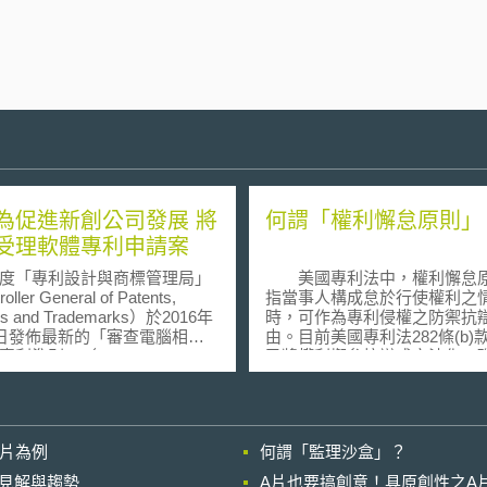
為促進新創公司發展 將
何謂「權利懈怠原則」
受理軟體專利申請案
「專利設計與商標管理局」
美國專利法中，權利懈怠
oller General of Patents,
指當事人構成怠於行使權利之
ns and Trademarks）於2016年
時，可作為專利侵權之防禦抗
9日發佈最新的「審查電腦相關
由。目前美國專利法282條(b)款
利準則」（Guidelines for
已將權利懈怠抗辯成文法化，
ation of Computer Related
高法院相關判決之見解認為權
ntions, CRIs），決定在專利申請
原則之目的為填補法律缺陷（filli
程序中落實印度於1970年所制
the gap），主要針對法律條
(Patents Act, 1970)之意
確規範時效時之特殊情況，考
影片為例
何謂「監理沙盒」？
來當局將不再受理與電腦相關
利法第286條之規定以及聯邦
專利申請案。印度《專利法》
院曾於2014年Petrella v. Metro-
的晚近見解與趨勢
A片也要搞創意！具原創性之A