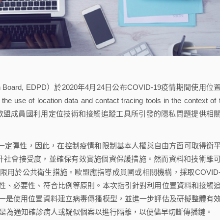
n Board, EDPD）於2020年4月24日公布COVID-19疫情期間使用位
 location data and contact tracing tools in the context of 
19疫情期間，歐盟成員國利用定位技術和接觸追蹤工具所引發的隱私問題提供相
一定彈性，因此，在控制疫情和限制基本人權與自由方面可取得衡
應提升社會接受度，並確保有效實施個資保護措施。然而資料和技術雖
用於公共衛生措施。歐盟應指導成員國或相關機構，採取COVID-
性、必要性、符合比例等原則。本次指引針對利用位置資料和接觸
一是使用位置資料建立病毒傳播模型，並進一步評估及研擬整體有
的是為通知確診病人或疑似個案以進行隔離，以便儘早切斷傳播鏈。