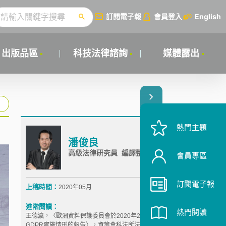
訂閱電子報
會員登入
English
出版品區
科技法律諮詢
媒體露出
熱門主題
潘俊良
高級法律研究員 編譯整理
會員專區
訂閱電子報
上稿時間：
2020年05月
進階閱讀：
熱門閱讀
王德瀛，〈歐洲資料保護委員會於2020年2月18日發布
GDPR實施情形的報告〉，資策會科法所法律要聞，