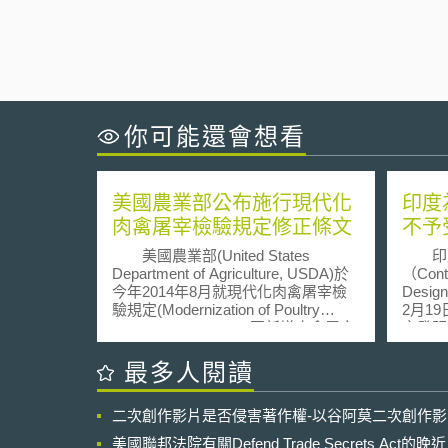
你可能還會想看
美國農業部公布施行現代化
印度
肉禽屠宰檢驗規定修正條文
不予
美國農業部(United States
印度
Department of Agriculture, USDA)於
（Contr
今年2014年8月就現代化肉禽屠宰檢
Desig
驗規定(Modernization of Poultry
2月1
Slaughter Inspection)再新增肉禽屠宰
之發明專
相關行政管制規範，稱為新肉禽檢驗
Examin
系統(New Poultry Inspection System,
Inve
最多人閱讀
NPIS)，藉此改進現行的肉禽檢驗系
之審查
統(poultry inspection system)。該規
定的專利法
二次創作影片是否侵害著作權-以谷阿莫二次創作
定係美國於1957年為補充艾森豪總統
旨，未
簽署之肉禽產品檢驗法(Poultry
的軟體
美國聯邦法院有關Defend Trade Secrets Act