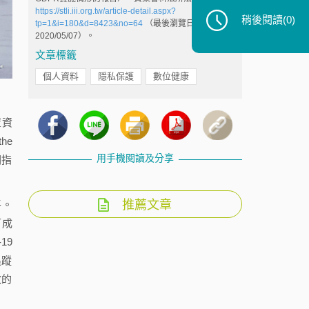
https://stli.iii.org.tw/article-detail.aspx?
稍後閱讀
(0)
tp=1&i=180&d=8423&no=64
（最後瀏覽日：
2020/05/07）。
文章標籤
個人資料
隱私保護
數位健康
置資
the
用手機閱讀及分享
關指
推薦文章
平。
可成
19
追蹤
效的