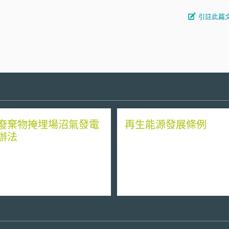
引註此篇
廢棄物掩埋場沼氣發電
再生能源發展條例
辦法