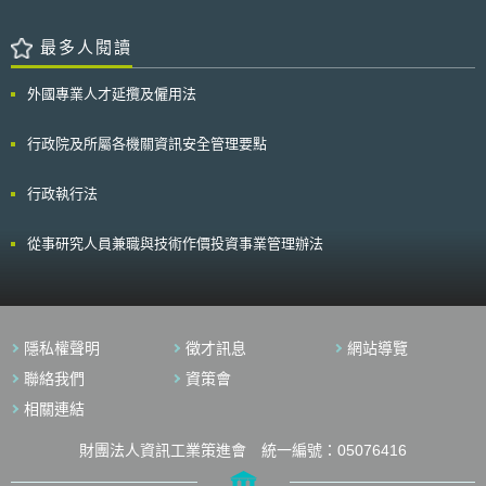
第五條第一項第二款定有明文 。查本件據以聲請之確定終局判決係以監聽
取得之證據作為不利於聲請人 判決證據之一，而監聽合法與否，係依八十
八年七月十四日制定公布之通 訊保障及監察法（以下簡稱通保法）第五條
最多人閱讀
之規定定之，故該規定亦屬上 述判決所適用之法律，本院自得依首開規定
受理解釋。 憲法第十二條規定：「人民有秘密通訊之自由。」旨在確
外國專業人才延攬及僱用法
保人民就通 訊之有無、對象、時間、方式及內容等事項，有不受國家及他
人任意侵擾 之權利。此項秘密通訊自由乃憲法保障隱私權之具體態樣之
一，為維護人 性尊嚴、個人主體性及人格發展之完整，並為保障個人生活
行政院及所屬各機關資訊安全管理要點
私密領域免於 國家、他人侵擾及維護個人資料之自主控制，所不可或缺之
基本權利（本 院釋字第六○三號解釋參照），憲法第十二條特予明定。國家
行政執行法
若採取限制 手段，除應有法律依據外，限制之要件應具體、明確，不得逾
越必要之範 圍，所踐行之程序並應合理、正當，方符憲法保障人民基本權
利之意旨。 通保法係國家為衡酌「保障人民秘密通訊自由不受非法侵
從事研究人員兼職與技術作價投資事業管理辦法
害」及「確 保國家安全、維護社會秩序」之利益衝突，所制定之法律（通
保法第一條 參照）。依其規定，國家僅在為確保國家安全及維護社會秩序
所必要，於 符合法定之實體及程序要件之情形下，始得核發通訊監察書，
對人民之秘 密通訊為監察（通保法第二條、第五條及第七條參照）。通保
法第五條第 一項規定：「有事實足認被告或犯罪嫌疑人有下列各款罪嫌之
隱私權聲明
徵才訊息
網站導覽
一，並危害 國家安全或社會秩序情節重大，而有相當理由可信其通訊內容
與本案有關 ，且不能或難以其他方法蒐集或調查證據者，得發通訊監察
聯絡我們
資策會
書」，此為國 家限制人民秘密通訊自由之法律依據，其要件尚稱具體、明
相關連結
確。國家基於 犯罪偵查之目的，對被告或犯罪嫌疑人進行通訊監察，乃是
以監控與過濾 受監察人通訊內容之方式，蒐集對其有關之紀錄，並將該紀
錄予以查扣， 作為犯罪與否認定之證據，屬於刑事訴訟上強制處分之一
財團法人資訊工業策進會 統一編號：05076416
種。惟通訊監察 係以未告知受監察人、未取得其同意且未給予防禦機會之