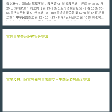
發文單位： 司法院 解釋字號： 釋字第631號 解釋日期： 民國 96 年 07 月
20 日 資料來源： 司法周刊 第 1348 期 1 版司法院公報 第 49 卷 10 期 30-
64 頁法令月刊 第 58 卷 9 期 108-109 頁總統府公報 第 6760 號 12 頁 相關
法條： 中華民國憲法 第 12、16、23、8 條 行政程序法 第 46 條 司法院大
法官審理案件法 第 5 條 證人保護法 第 14、2 條 中華民國刑法 第 132、
28、305、346、37、42、51、56 條 刑事訴訟法 第 128、14、154、
299、301、303、306、364、368、369 條 戶籍法 第 9 條 警察法 第 2 條
罰金罰鍰提高標準條例 第 1、2 條 電腦處理個人資料保護法 第 17、33、36
電信事業普及服務管理辦法
條 電子遊戲場業管理條例 第 22 條 通訊保障及監察法 ※本法規部分或全部
條文尚未生效 本法修正條文自公布後五個月施行。 第 1、2、5、7 條 解釋
文： 憲法第十二條規定：「人民有秘密通訊之自由。」旨在確保人民
就通 訊之有無、對象、時間、方式及內容等事項，有不受國家及他人任意
侵擾 之權利。國家採取限制手段時，除應有法律依據外，限制之要件應具
體、 明確，不得逾越必要之範圍，所踐行之程序並應合理、正當，方符憲
法保 護人民秘密通訊自由之意旨。中華民國八十八年七月十四日制定公布
之通 訊保障及監察法第五條第二項規定：「前項通訊監察書，偵查中由檢
察官 依司法警察機關聲請或依職權核發」，未要求通訊監察書原則上應由
電業及自用發電設備設置者繳交再生能源發展基金辦法
客觀 、獨立行使職權之法官核發，而使職司犯罪偵查之檢察官與司法警察
機關 ，同時負責通訊監察書之聲請與核發，難謂為合理、正當之程序規
範，而 與憲法第十二條保障人民秘密通訊自由之意旨不符，應自本解釋公
布之日 起，至遲於九十六年七月十一日修正公布之通訊保障及監察法第五
條施行 之日失其效力。 理 由 書： 按人民於其憲法上所保障之權利，遭受
不法侵害，經依法定程序提起 訴訟，對於確定終局裁判所適用之法律或命
令發生有牴觸憲法之疑義者， 得聲請解釋憲法，司法院大法官審理案件法