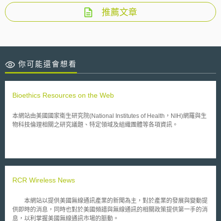
推薦文章
你可能還會想看
Bioethics Resources on the Web
本網站由美國國家衛生研究院(National Institutes of Health，NIH)網羅與生
物科技倫理相關之研究議題、特定領域及組織團體等各項資訊。
RCR Wireless News
本網站以提供美國無線通訊產業的新聞為主，對於產業的發展與變動提
供即時的消息，同時也對於美國頻譜與無線通訊的相關政策提供第一手的消
息，以利掌握美國無線通訊市場的脈動。