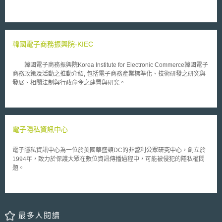
韓國電子商務振興院-KIEC
韓國電子商務振興院Korea Institute for Electronic Commerce韓國電子
商務政策及活動之推動介紹, 包括電子商務產業標準化、技術研發之研究與
發展、相關法制與行政命令之建置與研究。
電子隱私資訊中心
電子隱私資訊中心為一位於美國華盛頓DC的非營利公眾研究中心，創立於
1994年，致力於保護大眾在數位資訊傳播過程中，可能被侵犯的隱私權問
題。
最多人閱讀