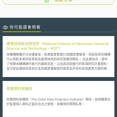
你可能還會想看
產業技術綜合研究所（National Institute of Advanced Industrial
Science and Technology，AIST）
本機構隸屬於日本通產省，負責監督管理15個國家實驗室。而這些研究機構
乃以其對未來科技革新及產業技術的研究發展而聞名。 在此網站中，提供
了有關本機構運作執行的最新訊息，以及其目前進行的各項研究計畫資料，
並可從此連結到其他日本的國家實驗室的首頁及許多科技或產業方面的網
站。
荷蘭資料保護局
荷蘭資料保護局（The Dutch Data Protection Authority）網站。該局職責在
於監督個人資料正當且合法之使用，並確保民眾隱私等。