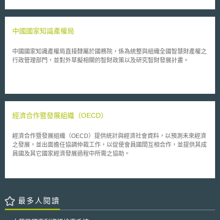
中國國家知識產權局
中國國家知識產權局直接隸屬於國務院，係為統整與組織全國智慧財產權之
行政管理部門，並對外草擬相關的智財政策以及研究智財發展計畫。
經濟合作暨發展組織（OECD）
經濟合作暨發展組織（OECD）提供統計與經濟社會資料，以預測未來經濟
之發展，並出面擔任協調仲裁工作，以促使會員國間互相合作，並提供其成
員國及其它國家經濟發展過程中所需之協助。
最多人閱讀