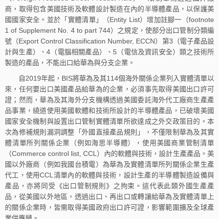
商，取得包含美國技術及軟體設計製造在內的半導體產品，以保護美
國國家安全。並於「實體清單」（Entity List）增加註腳一（footnote
1 of Supplement No. 4 to part 744）之規定，使部分出口管制分類編
號（Export Control Classification Number, ECCN）第3（電子產品設
計與生產）、4（電腦相關產品）、5（電信及資訊安全）類之技術所
製造的產品，不能出口給華為與分支企業。
自2019年起，BIS將華為及其114個海外關係企業列入實體清單以
來，任何要出口美國產品給華為的企業，必須事先取得美國出口許可
證；然而，華為及其海外分支機構透過美國委託海外代工廠商生產產
品事業，繞道使用美國軟體和技術所設計的半導體產品，已破壞美國
國家安全機制與設置出口管制實體清單所欲達成之外交政策目的。本
次為修補規則漏洞調整「外國直接產品規則」，不僅限制華為及其實
體清單所列關係企業（例如海思半導體），使用美國商業管制清單
（Commerce control list, CCL）內的軟體與技術，設計生產產品。美
國以外廠商（例如我國台積電）為華為及實體清單所列關係企業生產
代工，使用CCL清單內的軟體與技術，設計生產的半導體製造設備與
產品，亦將同受《出口管制規則》之拘束。這代表此類外國生產產
品，從美國以外地區，透過出口、再出口或轉讓給華為及實體清單上
的關係企業時，皆需取得美國政府出口許可證，影響範圍擴及全球產
業供應鏈。