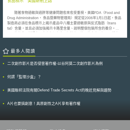
食品標示 美國新制上路
包裝等行為之侵權責任，與TPP IP章的規定，尚有落差，即有調整必要。我
國TPP/RCEP專案小組第16次會議，已就智慧財產法規相關議題，確認修法
隨著食物過敏與過胖等健康問題愈來愈受重視，美國FDA（Food and
方向及內容，向國際社會展現我國爭取加入TPP第二輪談判的決心[2]。
Drug Administration， 食品暨藥物管理局）規定從2006年1月1日起，食品
經濟部智慧財產局於105年5月10日將因應TPP規定的商標法修正草案
製造商必須在食品標示上揭示產品中八種主要過敏原與反式脂肪（trans
送交行政院，其修正重點包括：1.擴大仿冒商標標籤等行為的民事責任，以
fat）含量，並且必須加強揭示卡路里含量、說明整個包裝所含的養分。
故意或過失為主觀要件(不限於明知)；2.新增仿冒商標或團體商標標籤等行
依據此項新規定，廠商必須在食品標籤上以簡易的文字，標示八種容易
為的刑罰規定；3.擴大仿冒證明標章標籤等行為之刑事責任主觀要件，以故
造成過敏的過敏原，包括核果（杏仁、胡桃、大胡桃）、牛奶、蛋類、魚
意(不限於明知)為限，並增訂處罰「輸出或輸入」前述仿冒證明標章標籤的
類、甲殼綱蝦蟹、花生、大豆與小麥。至於反式脂肪，又稱為轉化脂肪或反
行為；4.擴大販賣及意圖販賣他人所為侵權商品等行為之刑責，以故意(不限
脂肪，是不飽和脂肪酸的一種，它會刺激人體內低密度脂蛋白（LDL）的增
最多人閱讀
於明知)為主觀要件。本文將分析我國商標法現行條文(以下簡稱現行條文)及
加，進而使低密度蛋白膽固醇（LDL-C）的量增加。LDL-C又被稱為『壞膽
因應TPP規定的修正條文內容，並提出對於我國產業可能造成之影響。 貳、
固醇』或『不好的膽固醇』，它會間接刺激膽固醇升高，增加罹患心臟血管
因應TPP修法重點內容 一、擴大仿冒商標標籤等行為的民事責任，以故意或
二次創作影片是否侵害著作權-以谷阿莫二次創作影片為例
疾病的風險。過去一直沒有決定每人每天攝取量標準，因此在商品包裝上的
過失為主觀要件(不限於明知) 因應TPP IP章第18‧74條第三項規定，
營養成分表（Nutrition Facts Table）一直都沒有列出反式脂肪含量，但是
商標侵權民事責任以明知或可得而知(knowing, or with reasonable grounds
新制上路後，在包裝標籤上面也必須列出反式脂肪含量。 在消費者越
何謂「監理沙盒」？
to know)為主觀要件，負擔損害賠償責任。考量我國現行條文第七十條第三
來越重視健康問題之趨勢下，未來如何製造反型脂肪低或零含量的食用加工
款規定：「…三、明知有第六十八條侵害商標權之虞，而製造、持有、陳
油脂產品，相信會是相關業者所面臨的新挑戰。
列、販賣、輸出或輸入尚未與商品或服務結合之標籤、吊牌、包裝容器或與
美國聯邦法院有關Defend Trade Secrets Act的晚近見解與趨勢
服務有關之物品。」有關侵權之民事責任限於「明知」，不符合前述 TPP規
定，故刪除「明知」文字，回歸一般民事侵權責任，以故意過失為主觀歸責
A片也要搞創意！具原創性之A片享有著作權
條件。 此外，亦強化現行條文意旨，明確規範民事賠償責任範圍，包
含意圖供自己或他人侵害商標權，而為製造或販賣等尚未與商品或服務結合
的標籤、吊牌、包裝容器或與服務有關的物品之準備或輔助行為。 二、新
增仿冒商標或團體商標標籤等行為的刑罰規定 因應TPP IP章第18‧77
條第三項規定，對於具商業規模之仿冒相同或無法相區別商標之標籤或包裝