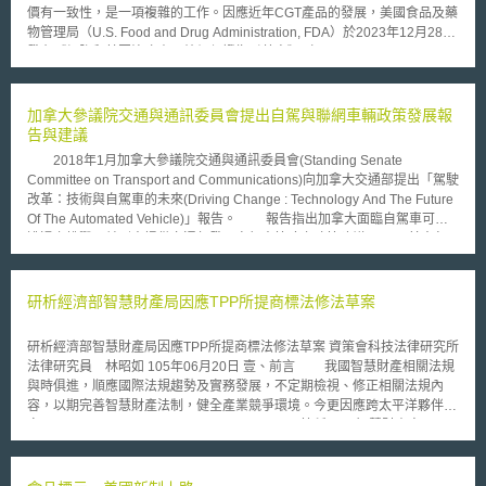
價有一致性，是一項複雜的工作。因應近年CGT產品的發展，美國食品及藥
物管理局（U.S. Food and Drug Administration, FDA）於2023年12月28日
發布《細胞和基因治療產品效價保證指引草案》（Potency Assurance for
Cellular and Gene Therapy Products Draft Guidance for Industry），旨在
提供廠商基於科學與風險評估的效價確保策略。 指引草案重點如下： 1.確
立效價測試基準：納入2011年《細胞和基因治療產品的效價測試指引》
加拿大參議院交通與通訊委員會提出自駕與聯網車輛政策發展報
（Potency Tests for Cellular and Gene Therapy Products Guidance for
告與建議
Industry）中關於效價測試設計的具體建議，包括專一性、準確性和精確性
2018年1月加拿大參議院交通與通訊委員會(Standing Senate
等要求。 2.建立涵蓋產品生命週期的效價保證策略：強調在整個產品生命週
Committee on Transport and Communications)向加拿大交通部提出「駕駛
期中，進行效價測試的重要性，涵蓋製程設計、製程控制、物料控制與批次
改革：技術與自駕車的未來(Driving Change : Technology And The Future
檢測等多個環節。 3.導入風險管理評估概念：包括根據CGT產品的作用機
Of The Automated Vehicle)」報告。 報告指出加拿大面臨自駕車可能
制、臨床指示和給藥途徑來訂定目標產品品質（Quality Target Product
遭遇之挑戰，並列出提供交通部發展自駕車策略之政策建議。 其中包
Profile, QTPP），確定與效價相關的關鍵品質因素（Critical Quality
含：建議加拿大應成立跨部會單位以整合全國自駕車政策、並整合各地方政
Attributes, CQA）、以及影響CQA的關鍵性製程因素（Critical Process
府與傳統領域政府透過發展地區模型策略；交通部並應與美國合作，來確保
Parameter, CPP）等，並應用到效價保證策略中。 依照這份指引草案，未
自駕車輛於兩國間運行無障礙；交通部應發展自駕聯網車輛設計的車輛安全
研析經濟部智慧財產局因應TPP所提商標法修法草案
來廠商在產品開發早期階段就需要進行產品性質與作用機制的風險評估，在
指南，指南中應指明製造商於發展、測試與布建自駕車的車輛應有的設計需
製造過程中持續進行品質監控，並詳細記錄其效價測試方法。這樣能確保產
求，該指南並應持續隨科技發展而更新。 加拿大政府並應立法授權隱
品在每個生產階段都符合FDA的安全性和效價標準，從而減少市場准入的障
研析經濟部智慧財產局因應TPP所提商標法修法草案 資策會科技法律研究所
私委員會主動調查與促使製造者遵循「個人資訊保護與電子文件法
礙，也增強了公眾對CGT產品安全性和療效的信心，加快創新治療方法的推
法律研究員 林昭如 105年06月20日 壹、前言 我國智慧財產相關法規
（Personal Information Protection and Electronic Documents Act）」的權
廣，而後續亦值得關注2024年3月27日所徵集的意見。
與時俱進，順應國際法規趨勢及實務發展，不定期檢視、修正相關法規內
力，並應持續評估聯網車輛的隱私相關規範之需求。 並應整合利益關
容，以期完善智慧財產法制，健全產業競爭環境。今更因應跨太平洋夥伴協
係人發展聯網車輛管制框架，特別應包括隱私保護；並應監督自駕與聯網車
定(Trans-Pacific Partnership Agreement，以下簡稱TPP)智慧財產章(以下
輛技術競爭之影響，以確保車輛出租公司與其他的延伸市場可持續取得相關
簡稱IP章)全面化、高標準、細緻化的規範，重新檢視我國智慧財產相關法
營業所需資訊；並應注重加拿大自駕車之測試與發展等對於就業之影響等。
規。其中，商標法現行條文大部分符合TPP IP章的規範，如：商標法有關非
傳統商標、著名商標保護、地理標示等等[1]。惟有關製造、進口仿冒標籤、