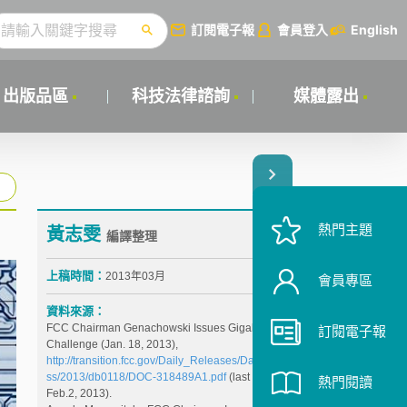
訂閱電子報
會員登入
English
出版品區
科技法律諮詢
媒體露出
熱門主題
黃志雯
編譯整理
上稿時間：
2013年03月
會員專區
資料來源：
FCC Chairman Genachowski Issues Gigabit City
訂閱電子報
Challenge (Jan. 18, 2013),
http://transition.fcc.gov/Daily_Releases/Daily_Busine
ss/2013/db0118/DOC-318489A1.pdf
(last visited
熱門閱讀
Feb.2, 2013).