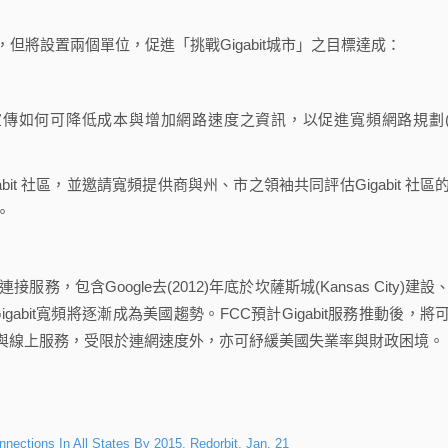
將設置兩個單位，促進「挑戰Gigabit城市」之目標達成：
e)：蒐集與宣傳如何可降低成本與增加網路速度之資訊，以促進寬頻網路規劃
abit 社區，並邀請寬頻提供商與州、市之領袖共同評估Gigabit 社區
。
務，包含Google去(2012)年底於坎薩斯城(Kansas City)建設
Gigabit寬頻將逐漸成為美國趨勢。FCC預計Gigabit服務推動後，將
與線上服務，受限於連網速度外，亦可紓緩美國失業率與財政困境。
nections In All States By 2015, Redorbit, Jan. 21