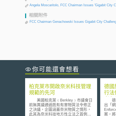
Angela Moscaritolo, FCC Chairman Issues 'Gigabit City 
相關附件
FCC Chairman Genachowski Issues Gigabit City Challeng
你可能還會想看
柏克萊市開啟奈米科技管理
德國
規範的先河
行法
者友
美國柏克萊﹙Berkley﹚市議會日
德國政
前無異議通過既有有害物質法令修正
出「網路
之決議，企圖涵蓋奈米物質之情形，
Enfor
此其為奈米科技地方性立法之首例。
案，將