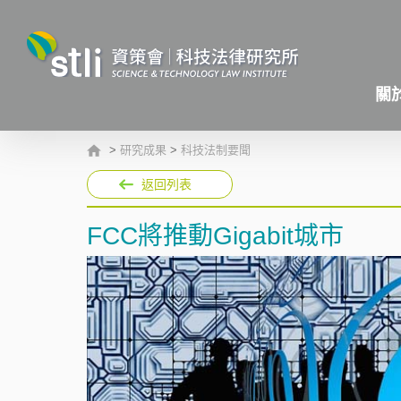
關
>
研究成果
>
科技法制要聞
返回列表
FCC將推動Gigabit城市