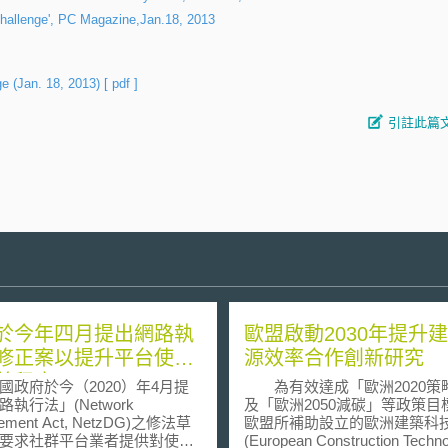
Challenge', PC Magazine,Jan.18, 2013
e (Jan. 18, 2013)
[ pdf ]
引註此篇
於今年四月提出網路執
歐盟啟動2030年提升
修正案以提升平台使用
源效率合作創新研究
善程度
府於今（2020）年4月提
為有效達成「歐洲2020策
執行法」(Network
及「歐洲2050減碳」等政策目
cement Act, NetzDG)之修法草
歐盟所補助設立的歐洲建築科
要求社群平台業者提供對使用
(European Construction Techn