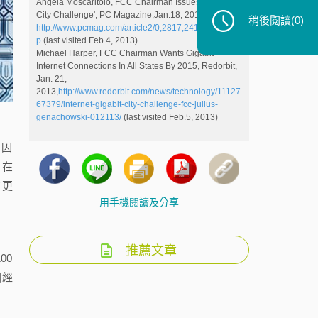
Angela Moscaritolo, FCC Chairman Issues 'Gigabit
City Challenge', PC Magazine,Jan.18, 2013,
稍後閱讀
(0)
http://www.pcmag.com/article2/0,2817,2414493,00.as
p
(last visited Feb.4, 2013).
Michael Harper, FCC Chairman Wants Gigabit
Internet Connections In All States By 2015, Redorbit,
Jan. 21,
2013,
http://www.redorbit.com/news/technology/11127
67379/internet-gigabit-city-challenge-fcc-julius-
genachowski-012113/
(last visited Feb.5, 2013)
。因
，在
有更
用手機閱讀及分享
推薦文章
00
國經