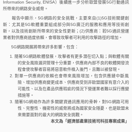
Information Security, ENISA）後續進一步分析歐盟發展5G行動通訊
所帶來的網路安全威脅。
報告中顯示，5G網路的安全挑戰，主要來自(1)5G技術關鍵創
新：尤其是5G軟體重要組成部分與5G廣泛的服務和應用等技術創
新，以及技術創新所帶來的安全性更新；(2)供應商：若5G通訊營運
業者對供應商過度依賴，會導致攻擊者可利用的攻擊路徑的增加。
5G網路開展將帶來許多影響，包含：
隨著5G網路軟體發展，攻擊者有更多潛在切入點；與軟體有關
的安全風險漏洞管理十分重要，供應商內部不良的軟體開發流
程會使攻擊者容易將惡意軟件植入後門，且難以被發現。
對單一供應商的依賴也會帶來風險增加，包含供應鏈中斷風
險、增加供應商變更成本、供應商受到非歐盟國家有意介入的
可能性、以及在產品供應瑕疵的情況下營運業者難以採行應變
措施等。
隨著5G網絡作為許多關鍵資通訊應用的骨幹，對5G網路可用
性、完整性、機密性的威脅將成為國家安全隱憂，也是歐盟未
來需要面對的最大的網路安全挑戰。
本文為「經濟部產業技術司科技專案成果」