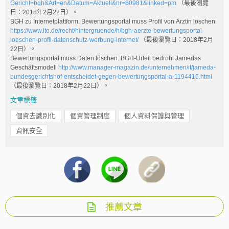
Gericht=bgh&Art=en&Datum=Aktuell&nr=80981&linked=pm
（最後瀏覽
日：2018年2月22日）。
BGH zu Internetplattform. Bewertungsportal muss Profil von Ärztin löschen
https://www.lto.de/recht/hintergruende/h/bgh-aerzte-bewertungsportal-
loeschen-profil-datenschutz-werbung-internet/
（最後瀏覽日：2018年2月
22日）。
Bewertungsportal muss Daten löschen. BGH-Urteil bedroht Jamedas
Geschäftsmodell
http://www.manager-magazin.de/unternehmen/it/jameda-
bundesgerichtshof-entscheidet-gegen-bewertungsportal-a-1194416.html
（最後瀏覽日：2018年2月22日）。
文章標籤
個資去識別化
個資管理制度
個人資料保護與管理
資訊安全
推薦文章