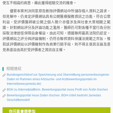
使互不相識的病患，藉此獲得經驗交流的機會。
儘管本案判決同意原告刪除評價網站中所儲存個人資料之請求，
但見解中，仍肯定評價網站具有公開醫療服務資訊之功能，符合公眾
利益，受評價醫師被公開之個人簡介亦僅涉及與社會大眾相關之範
圍。針對網站評分及評論功能之濫用，醫師仍可對各種不當行為分別
採取法律途徑保障自身權益。由此可知，德國聯邦最高法院仍認定，
評價網站之評分與評論機制，仍符合聯邦資料保護法規範之宗旨，惟
若該評價網站以評價機制作為商業行銷手段，則不得主張其言論及意
見表達自由高於受評價者之資訊自主權。
相關連結
Bundesgerichtshof zur Speicherung und Übermittlung personenbezogener
Daten im Rahmen eines Artzsuche- und Arztbewertungsportals im
Internet(www.jameda.de)
BGH zu Internetplattform. Bewertungsportal muss Profil von Ärztin löschen
Bewertungsportal muss Daten löschen. BGH-Urteil bedroht Jamedas
Geschäftsmodell
你可能會想參加