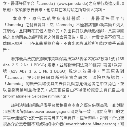
立。醫師評價平台「Jameda」(www.jameda.de)之商業行為違反此項
原則，故須依原告要求，刪除其在該網站之所有個人資料。
本案中，原告為執業皮膚科醫師，且非醫師評價平台
「Jameda」之付費會員。然「Jameda」不僅將該醫師執業簡介列入
其網站，且同時在其個人簡介旁，列出與其執業地點相鄰，具競爭關
係之其他同為皮膚科醫師之付費會員廣告。反之，付費會員不但可上
傳個人照片，且在其執業簡介旁，不會出現與其診所相鄰之競爭者廣
告。
聯邦最高法院依據聯邦資料保護法第35條第2項第2款第1號 (§35
Abs. 2 S. 2 Nr. 1 BDSG) 規定，並經衡量同法第29條第1項第1款第1
號 (§29 Abs. 1 S. 1 Nr. 1 BDSG) 規定之效果後，同意原告對
「Jameda」提出刪除網頁所列個資之請求。法院見解認為，
「Jameda」的廣告策略使其失去資訊與意見傳遞者之中立角色，並
以自身商業利益為優先，故其言論自由不得優於原告之資訊自主權
(informationelle Selbstbestimmung)。
該判決強制網路評價平台嚴格審查本身之廣告供應商務，並與聯
邦憲法法院(Bundesverfassungsgericht)見解一致，用於商業目的之
言論表達僅有低於一般言論自由的重要性。儘管如此，評價平台仍被
視為介於患者間不可或缺的中介者(unverzichtbare Mittelperson)，可