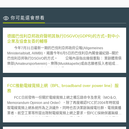
你可能還會想看
德國巴伐利亞邦政府聲明其執行DSGVO(GDPR)的方式─對中小
企業及協會友善的輔導
今年7月31日最新一期的巴伐利亞邦政府公報(Allgemeines
Ministerialblatt, AllMBl)，揭露今年6月5日的巴伐利亞內閣會議紀錄─關於
巴伐利亞邦執行DSGVO的方式。 公報內容指出幾個重點： 業餘體育俱
樂部(Amateursportverein)、樂隊(Musikkapelle)或由志願者投入者組成的
協會(Verein)，不須任命資料保護官員(Datenschutzbeauftragten, DSB)。
如果因為對法律的不熟悉而初次違反DSGVO，並不會被罰款；相關單位的
指示和建議將優先於處罰。因依據DSGVO第83條第1項規定，處罰應該是
有效、適當且具有懲戒性的。故對於非第一次違反的情況，就可能直接依據
FCC推動電線寬頻上網（BPL, broadband over power line）服
DSGVO第83條規定處以罰款。 巴伐利亞邦不能接受「警告律師」
務
(Abmahnanwälten)告誡企業資料保護行為違規的做法。 邦政府將向有關單
FCC日前發佈一份關於電線寬頻上網之備忘錄命令及意見（MO＆O,
位進一步確認DSGVO中的相關規定，其應用尤其必須能夠確保正確且適當
Memorandum Opinion and Order），除了再度確認FCC於2004年時就接
的符合DSGVO的目標。 邦政府將與協會和中小企業進行進一步有關
取電線寬頻上網系統所為之決議外，同時也否決業餘無線電社群、電視廣播
DSGVO適用的討論。 在巴伐利亞邦政府公布的新聞稿中，總理馬庫斯
業者、航空工業等所提出限制電線寬頻上網之要求，但FCC採納保護無線電
索德進一步表示：「DSGVO實現了更大程度的隱私保護，但不應該成為官
天文台以及航空站使免於電線寬頻上網干擾之規定。 FCC表示，推動電線
僚主義的怪物。巴伐利亞將提供對協會及中小企業都友善的DSGVO適用方
寬頻上網可以幫助居住於鄉村地區之美國民眾接取高速網路，而且目前寬頻
式。我們提供的是幫助，而不是懲罰。」內政部長Joachim Herrmann則表
網路市場的主導者有線電視網路上網（cable）業者及數位用戶迴路業者