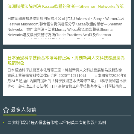
示：「DSGVO希望促使人民接受，但不是在人民的日常生活製造更多的困
（DSL）亦將會因電線寬頻上網之發展而被迫降價，讓消費者可以更低廉的
澳洲聯邦法院判決 Kazaa軟體的業者—Sherman Networks敗訴
擾和額外的官僚主義。最重要的是，所有的協會、許多有志願者投入的地方
價格接取寬頻網路。不過，FCC委員Michael Copps 提醒，雖然眼前FCC
或中小企業，必須透過適當和正確地應用DSGVO，來保護其免受過度的資
在電線寬頻上網以及可能產生之干擾間似乎已達成平衡，但FCC仍應繼續密
料保護要求。」 巴伐利亞資料保護監督辦公室(BayLDA, Bayerische
日前澳洲聯邦法院針對四家唱片公司 (包括Universal、Sony、Warner以及
切關注電線寬頻上網對其他使用者之干擾問題，尤其在卡崔那（Katrina）
Landesamt für Datenschutzaufsicht)並進一步公布了對許多中小企業，
Festival Mushroom)聯合控告提供檔案分享Kazaa軟體的業者—Sherman
颶風的慘痛經驗中已證實業餘無線電之發展與貢獻具有高度價值，因此，對
如：協會、醫療診所(Arztpraxis)、稅務顧問(Steuerberater)……等行業，遵
Networks一案作出判決。法官Murray Wilcox駁回原告聲稱Sherman
於電線寬頻上網可能對業餘無線電用戶之干擾部分應格外注意。
循DSGVO的參考指引，提供進一步的遵循指示。
Networks違反澳洲交易行為法(Trade Practices Act)以及Sherman
Networks本身有從事著作權侵害的主張。但是，法官Wilcox指出Sherman
Networks授權使用者侵害原告的著作權，並有鼓勵年輕人侵害著作權的情
況。Sherman Networks在Kazaa網站的網頁中放置批評反對P2P軟體的唱
片公司的標語--Join the Revolution，以及贊助攻擊唱片公司的文宣--Kazaa
日本通過科學技術基本法等修正案，將創新與人文科技發展納為
Revolution。這些標語、文宣並未明白地鼓吹使用者分享檔案，但是這會對
規範對象
於青少年認為以漠視唱片公司之著作權的方式來挑戰唱片公司是一件很
日本通過科學技術基本法等修正案，將創新與人文科技發展納為規範對象
「酷」的事情，而Kazaa的使用者多數是青少年。 法官 Wilcox判決被
資訊工業策進會科技法律研究所 2020年12月10日 日本國會於2020年6
告必須支付90%的訴訟費用，並指出在Sherman Networks符合下列條件之
月24日通過由內閣府提出的「科學技術基本法等修正案」（科学技術基本法
一的情況下，Kazaa可以繼續營運： 1. 必須在現有的以及未來的版本中納
等の一部を改正する法律）[1]，為整合修正科學技術基本法、科學技術與創
入強制性關鍵字過濾技術 (non optional key word filter technology)，並且
新創造活性化法（科学技術・イノベーション創出の活性化に関する法律，
竭盡所能地要求既有使用者將版本更新至含有此技術的版本。 2.Altnet搜尋
下稱科技創新活性化法）等法律之包裹式法案。其旨在新增創新與人文科學
軟體，又稱之為TopSearch，只能提供未有侵害到他人著作權之作品的清
相關科技發展目標，將之列入基本法。並因應此一立法目的調整，修正科技
單。 除此之外，法官 Wilcox亦為本案的上訴程序設下二個條件，第一
創新活性化法，增訂大學、研發法人出資與產業共同研究途徑，同時調整中
最多人閱讀
個是上訴時間最快為明年2月，上訴法院為Full Court，第二個是Kazza軟體
小企業技術革新制度之補助規範。 壹、背景目的 日本內閣府轄下之整
的修改須取得法院的認可或是唱片公司的同意。
合科學技術與創新會議（総合科学技術・イノベーション会議）於2019年
二次創作影片是否侵害著作權-以谷阿莫二次創作影片為例
11月公布的「整合提振科學技術與創新目標下之科學技術基本法願景（科学
技術・イノベーション創出の総合的な振興に向けた科学技術基本法等の在