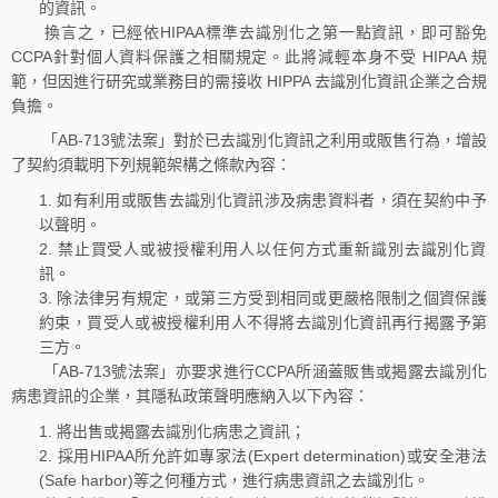
的資訊。
換言之，已經依HIPAA標準去識別化之第一點資訊，即可豁免
CCPA針對個人資料保護之相關規定。此將減輕本身不受 HIPAA 規
範，但因進行研究或業務目的需接收 HIPPA 去識別化資訊企業之合規
負擔。
「AB-713號法案」對於已去識別化資訊之利用或販售行為，增設
了契約須載明下列規範架構之條款內容：
如有利用或販售去識別化資訊涉及病患資料者，須在契約中予
以聲明。
禁止買受人或被授權利用人以任何方式重新識別去識別化資
訊。
除法律另有規定，或第三方受到相同或更嚴格限制之個資保護
約束，買受人或被授權利用人不得將去識別化資訊再行揭露予第
三方。
「AB-713號法案」亦要求進行CCPA所涵蓋販售或揭露去識別化
病患資訊的企業，其隱私政策聲明應納入以下內容：
將出售或揭露去識別化病患之資訊；
採用HIPAA所允許如專家法(Expert determination)或安全港法
(Safe harbor)等之何種方式，進行病患資訊之去識別化。