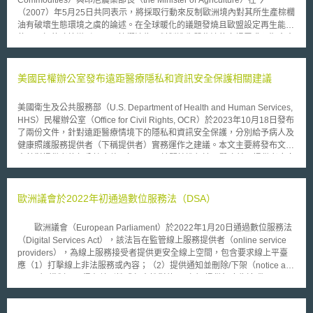
（2007）年5月25日共同表示，將採取行動來反制歐洲境內對其所生產棕櫚
油有破壞生態環境之虞的論述。在全球暖化的議題發燒且歐盟設定再生能源
使用目標的政策導引下，以棕櫚油為原料製造生質柴油的市場需求預期會大
幅增加，這兩個全球最大棕櫚油產國於是認為許多對其棕櫚油生產不符永續
發展要求的「不實」指控會影響其國內相關產業之發展。兩國政府與產業代
表將以舉辦座談會、拜會歐洲各國官員與非政府組織的方式來提供「正確」
美國民權辦公室發布遠距醫療隱私和資訊安全保護相關建議
資訊，同時兩國亦設定提升兩國棕櫚油年產量至1200萬公噸的目標。
然而世界自然基金會德國分會（WWF Germany）所發表的報告指出，棕櫚
美國衛生及公共服務部（U.S. Department of Health and Human Services,
油之需求增加恐會導致棕櫚油產國的熱帶雨林遭砍伐來作為棕櫚樹的耕地。
HHS）民權辦公室（Office for Civil Rights, OCR）於2023年10月18日發布
地球之友（Friends of the Earth）表示，目前已有90%的紅毛猩猩棲息地被
了兩份文件，針對遠距醫療情境下的隱私和資訊安全保護，分別給予病人及
破壞，此趨勢繼續下去野生紅毛猩猩將在12年內滅絕；綠色和平組織
健康照護服務提供者（下稱提供者）實務運作之建議。本文主要將發布文件
（Greenpeace）則指出印尼在2000至2005年間以全球最快的速率在砍伐
中針對提供者的部分綜合整理如下： 1.於開始進行遠距醫療前，提供者應向
森林，每小時有相當300個足球場面積的林地被破壞。此外，棕櫚油永續生
病人解釋什麼是遠距醫療及過程中所使用的通訊技術。讓病人可瞭解遠距醫
產圓桌會議（the Roundtable on Sustainable Palm Oil，RSPO）亦開始研
療服務實際運作方式，若使用遠距醫療服務，其無須親自前往醫療院所就診
議棕櫚油生產的最低生態標準，希望能確保其生產符合永續發展之要求。
（如可以透過語音通話或視訊會議預約看診、以遠端監測儀器追蹤生命徵象
歐洲議會於2022年初通過數位服務法（DSA）
等）。 2.提供者應向病人說明遠距醫療隱私和安全保護受到重視的原因。並
且向病人告知為避免遭遇個資事故，提供者對於通訊技術採取了哪些隱私和
歐洲議會（European Parliament）於2022年1月20日通過數位服務法
安全保護措施，加以保護其健康資訊（如診療記錄、預約期間所共享資訊
（Digital Services Act），該法旨在監管線上服務提供者（online service
等）。 3.提供者應向病人解釋使用通訊技術對健康資訊帶來的風險，以及可
providers），為線上服務接受者提供更安全線上空間，包含要求線上平臺
以採取哪些方法降低風險。使病人考慮安裝防毒軟體等相關方案，以防範病
應（1）打擊線上非法服務或內容；（2）提供通知並刪除/下架（notice and
毒和其他惡意軟體入侵；另網路犯罪者常利用有漏洞之軟體入侵病人裝置，
action）機制，不得有差別性或任意性對待；（3）提供無廣告追蹤
竊取健康資訊，因此可於軟體有最新版本時，盡快更新補強漏洞降低風險；
（tracking-free ad）選項，和禁止將未成年人資料用於定向廣告（targeting
若非於私人場所預約看診，病人則可透過調整裝置或使用即時聊天功能，避
advertising）；（4）對於線上平臺課以行政責任，如：超大型線上平臺
免預約資訊洩漏。 4.提供者應協助病人保護健康資訊。確保病人知悉提供者