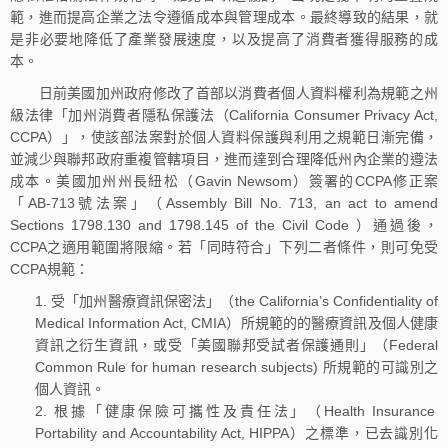
範，進而提高企業之法令遵循成本與管理成本。最終導致的結果，就
是非必要地降低了產業發展速度，以及提高了消費者獲得服務的成
本。
日前美國加州政府修改了首部以消費者個人資料權利為規範之州
級法律「加州消費者隱私保護法（California Consumer Privacy Act,
CCPA）」，使該部法案對於個人資料保護與利用之規範日漸完備，
並減少與聯邦政府重複管轄項目，進而達到合理降低州內企業的遵法
成本。美國加州州長紐松（Gavin Newsom）簽署的CCPA修正案
「AB-713號法案」（Assembly Bill No. 713, an act to amend
Sections 1798.130 and 1798.145 of the Civil Code ）通過後，
CCPA之適用範圍將限縮。若「同時符合」下列二者條件，則可免受
CCPA規範：
受「加州醫療資訊保密法」（the California’s Confidentiality of
Medical Information Act, CMIA）所規範的的醫療資訊及個人健康
資訊之衍生資訊，或受「美國聯邦受試者保護通則」（Federal
Common Rule for human research subjects) 所規範的可識別之
個人資訊。
根據「健康保險可攜性及責任法」（Health Insurance
Portability and Accountability Act, HIPPA）之標準，已去識別化