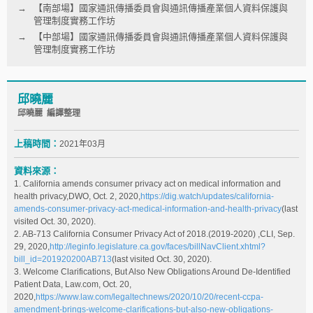
【南部場】國家通訊傳播委員會與通訊傳播產業個人資料保護與
管理制度實務工作坊
【中部場】國家通訊傳播委員會與通訊傳播產業個人資料保護與
管理制度實務工作坊
邱曉麗
邱曉麗 編譯整理
上稿時間：
2021年03月
資料來源：
1. California amends consumer privacy act on medical information and
health privacy,DWO, Oct. 2, 2020,
https://dig.watch/updates/california-
amends-consumer-privacy-act-medical-information-and-health-privacy
(last
visited Oct. 30, 2020).
2. AB-713 California Consumer Privacy Act of 2018.(2019-2020) ,CLI, Sep.
29, 2020,
http://leginfo.legislature.ca.gov/faces/billNavClient.xhtml?
bill_id=201920200AB713
(last visited Oct. 30, 2020).
3. Welcome Clarifications, But Also New Obligations Around De-Identified
Patient Data, Law.com, Oct. 20,
2020,
https://www.law.com/legaltechnews/2020/10/20/recent-ccpa-
amendment-brings-welcome-clarifications-but-also-new-obligations-