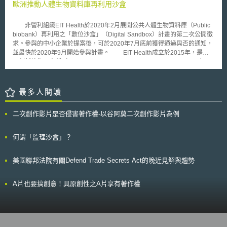
（very large online platforms, VLOP）若故意或過失違反義務，最高罰鍰可
歐洲推動人體生物資料庫再利用沙盒
或通訊技術供應商聯絡資訊（如何時聯絡、以什麼方式聯絡等），使病人遭
被處以前一會計年度總營業額6%，或按日連續處罰最高可處前一會計年度
網路釣魚信件或其他方式詐騙時可以加以確認；也應鼓勵病人有疑慮時都可
平均每日營業額5％。若可能致危害生命或人身安全，主管機關亦可勒令其
洽詢協助，包括如何使用通訊技術及已採取之隱私和安全保護措施等。 5.提
非營利組織EIT Health於2020年2月展開公共人體生物資料庫（Public
停止提供服務；（5）強制性風險評估和提高演算法透明度，以打擊有害內
供者應使病人了解通訊技術供應商所採取之隱私和安全保護措施。告知病人
biobank）再利用之「數位沙盒」（Digital Sandbox）計畫的第二次公開徵
容（harmful content）和虛假資訊。 數位服務法所規範的服務主要有
通訊技術供應商名稱、採取之隱私和安全保護措施，及如何得知前開措施內
求。參與的中小企業於提案後，可於2020年7月底前獲得通過與否的通知，
四種類型，四種服務提供者負擔累計義務（cumulative obligation），其中
容；使病人了解進行遠距醫療時是否使用線上追蹤技術。 6.提供者應告知病
並最快於2020年9月開始參與計畫。 EIT Health成立於2015年，是歐
VLOP被賦予最多責任，因其對於散布非法內容並造成社會危害具有特殊風
人擁有提出隱私投訴的權益。若病人認為自身健康隱私權受到侵犯，得透過
洲創新技術研究所（European Institute of Innovation and Technology）下
險，須具備風險減緩、獨立稽核等機制。相關服務定義如下： （1）中介服
OCR網站進行投訴。
的「知識與創新社群」（knowledge and innovation community）之一，主
務提供（Intermediary Service）：提供網路基礎建設服務。 （2）託管服務
要資金來自歐盟「展望2020」（Horizon 2020）。有鑑於數位革命創造了
提供（hosting service）：由服務接受者提供資訊並應其要求提供資訊儲存
大量極具研究價值的醫學生物資料，EIT Health於2019下半年提出公共人體
最多人閱讀
服務，例如：雲端儲存服務、網站主機代管等服務。 （3）線上平臺
生物資料庫再利用之「數位沙盒」計畫構想，該計劃主要目的在支持中小企
（online platform）：包含類型線上市集、應用程式商店、以及社群媒體平
業利用該生物資料實施創新服務或開發產品。 而依據歐盟一般資料保
台。 （4）VLOP：每月平均歐盟境內活躍用戶達4500萬以上或人口10%之
二次創作影片是否侵害著作權-以谷阿莫二次創作影片為例
護規則（General Data Protection Regulation, GDPR）第89條規定，如果
線上平臺。例如：Google、Facebook及YouTube。 此數位服務法草案
生物資料庫之利用係基於科學研究或公共利益之必要，可以在符合「適當的
最早在2019年年底提出，歐洲議會於今年投票通過後，尚待歐盟理事會
技術和組織措施」（Technical And Organisational Measures）之前提下得
何謂「監理沙盒」？
（Council of the European Union）審查同意後，此法即正式發布施行。歐
到豁免（exemptions）。依此條文，EIT Health之「數位沙盒」計畫參與者
洲議會於審查所提出之修正建議，除針對前述五大重點外，還特別強調對於
得不遵守GDPR第15條（資料主體之接近使用權）、第16條（更正權）、
微中小型企業（MSMES）相關義務的免除，以及禁止線上平臺使用欺瞞
美國聯邦法院有關Defend Trade Secrets Act的晚近見解與趨勢
第18條（限制處理權）、第19條（關於更正或刪除個人資料或限制處理之
（deceiving）或助推（nudging）方法影響消費者購物選擇。
通知義務）、第20條（資料可攜性權利）以及第21條（拒絕權）之規定。
透過此計畫，有望幫助中小企業獲得公共人體生物資料庫、研究參與者
A片也要搞創意！具原創性之A片享有著作權
（Sample holder）和登記冊的近用權限。此外，計畫亦提供最高35,000歐
元的資金，以幫助中小型企業在開發創新產品時利用資料。