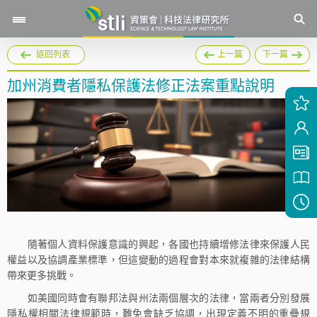
返回列表
上一篇
下一篇
加州消費者隱私保護法修正法案重點說明
隨著個人資料保護意識的興起，各國也持續增修法律來保護人民
權益以及協調產業標準，但這變動的過程會對本來就複雜的法律結構
帶來更多挑戰。
如美國同時會有聯邦法與州法兩個層次的法律，當兩者分別發展
隱私權相關法律規範時，難免會缺乏協調，出現定義不明的重疊規