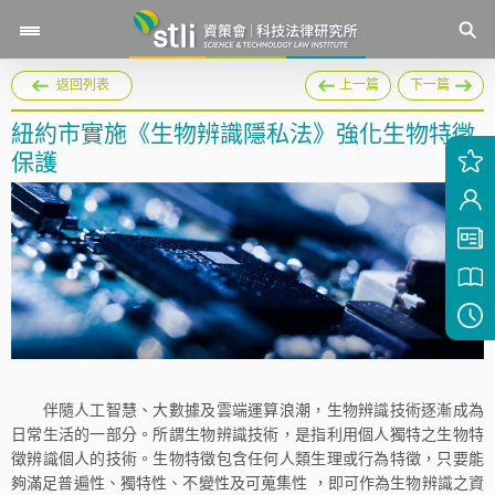
返回列表
上一篇
下一篇
紐約市實施《生物辨識隱私法》強化生物特徵
保護
伴隨人工智慧、大數據及雲端運算浪潮，生物辨識技術逐漸成為
日常生活的一部分。所謂生物辨識技術，是指利用個人獨特之生物特
徵辨識個人的技術。生物特徵包含任何人類生理或行為特徵，只要能
夠滿足普遍性、獨特性、不變性及可蒐集性 ，即可作為生物辨識之資