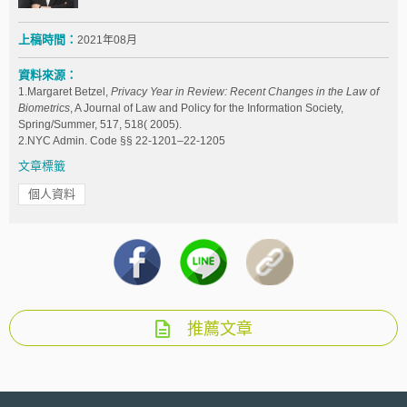
上稿時間：
2021年08月
資料來源：
1.Margaret Betzel,
Privacy Year in Review: Recent Changes in the Law of
Biometrics
, A Journal of Law and Policy for the Information Society,
Spring/Summer, 517, 518( 2005).
2.NYC Admin. Code §§ 22-1201–22-1205
文章標籤
個人資料
推薦文章