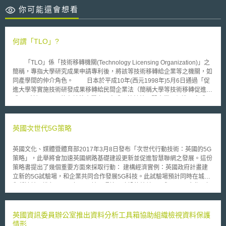
你可能還會想看
何謂「TLO」?
「TLO」係「技術移轉機關(Technology Licensing Organization)」之
簡稱，專指大學研究成果申請專利後，將該等技術移轉給企業等之機關，如
同產學間的仲介角色。 日本於平成10年(西元1998年)5月6日通過「促
進大學等實施技術研發成果移轉給民間企業法（簡稱大學等技術移轉促進法
或TLO法）」，目的在於將大學之研究成果技轉給民間企業，促進研究成果
之實用化。 在承認TLO存在之同時，日本做了以下法令之配套：依據
TLO法第8條，實施特定大學技術移轉之事業期間，第1年到第10年之授權
金及專利申請審查手續費用減免1/2、產業競爭力強化法第19規定，若國家
英國次世代5G策略
委託之研發成果，歸屬於受託者時，該研發成果之移轉授權不須經國家之承
認、同時大學法人法第22條允許國立大學得為出資。同時TLO法亦承認若中
英國文化、媒體暨體育部2017年3月8日發布「次世代行動技術：英國的5G
小企業透過TLO取得研究成果之授權時，得降低中小企業投資育成株式会社
策略」，此舉將會加速英國網路基礎建設更新並促進智慧聯網之發展。這份
支出資要件。
策略書提出了幾個重要方面來採取行動： 建構經濟實例：英國政府計畫建
立新的5G試驗場，和企業共同合作發展5G科技。此試驗場預計同時在城市
和偏遠地區進行，以了解不同地區環境下建設的效益，且與Ofcom合作了解
目前環境與法規障礙。 調適法規：政府會持續檢查相關法規是否需要修
正，並與試驗場合作了解現行法規是否適當。 地方區域的治理與能力建
構：意識到地方區域於建構基礎建設的重要性，因此英國政府正在諮詢地方
英國資訊委員辦公室推出資料分析工具箱協助組織檢視資料保護
政府如何在地方區域進行5G建設，將會將地方政府、政府部門、土地擁有
情形