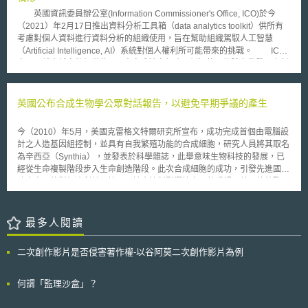
者和企業等集合組成工作小組進行5G策略的諮詢。 覆蓋率與能力匯流：政
英國資訊委員辦公室(Information Commissioner's Office, ICO)於今
府將於2017年底前了解人類生活、工作與旅遊需達成之高品質覆蓋率要
（2021）年2月17日推出資料分析工具箱（data analytics toolkit）供所有
素，並於2025年前達成這些要素目標。 確保安全的5G布建：5G試驗場將
考慮對個人資料進行資料分析的組織使用，旨在幫助組織駕馭人工智慧
會與重要安全組織如國家網路安全中心合作，以支持和發展新的安全建築來
（Artificial Intelligence, AI）系統對個人權利所可能帶來的挑戰。 ICO
達到消費者對於5G的期待與需求。 頻譜：政府將要求Ofcom檢視現行頻譜
表示，越來越多的組織使用AI來完成特定任務，例如使用軟體自動發現資料
授權策略並於2017年底提出報告，以促進4G至5G轉型。 科技與標準：政
集（data sets）的模式，並藉此進行預測（predictions）、分類
府將會持續和標準機關合作，監督市場安全與供應者的發展。
（classifications）或風險評分（risk scores），組織在使用個人資料進行資
料分析時，納入資料保護的概念是至關重要的，除符合法律要求外，也能增
英國公布合成生物學公眾對話報告，以避免早期爭議的產生
強民眾對技術的信任與信心。 使用ICO的資料分析工具箱時，首先會詢
問組織所適用的法律，並引導至相對應的頁面，並透過合法性
今（2010）年5月，美國克雷格文特爾研究所宣布，成功完成首個由電腦設
（lawfulness）、問責與治理（accountability and governance）、資料保
計之人造基因組控制，並具有自我繁殖功能的合成細胞，研究人員將其取名
護原則（data protection principles）以及資料主體權利（data subject
為辛西亞（Synthia），並發表於科學雜誌，此舉意味生物科技的發展，已
rights）等一系列的問題瞭解組織的資料保護情形，在回答所有問題之後，
經從生命複製階段步入生命創造階段。此次合成細胞的成功，引發先進國家
工具箱將產生一份報告，提供組織關於資料保護的建議，提高組織資料保護
政府方面的對經濟利益、管理及社會法制影響等方面的重視。美國總統歐巴
的法令遵循程度。 ICO強調，組織應該要在個人資料處理的過程中考量
馬便敦促生物倫理委員會對此發展進行密切觀察，評估此研究將之影響、利
報告中所提及的建議，並向組織的資料保護長（Data Protection Officer,
益和風險。 英國對於合成生物學發展的規範議題也十分關心，該國2009年
DPO）徵詢其意見，在組織委託、設計與實施資料分析時落實個人權利與自
開啟有關合成生物學的公眾對話（public dialogue），並於今年6月完成並
最多人閱讀
由的保障。
公布報告。獲得的結論如下： 一、肯定合成生物學所帶來的機會： 英國民
眾普遍認為合成生物學的應用將會帶來許多重要的機會，可協助解決當前社
二次創作影片是否侵害著作權-以谷阿莫二次創作影片為例
會所面臨的重大挑戰，例如氣候變遷、能源安全與重大疾病等。 二、關心
合成生物學發展的不確定性： 由於合成生物學的發展充滿著不確定性，故
當長期的負面影響尚未可知時，有些民眾反而因發展過於快速而覺得到沒有
何謂「監理沙盒」？
確定感。 三、期待國際規範形成： 英國民眾認為希望能有國際性的合成生
物學規範與管理措施，尤其應針對合成生命物質在未受到管制而釋出於環境