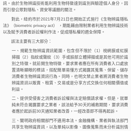
訊。由於生物辨識技術能利用生物特徵達到識別與驗證個人身分，因
而引發公眾對隱私、資安等議題的關注。
對此，紐約市於2021年7月21日也開始正式施行《生物辨識隱私
法》（biometric privacy act） ，期能藉由限制業者利用生物辨識技術
以及賦予消費者訴訟權利作法，促成隱私權的週全保障。
該法主要有三大部分：
一、規範生物辨識資訊範圍，包含但不限於（1）視網膜或虹膜
掃描（2）指紋或聲紋（3）手或臉部立體掃描或是其他可用於識
別之特徵。就前開生物特徵，要求業者應在所有消費者入口處放
置清晰顯眼的標誌，搭配簡單易懂方式揭露其蒐集、保留、儲存
消費者生物辨識資訊行為。同時，也明文禁止業者將消費者生物
辨識資訊以販賣、租賃、交易或是分享方式交換任何相關價值或
利益。
二、提供受侵害之消費者訴訟權與法定賠償請求權。但是，就單
純未符合揭露要求之業者，該法給予30天的補救期間，要求消費
者應於起訴前30天通知業者改善，一經改善即不得再起訴。
三、闡明政府相關部門不適用本法。金融機構、業者與執法部門
共享生物辨識資訊，以及單純以影像、圖像蒐集而未分析識別情