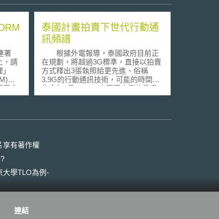
DRM
泰國計畫拍賣下世代行動通
訊頻譜
連署
根據外電報導，泰國政府目前正
上，請
在規劃，將越過3G標準，直接以拍賣
理」
方式釋出3張執照給更先進、俗稱
DRM)之
3.9G的行動通訊技術，可能的時間點
國國會
為今年9月。 泰國國家電信委員
ry
會（National Telecommunications
表之調查結
Commission）委員 Pana
避免如
Thongmeearkom於2010年5月27日表
權管理程
示，相較於3G技術，3.9G的技術可以
民權
提供消費者更好的資料傳輸服務；規
者保護
劃釋出的執照將以15MHz為單位，期
片享有著作權
限為15年，規劃釋出的頻段主要為
?
無法自
2.3GHz，但2.5GHz亦為另一個可能
產品間
釋出的頻段。 2.3GHz目前由國
大學TLO為例-
果電腦
營的電信業者TOT＆CAT與軍方使用
倡無數位
中，2.5GHz則由廣播電視業者使用；
teve
泰國政府預計於年底提出清空頻譜方
管理之
案。 各界評估新的頻譜將允許業
連結
不同業
者佈建以LTE為基礎的電信設備。泰