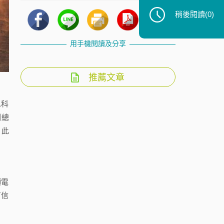
稍後閱讀
(0)
用手機閱讀及分享
推薦文章
思科
副總
」此
頻電
有信