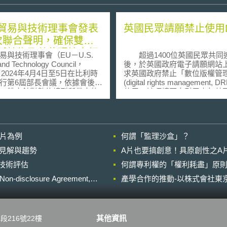
貿易與技術理事會發表
英國民眾請願禁止使用
次聯合聲明，確保雙方
興技術及數位環境之領
易與技術理事會（EU－U.S.
超過1400位英國民眾共同
位
and Technology Council，
後，於英國政府電子請願網站
 2024年4月4日至5日在比利時
求英國政府禁止「數位版權管
行第6屆部長會議，依據會後聯
(digital rights management, 
，雙方針對數位轉型所帶來的
使用。該項請願中引用去年英
挑戰，同意在新興技術和數位
獨立組織-All Party Parliamenta
面向促進雙邊貿易和投資、進
Internet Group(APIG)所發
安全合作，並捍衛人權價值。
果。該項調查結果中指出，為
方將針對AI、半導體、量子技
2005年Sony所使用之數位版
影片為例
何謂「監理沙盒」？
G無線通訊系統等制定互通機制
式般具有侵入性的科技侵害人
如下： (1) AI技術：採
利，應針對此類科技建立消費
的晚近見解與趨勢
A片也要搞創意！具原創性之A
基礎方法」（risk-based
機制。 除此之外，該份請願亦主
進行技術評估
roach）實施「可信任人工智慧和
何謂專利權的「權利耗盡」原則
張，數位版權管理使得消費者
理聯合路徑圖（Joint
由在CD或數位下載等不同競爭
losure Agreement,
產學合作的推動-以株式會社東京
p for Trustworthy AI and Risk
自由選擇。而在不久之前，蘋
agement），提高透明度以降低
之執行長Steve Jobs亦曾提
社會使用AI的風險；更新關鍵
版權管理之合法數位音樂下載，S
單（a list of key AI
Jobs認為若能提供無數位版權
其他資訊
段216號22樓
ms），減少雙方於概念認知上的誤
合法數位音樂下載，將可增加