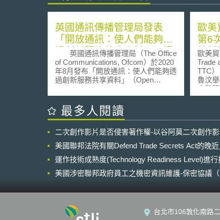
英國通訊傳播管理局發表
歐美
「開放通訊：使人們能夠透
第6
過創新服務共享資料」，提
於新
英國通訊傳播管理局（The Office
歐美貿
供通訊業者建立開放通訊
導地
of Communications, Ofcom）於2020
Trade 
年8月發布「開放通訊：使人們能夠透
TTC）
（Open Communications）
過創新服務共享資料」（Open
魯汶舉
之原則建議
Communications: Enabling people to
合聲明
share data with innovative
機遇與
services），針對開放通訊的設計原
環境等
最多人閱讀
理提出七點建議： 應盡可能讓符合條
行經濟
件的第三方能夠近用（access）資
未來雙
二次創作影片是否侵害著作權-以谷阿莫二次創作
料，同時確保用戶受到保護。 應提供
術和6
客戶一些目前無法取得的資料，例如
及標準，簡述
美國聯邦法院有關Defend Trade Secrets Act
有關網路服務品質的體驗報告，以提
取「風險
供使用者做為未來交易時之參考。 資
運作技術成熟度(Technology Readiness Level)
app
料的提供商和第三方必須確保資料儲
風險管
美國涉密聯邦政府員工之機密資訊維護-保密協議（Non-disc
存和傳輸的安全性。 第三方將如何使
Roadma
NDA）之使用
用有關客戶的資料及是否含有潛在風
Man
險等，皆應清楚透明地告知使用者，
公民及
並且讓共享資料之使用者仍保有控制
AI術語清
台北市106敦化南路二
權限。 開放通訊服務之設計應符合包
ter