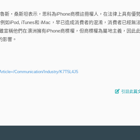
創設者布魯斯‧桑斯坦表示，思科為iPhone商標註冊權人，在法律上具有優
Pod, iTunes和 iMac，早已造成消費者的混淆，消費者已經無
果雖宣稱他們在澳洲擁有iPhone商標權，但商標權為屬地主義，因此
的影響。
Article=/Communication/Industry/K7T5L4J5
引註此篇