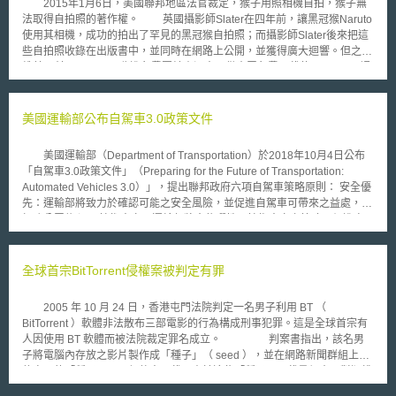
2015年1月6日，美國聯邦地區法官裁定，猴子用照相機自拍，猴子無
通安全之整體性策略，而經產省則以觀察員（オブザーバー）的身分加入，
法取得自拍照的著作權。 英國攝影師Slater在四年前，讓黑冠猴Naruto
除支援產業界合作，亦藉此強化政府與業界就供應鏈資通安全議題之對話。
使用其相機，成功的拍出了罕見的黑冠猴自拍照；而攝影師Slater後來把這
只要贊同上述經產省政策方向與聯盟方針，任何法人或個人均得參加
些自拍照收錄在出版書中，並同時在網路上公開，並獲得廣大迴響。但之後
SC3。針對產業供應鏈遭遇資安攻擊的問題，經產省與IPA已有建構「資通
維基百科(Wikipedia)收進免費圖片資源中，供大眾免費下載使用，Slater認
安全協助隊（サイバーセキュリティお助け隊）」服務制度（以下稱協助隊
為則認為這些照片的著作權已經被英國官方認可屬於Slater所開設的公司，
服務），邀集具相關專長之企業，在其他企業遭遇供應鏈資安攻擊時，協助
此認可應適用於全世界。惟美國著作權局在2014年最新政策中，認為著作
進行事故應變處理、或擔任事故發生時之諮詢窗口。而SC3則規畫為這些參
權登記僅適用「人類作品」，據此Naruto之自拍照並不受著作權保障。
美國運輸部公布自駕車3.0政策文件
與提供協助隊服務的企業建立審查認證制度。其具體任務包含擬定認證制度
而善待動物組織PETA(People for the Ethical Treatment of Animals)組
的審查基準草案、以及審查機關基準草案，提供IPA來建構上述基準。依該
織也加入了著作權爭奪戰局，其認為由Naruto所拍攝自拍照，其著作權應屬
制度取得認證的企業，將獲授權使用「資通安全協助隊」的商標。同時在業
美國運輸部（Department of Transportation）於2018年10月4日公布
於Naruto，但由於Naruto不懂如何行使權利，故由PETA代為管理著作權，
界推廣協助隊服務制度，讓取得認證的中小企業得以之為拓展其業務的優勢
「自駕車3.0政策文件」（Preparing for the Future of Transportation:
相關收益均會用於保護黑冠猴，並且向舊金山聯邦法院提出告訴。美國聯邦
與宣傳材料。
Automated Vehicles 3.0）」，提出聯邦政府六項自駕車策略原則： 安全優
法院則在2016年1月6日判決，目前著作權法仍未將保護範圍擴張至動物作
先：運輸部將致力於確認可能之安全風險，並促進自駕車可帶來之益處，並
品上，故Naruto並未擁有該自拍照著作權，自無PETA代掌著作權可能；
加強公眾信心。 技術中立：運輸部將會依彈性且技術中立之策略，促進自
PETA接獲判決後表示會提出上訴。
駕車競爭與創新。 法令的與時俱進：運輸部將會檢討並修正無法因應自駕
車發展之交通法令，以避免對自駕車發展產生不必要之阻礙。 法令與基礎
環境的一致性：運輸部將致力於讓法規環境與自駕車運作環境於全國具備一
全球首宗BitTorrent侵權案被判定有罪
致性。 主動積極：運輸部將主動提供各種協助，以建構動態且具彈性之自
駕車未來，亦將針對車聯網等相關補充性技術進行準備。 保障並促進自
2005 年 10 月 24 日，香港屯門法院判定一名男子利用 BT （
由：運輸部將確保美國民眾之駕駛自由，並支持透過自駕科技來增進安全與
BitTorrent ）軟體非法散布三部電影的行為構成刑事犯罪。這是全球首宗有
弱勢族群之移動便利，進而促進個人自由。 「自駕車3.0政策文件」並
人因使用 BT 軟體而被法院裁定罪名成立。 判案書指出，該名男
建立五個策略，包括利益相關人參與、典範實務（best practice）、自願性
子將電腦內存放之影片製作成「種子」（ seed ），並在網路新聞群組上宣
標準、目標研究（Targeted research）與規範現代化等，配合以上原則進
傳自己的「種子」，以便他人下載，由於這些「種子」下載量很大，對版權
行。美國運輸部並肯認其先前提出之「安全願景2.0（A Vision for
所有人造成侵害，已違反了香港法例第 528 章《版權條例》第 118 條之散
Safety）」中之安全性架構，並鼓勵技術與服務開發商持續遵循自願性之安