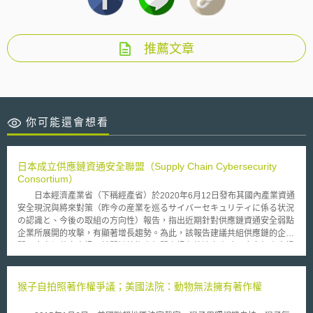
推薦文章
你可能還會想看
日本成立供應鏈資通安全聯盟（Supply Chain Cybersecurity
Consortium）
日本經濟產業省（下稱經產省）於2020年6月12日發布其國內產業資通
安全現況與將來對策（昨今の産業を巡るサイバーセキュリティに係る状況
の認識と、今後の取組の方向性）報告，指出近期針對供應鏈資通安全弱點
企業所展開的攻擊，有顯著增長趨勢。為此，該報告建議共組供應鏈的企業
間，應密切共享資訊；於關鍵技術之相關資訊有外洩之虞時，應向經產省提
出報告；若會對多數利害關係人產生影響，並應公開該報告。遵循該報告之
建議要旨，同年11月1日在各產業主要的工商團體引領下，設立了「供應鏈
資通安全聯盟（原文為サプライチェーン・サイバーセキュリティ・コンソ
猴子自拍照著作權爭議；美國法院：動物無法擁有著作權
ーシアム，簡稱SC3）」，以獨立行政法人資訊處理推進機構（独立行政法
人情報処理推進機構，IPA）為主管機關。其目的在於擬定與推動供應鏈資