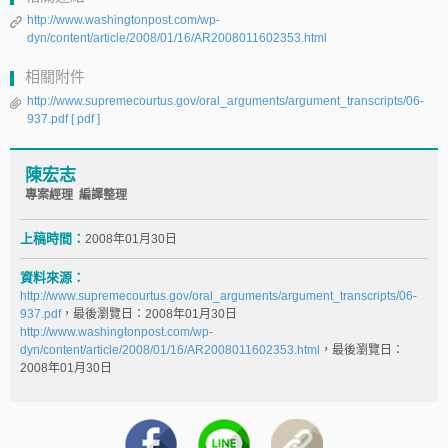
http://www.washingtonpost.com/wp-
dyn/content/article/2008/01/16/AR2008011602353.html
相關附件
http://www.supremecourtus.gov/oral_arguments/argument_transcripts/06-
937.pdf
[ pdf ]
陳宏志
專案經理 編譯整理
上稿時間：
2008年01月30日
資料來源：
http://www.supremecourtus.gov/oral_arguments/argument_transcripts/06-
937.pdf
，最後瀏覽日：2008年01月30日
http://www.washingtonpost.com/wp-
dyn/content/article/2008/01/16/AR2008011602353.html
，最後瀏覽日：
2008年01月30日