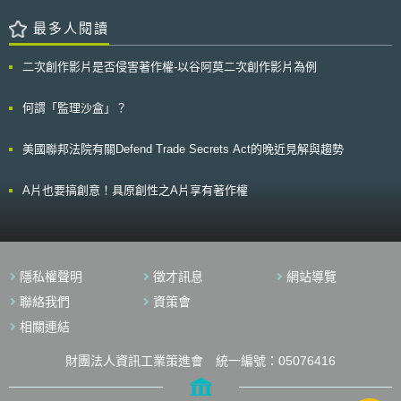
布（ distributes ）侵權重製物罪。雖然香港法例對於“散布”一詞並未詳細界
全評估，並重申將依循自我認證（self-certification）而非特定認證管制途
定，但香港法院解釋認為，上傳 BT 種子的行為已屬於一種散布行為。
最多人閱讀
徑，以促進規範之彈性。
這項判決雖存有解釋上的疑義，但是本案將同時對國際間的種子提供者、下
載者以及提供 BT 軟體的公司產生重大影響。蓋 BT 本身也屬於一種 P2P 軟
二次創作影片是否侵害著作權-以谷阿莫二次創作影片為例
體，下載者在下載檔案的過程中，本身也將承擔部分上傳資料的工作，故也
可能在無意中觸犯相關刑罰。此外，提供 BT 軟體的公司也可能涉及侵權，
因為據今年 6 月美國最高法院裁定， P2P 軟體公司必須為其客戶的侵權行
何謂「監理沙盒」？
為負責。
美國聯邦法院有關Defend Trade Secrets Act的晚近見解與趨勢
A片也要搞創意！具原創性之A片享有著作權
隱私權聲明
徵才訊息
網站導覽
聯絡我們
資策會
相關連結
財團法人資訊工業策進會 統一編號：05076416