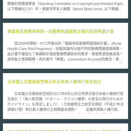
關權利常務理事會（Standing Committee on Copyright and Related Right,
以下簡稱SCCR）中，根據世界盲人聯盟（World Blind Union ,以下簡稱
WBU）所草擬的一份關於「促進視障者（Visually Impaired Persons,以下
簡稱VIPs）及閱讀障礙者接觸受著作權保護之資訊」國際性公約，內容為提
出增訂著作權的限制及例外（limitations and exceptions）條款的相關主
張，亦即針對視障者及閱讀障礙者放寬著作權合理使用範圍。 SCCR的
美國普及服務再革新—由醫療照護服務主導的寬頻佈建計畫
會員，將就此草擬公約於2010年5月26日至28日進行協商討論，其協商結
果亦將於日內瓦下一屆會議中提出討論。 另外，WIPO也透過網路開放之平
從2006年開始，FCC所推出的「偏遠地區醫療照護領航計畫」 (Rural
台，開放各界參與本議題之討論（https://www3.wipo.int/forum/），該網路
Health Care Pilot Programs)，扶植其國內50個不同的醫療照護寬頻網路。
論壇將持續開放討論至2010年6月20日，並決定加快有利於視障者接觸資訊
此計畫不僅強化了美國對於遠距醫療照護技術的需求，更被寄望發展成為一
之相關問題。 目前全球有超過3億1千4百萬盲人或視障者，但目前於全球各
高效能之寬頻服務。而計畫中「聯盟」 (consortium-focused)的概念，更促
地，供給視障者及閱讀障礙者閱讀或收聽資訊的工具很少，在多數國家中，
進了城鄉醫療團隊的合作(rural-urban collaboration)。除了減低申請普及服
尤其是發展中國家，此將影響其教育及就業機會，甚至使其更陷於弱勢地
務補助時所需花費之行政成本外，更提升了醫療業者購買所需頻寬時的議價
位。而為促進保障視障者及閱讀障礙者接觸資訊的權利，例如藉由點字書
地位。 不過美國政府並不以此為滿足，為進一步改善整體計畫的實施
（Braille）、大字本（large print）等科技產品，俾利提供給視障者及閱讀
效益， FCC於2012年12月再次針對醫療照護普及服務進行新階段的革新，
日本國土交通省航空局公布日本無人機飛行安全指引
障礙者閱讀或收聽的工具。但如何結合現代科技、增進其接取資訊的機會與
並提出「醫療照護網路基金」 (Healthcare Connect Fund)，以取代原有之
放寬著作權相關規定；亦即如何讓著作權所有人的權利受到保護，以及有利
領航計畫(Pilot Program)。「醫療照護網路基金」規劃的目的，在於提供計
於盲人或視障者接觸資訊，兩者間如何取得平衡，其著作權合理使用範圍是
日本國土交通省航空局於2017年9月12日公布修正版日本無人機飛行安
畫參與者更多的彈性，以規劃其本身的網路。業者可透過購買所需之寬頻服
需要再思考的問題。
全指引（「無人航空機（ドローン、ラジコン機等）の安全な飛行のための
務、自行佈建寬頻基礎建設或混合上述兩種方式，取得所需之頻寬。不過
ガイドライン」を改定しました），乃依據修正之航空法規定（平成27年法
FCC亦訂定資格限制以及審查機制。目前僅有具備一定經濟規模的醫療聯
律第67號）制訂無人機飛行之相關基本規則。 定義所謂無人機乃指非
盟，可自行佈建寬頻基礎建設，獨立醫療業者並不具佈建之資格。另外，
人搭乘，透過遠距遙控或自動駕駛而飛行之飛機、旋翼飛機、滑翔機及飛
FCC亦要求醫療業者須提出詳細證明，以供主管機關審查。審查文件中需證
艇。而無人機禁止飛行在150公尺以上高空，不得在航空站周邊空域（包含
實所得頻寬資源，是透過公正的招標機制後，所採行最具成本效益之決定。
進入），以禁止在人口集中地區之上空（150公尺以下）。 除經國土交
普及服務的延伸就如同規劃渠道，將水源引向一片匱乏與困境的孤島。
通省同意之例外規則外，無人機之飛行必須在日出後日沒前，且需在直接肉