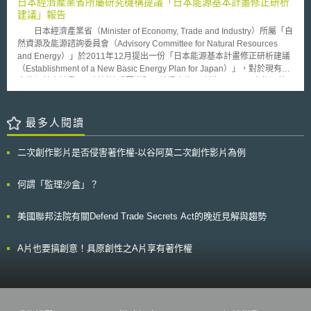
日本經濟產業省所屬研究機構提議「日本能源基本計畫修正研析
美國在面對偏遠地區醫療資源的匱乏，以及該地醫療業者的困境時，運用寬
眼目視範圍內之監視下，與第三人或他人建築物、車輛等物體應距離30公尺
建議」報告
頻網路來傳遞病患所需的服務，也透過城鄉醫療業者的結盟，讓城市醫療團
以上，並不得在祭拜或假日等人群聚集之場所上空飛行，也不得輸送爆裂物
隊所發展的技術，得以與偏遠地區藉提供服務後所得的實證資料，透過網路
日本經濟產業省（Minister of Economy, Trade and Industry）所屬「自
等危險物品，亦不得從無人機上投擲物品。另外應注意事項，例如飛行場所
互通流通，甚至允許醫療業者佈建基礎寬頻建設，以提供更完善的服務。普
然資源及能源諮詢委員會（Advisory Committee for Natural Resources
除了航空站周邊外，直升機等降落可能之場所、迫降場所、高速公路或高速
及服務的概念，不應該偏離電信基礎建設的佈建，但更上一層樓的是以滿足
and Energy）」於2011年12月提出一份「日本能源基本計畫修正研析建議
鐵路等、鐵路周邊或車道周邊等、高壓電線、變電所、電波塔及無線電設施
人民基礎生存權利之必須所主導的概念。
（Establishment of a New Basic Energy Plan for Japan）」，對於現有日
等附近應注意飛行安全。 於飛行之際，不得飲酒等造成不當操作，飛
本能源基本計畫，研析討論重要議題，並提出修正建議。 日本能源基
行前應注意天氣狀況、飛機無損害或故障、電池燃料充足等，並確保周邊無
本計畫，係因日本政府為因應2020年應達25％減碳目標（相較1990年水
障礙物，並應迴避與飛機或無人飛機之衝突。平時應保持無人機之狀況良
準），於2010年所規劃擬訂之推動計畫。而自然資源及能源諮詢委員會則
好，且維持日常操作良好技能，並鼓勵投保人身或財產保險。
是陸續招開會議研商討論，並提供建議給日本經濟產業作為省調修參考。此
最多人閱讀
份報告指出，此份報告指出，能源基本計畫之推動架構必須重新思考，包括
提議能源政策應強調重視「需求端（Demand Side）」，與兼顧「消費者
二次創作影片是否侵害著作權-以谷阿莫二次創作影片為例
（Consumers）」、「社會公民（Ordinary Citizens）」、「區域社區
（Regional Communities）」等方面意見及利益，並建立社會公眾信心
（Public’s Trust），以及必須能達到多元化不同電力能源之來源應用，並對
何謂「監理沙盒」？
於日本國家所需能源組成結構（Desired Energy Mix）進行討論議訂。
並且，對於推動實施，建議能源政策改革應朝向，以改革需求端架構
美國聯邦法院有關Defend Trade Secrets Act的晚近見解與趨勢
（Reform of the Demand Structure）來達到能源節約社會目標,，以及改革
供給端（Reform of the Supply Structure）來達到下一代分散式能源系統目
標，並且倡議以創新技術來協助國家能源組成結構轉型，與能源供給端至需
A片也要搞創意！具原創性之A片享有著作權
求端應備建設（Energy Supply-Demand Structure）之改革工作。 此
研究報告於2011年12月提出後，歷經多次修改（最新更新為2012年1
月），未來提交給經濟產業省供政策參考後，將產生如何影響內容，將再持
續觀察最新進度。