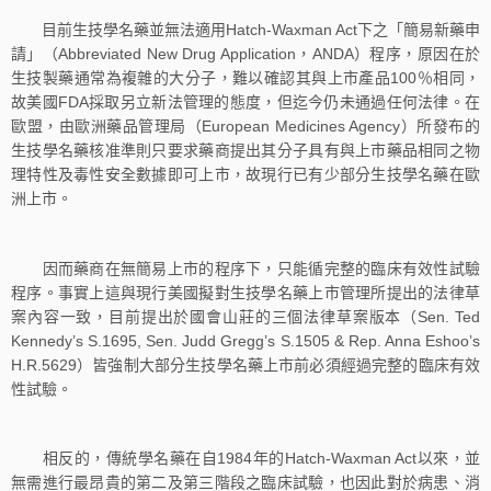
目前生技學名藥並無法適用Hatch-Waxman Act下之「簡易新藥申
請」（Abbreviated New Drug Application，ANDA）程序，原因在於
生技製藥通常為複雜的大分子，難以確認其與上市產品100％相同，
故美國FDA採取另立新法管理的態度，但迄今仍未通過任何法律。在
歐盟，由歐洲藥品管理局（European Medicines Agency）所發布的
生技學名藥核准準則只要求藥商提出其分子具有與上市藥品相同之物
理特性及毒性安全數據即可上市，故現行已有少部分生技學名藥在歐
洲上市。
因而藥商在無簡易上市的程序下，只能循完整的臨床有效性試驗
程序。事實上這與現行美國擬對生技學名藥上市管理所提出的法律草
案內容一致，目前提出於國會山莊的三個法律草案版本（Sen. Ted
Kennedy’s S.1695, Sen. Judd Gregg’s S.1505 & Rep. Anna Eshoo’s
H.R.5629）皆強制大部分生技學名藥上市前必須經過完整的臨床有效
性試驗。
相反的，傳統學名藥在自1984年的Hatch-Waxman Act以來，並
無需進行最昂貴的第二及第三階段之臨床試驗，也因此對於病患、消