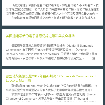
「孤兒著作」係指仍在著作權保護期間，但是著作權人不明知著作。依
著作權法第10條規定，著作人於著作完成時享有著作權，而著作權之保護期
間依著作權法第30條第1項存續於著作權人之生存其間及其死亡後之50年。
在網路普及資訊流通快速之現代，經過不斷的轉載，許多著作權人不
明，但是仍受著作權法保護，所謂之「孤兒著作」在市面上不斷流通。此時
若與利用孤兒著作，但是不知道著作權人是誰，無法取得授權之情形下，要
怎麼辦才不會觸法? 此時依文化創意發展法第24條，想要利用孤兒著作
之人，得在盡力尋找著作權人未果後(不知著作權人為何或是著作權人聯繫
美國通過最新的電子醫療紀錄之隱私與安全標準
資訊不明知情形)，向智財局說明無法取得授權之原因，並提存一定金額，
取得智財局之許可授權後，於許可範圍內利用該著作。又須提存之金額應與
美國衛生部隸屬之醫療資訊科技標準委員會（Health IT Standards
一般著作經自由磋商所應支付合理之使用報酬相當。
Committee）為了因應「2009年經濟復甦暨再投資法」（America
Recovery and Reinvestment Act, “ARRA”）的通過，制定了新的電子醫療
紀錄的隱私、安全標準，以擴大保護電子醫療紀錄的使用安全。 這次
制定的電子醫療紀錄的隱私、安全標準，將透過具有足夠防護能力的醫療資
訊科技系統標準，來保護電子醫療紀錄的交換，並且擴大適用範圍到醫療照
護廠商與提供者，要求其必須在2011年前達到幾項資訊的使用控制標準，
包括「醫療保險可攜與責任法」（Health Insurance Portability and
歐盟法院被遺忘權2017年最新判決：Camera di Commercio di
Accountability Act, “HIPAA”）與「加密促進標準」（Advanced Encryption
Lecce v. Manni案
Standard）之相關規定，以完備個人電子醫療資訊的保護網。 在此次
歐盟法院在2017年3月9日針對其於同日所公布的判決發布新聞稿，指
訂立的標準之下，任何人員或是應用程式欲使用與接近電子醫療紀錄，應符
出該院認定公司資料登記中的個人資料於此案中並無被遺忘權之適用。
合法律所授予的接近與使用之要件。同時，處理個人醫療資訊的系統，也必
該案件起源於2007年義大利的Manni先生對雷契商業登記處（Lecce
須具備對個人醫療資訊加密與解密的能力，以保障個人醫療資訊的安全與完
Chamber of Commerce）所提之爭訟。在由雷契法院（Tribunal di
整。除了以上的要求，這些標準也要求相關的適用機構，必須在2013年以
Lecce）受理的案件中，Manni先生主張其所承接觀光性建案乃因商業登記
前完成符合病歷交換格式（HL7）的使用接近控制、安全宣示標記語言