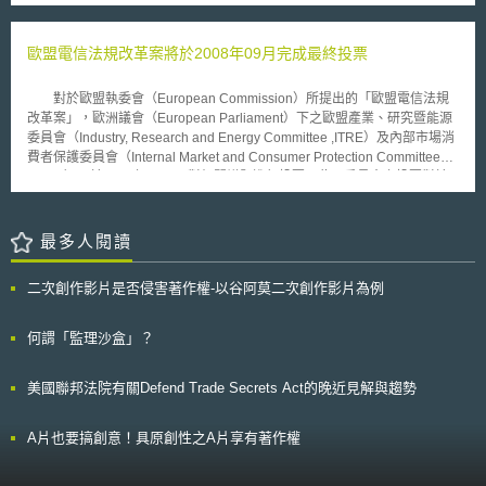
處之資料清楚顯示其於1992年間擔任負責人的公司倒閉之影響而無法成
（Security Assertion Mark-up Language, “SAML”）、網路服務認證（Web
交。 在一審判決中，雷契地方法院命雷契商業登記處將Manni先生與其
Service Trust, “WS-Trust”）以及促進資訊標準建置組織（Organization for
之前所任職公司後來進入清算程序之聯結匿名化，並應對其為損害賠償。嗣
歐盟電信法規改革案將於2008年09月完成最終投票
the Advancement of Structured Information Standards, “OASIS”）的機
後，雷契商業登記處向義大利最高法院（Corte suprema di cassazione）
制，以保障醫療資訊的安全。
提起上訴，該院則決定聲請歐盟法院的先訴裁定（preliminary uuling）程
對於歐盟執委會（European Commission）所提出的「歐盟電信法規
序。 歐盟法院的判決指出：公司登記資料的公開性質，乃基於確保公
改革案」，歐洲議會（European Parliament）下之歐盟產業、研究暨能源
司間以及與第三人間之法律安定性，特別是對於有意願入股上市公司或股份
委員會（Industry, Research and Energy Committee ,ITRE）及內部市場消
有限公司的第三人之利益。考量本案所涉法律權利之範圍，以及這些權利限
費者保護委員會（Internal Market and Consumer Protection Committee
制資料存取的時間在會員國各有所異，歐盟法院認為本案所涉之事實並不足
,IMCO）已於2008年7月9日對相關議題進行投票，此兩委員會之投票對於
以正當化系爭資料近用之限制，但其亦不排除未來有不同的可能，但須個案
該案內容之修整具有重大意義，惟須至9月3日歐洲議會完成全員的最終投
判斷。
票，屆時始揭曉此改革案內容之全貌。 由於歐洲目前具有支配力的通
訊公司仍支配主要通訊市場，市場競爭面臨瓶頸，消費者的選擇也隨之下
最多人閱讀
降；此外，各國間欠缺一致性規範，阻礙跨國經營及泛歐普及服務，業者亦
無法面對來自歐洲外的競爭勢力，因此本改革案旨在建構通訊無國界之歐洲
二次創作影片是否侵害著作權-以谷阿莫二次創作影片為例
單一市場，歐盟執委會提出建議的主要內容包括：（一）通信費率及合約透
明化，使消費者能充分選擇，縱使在一日間亦得自由轉換服務，也能在不同
地點依較便宜價格選擇通訊業者，;（二）為促進競爭，對於具市場支配力
何謂「監理沙盒」？
量之業者，得採取「功能分離」（functional separation）措施，即將網路
基礎設施與提供服務兩者分離；（三）利用新的通訊裝備來阻擋垃圾郵件及
美國聯邦法院有關Defend Trade Secrets Act的晚近見解與趨勢
電腦病毒；（四）增加對網路基礎設施的投資，擴大能利用寬頻的區域，尤
其是加強農業區域的通訊建設；（五）設置歐洲獨立的通訊管制機關，以強
化各國通訊管制機構的合作。
A片也要搞創意！具原創性之A片享有著作權