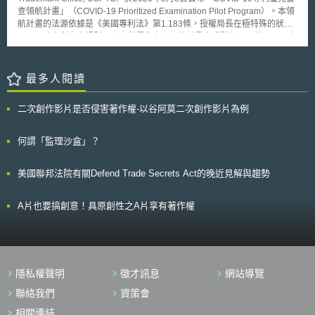
和投資保險組織（NEXI）等進行公共的金融支援。 四、全體社會邁向GX
查領航計畫」（COVID-19 Prioritized Examination Pilot Program）。本領
為協助化石燃料相關產業轉型成低碳產業，並確保在轉型過程中勞動力
航計畫的法源依據是《美國專利法》第1.183條，授權局長在極特殊的狀況
移動，將推動公正轉型，以保障國民生活，並針對中小企業一起推行GX，
下，更改專利審查規則。本專利優先審查領航計畫之重點有二：其一，原本
提供相關諮詢及排放量計算之節能診斷等措施，協助中小企業進行脫碳。
優先審查必須繳交相關的費用，本計畫針對小型或微型機構給予免費優待。
其二，優先審查以12個月內完成最終處置（Final Disposition）為目標，並
期待在6個月內完成。所謂最終處置包含：寄出核准領證通知（the mailing
最多人閱讀
of a notice of allowance）、寄出最終核駁通知（the mailing of a final
Office action）、請求延續審查（the filing of an RCE）、放棄申請
二次創作影片是否侵害著作權-以谷阿莫二次創作影片為例
（abandonment of the application）、提出上訴通知（the filing of a
Notice of Appeal）。 美國專利與商標局局長Andrei Iancu表示：「獨
立發明人與小型企業創新能力不亞於大企業，固有必要在對抗大型全球流行
何謂「監理沙盒」？
疾病給予有利的援助。為此，美國專利與商標局政策上給予小型或微型機構
優先審查的程序優待，企盼加速其所提出之新冠肺炎相關的專利審查。」本
美國聯邦法院有關Defend Trade Secrets Act的晚近見解與趨勢
計畫適用對象僅限於合於條件的小型或微型機構（Small or Micro
Entity）。按美國專利審查程序指南（Manual of Patent Examining
Procedure, MPEP）第509.02及509.04條，所謂小型機構係指個人、少於
A片也要搞創意！具原創性之A片享有著作權
500人之公司、非營利組織和大學；微型機構則是指該機構作為申請人或投
資人，其前一年年收入，少於美國家庭年收入中位數的三倍。 本專利
優先審查領航計畫的專利請求項，必須是美國食品藥品監督管理局（United
States Food and Drug Administration, FDA）批准，用以預防或治療新冠肺
炎的產品或方法，包含但不限於：試驗用新藥（Investigational New Drug,
隱私權聲明
徵才訊息
網站導覽
IND）申請、臨床試驗器材豁免（Investigational Device Exemption,
IDE）、新藥申請（New Drug Application, NDA）、生物製劑許可申請
聯絡我們
資策會
（Biologics License Application, BLA）、上市前許可（Premarket
相關連結
Approval, PMA）或緊急使用授權（Emergency Use Authorization,