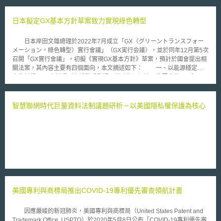
本企業進行海外經濟投資及活動熱門的發展中國家（包含新興國家以及最低
度開發國家LDC），提供積極性的人才培養支援，並以強化該國家能安定培
養智慧財產相關權利取得與執行的實施人才為目的。在法制整備較為落後的
日本擬定GX基本方針草案致力實現綠色轉型
最低度開發國家如柬埔寨，人才培養強化支援的範圍亦包含產業財產權制度
的整備。人才培養的對象以智慧財產廳的職員、取締機關的職員以及民間的
日本岸田文雄總理於2022年7月成立「GX（グリーントランスフォー
智慧財產關係業者為重點，透過提升其對於智慧財產權的能力，解決日本企
メーション，綠色轉型）實行會議」（GX実行会議），並於同年12月第5次
業為在外國取得產業財產權的權利保護需要花費大量時間、日本企業的產業
召開「GX實行會議」，初擬《實現GX基本方針》草案，預計於國會提出相
財產權在外國受到侵害的案件逐年增加等問題，以消除日本企業在外國進行
關法案，其內容主要有四個面向，本文摘述如下： 一、以能源穩定供
經濟投資及活動時的巨大妨礙。 日本專利廳亦針對研修方針下列事項提出
應為前提 由於受到烏俄戰爭影響，導致能源短缺，為因應此一現況，
建議： 1、消除發展中國家審查延遲的對應方針 於研修中透過增加案例閱
日本將透過轉換製造業之原料及燃料，推動節能、並以再生能源作為主要電
讀、資料尋找演習等的講義時間，提升尋找能力及判斷能力；並透過學習日
力來源。鑒於核電具有穩定輸出之特徵，將強化活用核電新措施，特別是將
本的IT系統、業務處理過程，提升系統面的支援能力。 2、提升發展中國家
針對核電運轉年限部分進行修正。同時導入氫、氨之元素，用於發電、運
智慧聯網時代巨量資料法制議題研析－以美國隱私權保護為核心
審查品質的方針 透過學習日本的基準、判斷手法提升審查、審判的品質；
輸、產業等領域，以提高自給率及應對可再生能源的輸出變動，有助於穩定
並透過學習日本的管理手法，提升審查品質管理能力。 3、仿冒品對策的對
供給。 二、成長型碳定價構想之執行 為了達成國際公約和強化日
應方針 透過介紹以日本及各國事例為基礎的支援，加深對於仿冒品對策的
本產業競爭力，將採取以下措施： 1.為了綠色轉型，將於2023年發行
理解；並透過增加與實施健全執法相關聯的講義時間，加深對於仿冒品對策
規模約20兆日圓之GX經濟移行債（GX経済移行債，暫稱），作為前期GX
的一般理解。 4、建構更有效果的研修方法的對應方針 透過設置課程全體的
投資之資金來源，將募集之資金優先投資於具備產業競爭力或經濟成長潛
導師制度（mentor），提升研修效果的同時，有效活用「線上」及「實體」
力、能削減排放量之企業為對象。 2.預計於2023年分階段試行碳排放
連續性的混合研修方法，並透過於實體研修中實施團體討論、在職訓練
交易，主要是由企業自行參與，根據排放量與發電效率，免費發放排放配
（OJT）、案件閱讀、模擬裁判（Mock Trial）等，提升實踐能力。 本文後
額，再逐年減少配額。並於2028年導入賦課金制度（碳稅），針對化石燃
續會持續留意日本「產業財產權人才培養協力事業」的發展，以掌握日本對
料進口業者，先課以較低的稅，再逐漸增加。 三、拓展國際戰略
於發展中國家支援的最新資訊。我國企業如未來預計於發展中國家進行經濟
美國專利與商標局推出COVID-19專利優先審查領航計畫
由於各國紛紛推出碳中和政策，日本有必要為世界的脫碳做出貢獻，故針對
投資或活動時，亦應注意該國智慧財產權之程度，以評估相關風險。 本文
全球面向，將確立環保產品的國際評估標準方法，以及評估企業溫室氣體排
同步刊登於TIPS網（https://www.tips.org.tw）
放量之削减，建構相關減排制度。而針對亞洲部分，日本作為技術開發的領
因應嚴峻的新冠肺炎，美國專利與商標局（United States Patent and
導者，則提供東南亞相關能源投資，活用國際協力銀行（JBIC）和日本出口
Trademark Office, USPTO）於2020年5月8日公布「COVID-19專利優先審