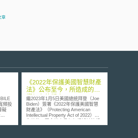
文章
《2022年保護美國智慧財產
）
法》公布至今，所造成的影
響仍有待觀察
ILE
繼2023年1月5日美國總統拜登（Joe
線寬頻投
Biden）簽署《2022年保護美國智慧
障礙
財產法》（Protecting American
r
Intellectual Property Act of 2022）並
ting
生效後，至今尚未見任何根據該法規
acles
展開行動的報告，不過各界仍相當關
3月23日
注該法案的動向，因為其與過往的經
行動
濟制裁措施有著顯著的差異。 《2022