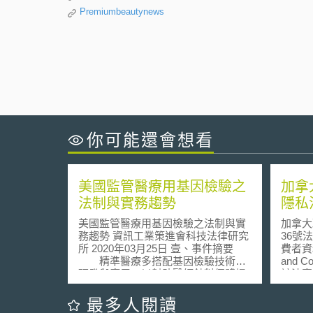
Premiumbeautynews
你可能還會想看
美國監管醫療用基因檢驗之
加拿
法制與實務趨勢
隱私
美國監管醫療用基因檢驗之法制與實
加拿大
務趨勢 資訊工業策進會科技法律研究
36號
所 2020年03月25日 壹、事件摘要
費者資料法
精準醫療多搭配基因檢驗技術的
and C
研發與應用，以幫助醫師針對個體提
該法案
供精確的診斷及治療服務。以美國現
資料保
況而言，許多新的醫學檢驗技術在各
Informa
最多人閱讀
實驗室中研發，且迅速發展至臨床應
Docu