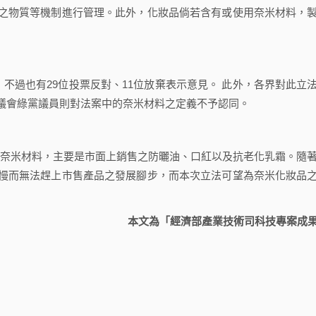
之物質等機制進行管理。此外，化妝品倘若含有或使用奈米材料，
過也有29位投票反對、11位放棄表示意見。 此外，各界對此立
議會綠黨議員則對法案中的奈米材料之定義不予認同。
奈米材料，主要是市面上銷售之防曬油、口紅以及抗老化乳霜。隨
慢而無法趕上市售產品之發展腳步，而本次立法可望為奈米化妝品
本文為「經濟部產業技術司科技專案成