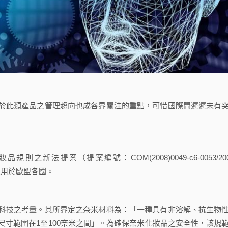
此類產品之管理趨向也成各界關注的重點，可惜國際間遲遲未有
之新法提案（提案編號：COM(2008)0049-c6-0053/200
接適用於歐盟各國。
技之考量。其所界定之奈米材料為：「一種具有非溶解、抗生物
寸範圍在1至100奈米之間」。為確保奈米化妝品之安全性，該規