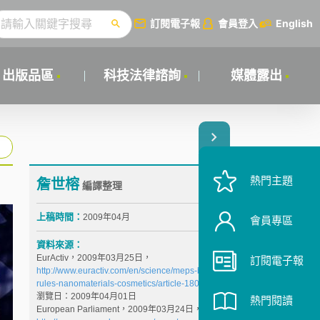
訂閱電子報
會員登入
English
出版品區
科技法律諮詢
媒體露出
熱門主題
詹世榕
編譯整理
上稿時間：
2009年04月
會員專區
資料來源：
EurActiv，2009年03月25日，
訂閱電子報
http://www.euractiv.com/en/science/meps-back-new-
rules-nanomaterials-cosmetics/article-180605
，最後
瀏覽日：2009年04月01日
熱門閱讀
European Parliament，2009年03月24日，