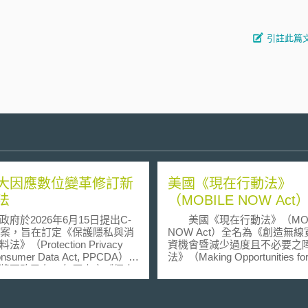
引註此篇
大因應數位變革修訂新
美國《現在行動法》
法
（MOBILE NOW Act
政府於2026年6月15日提出C-
美國《現在行動法》（MOB
法案，旨在訂定《保護隱私與消
NOW Act）全名為《創造無
》（Protection Privacy
資機會暨減少過度且不必要之
onsumer Data Act, PPCDA）。
法》（Making Opportunities fo
將更改已有25年歷史之《個人
Broadband Investment and Limi
護與電子文件法》（Personal
Excessive and Needless Obst
tion Protection and Electronic
to Wireless Act），於2018年
ments Act，下稱電子文件
由美國總統簽署生效。《現在