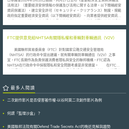
日本國會2024年5月10日通過、同月17日公布《重要經濟安全資訊保護及
國協力計畫（Coordinated Plan）之建議。
活用法》（重要経済安保情報の保護及び活用に関する法律，以下簡稱經安
資訊保護法），建立安全許可（セキュリティ・クリアランス）制度，規範
政府指定重要經濟安全資訊（以下簡稱經安資訊）、向業者提供經安資訊之
方式，以及可近用經安資訊之人員資格等事項，以保護與重要經濟基礎設施
有關，外流可能影響國家及國民安全之重要資訊，並同時促進此類資訊之利
用。 根據經安資訊保護法規定，行政機關首長得指定機關業務相關之重要
資訊，如與關鍵基礎設施、關鍵原物料相關，外洩可能影響經濟安全之資訊
FTC提供意見給NHTSA有關隱私權和車輛對車輛通訊（V2V）
為經安資訊。並得於下列情形，向其他行政機關、立法機關及司法機關、特
定民間業者提供經安資訊： 1.其他行政機關：有利用經安資訊之必要時。 2.
美國聯邦貿易委員會（FTC）針對國家公路交通安全管理局
立法機關及司法機關：提供資訊對經濟安全不會有顯著影響時。 3.特定民間
（NHTSA）的行政命令提出建議，就有關車輛到車輛通信（V2V）之事
業者：為促進有助於經濟安全保障之行為，必要時得依契約向符合保安基準
宜，FTC長期作為負責保護消費者隱私與安全的聯邦機構，FTC認為
之業者提供經安資訊。 此外，經安資訊保護法進一步規定近用、處理經安
NHTSA在行政命令中採取隱私和安全問題考慮是非常適當。 在FTC的
資訊者，須通過適格性評價（適性評価），評價重點包括當事人犯罪紀錄、
建議評論指出，FTC針對物聯網的的資訊安全疑慮，同樣也會適用在消費者
藥物濫用紀錄、有無精神疾病、有無酗酒、信用狀況等。由於上述內容涉及
的車輛收集的隱私和安全問題。FTC認為NHTSA的協商支持作法，基於流
當事人隱私，故行政機關進行適格性評價前，須取得當事人同意。
程的可解決隱私和安全隱患，其中包括隱私風險評估。該評論還讚揚
NHTSA設計一個V2V系統來限制收集和存儲僅是供應其預期的安全目標的
最多人閱讀
數據。 美國每年都會有上千人意外死於汽車意外事故，NHTSA研究指
出，汽車相撞的原因多數情況下在於資訊的不透明，如果汽車之間可以「相
二次創作影片是否侵害著作權-以谷阿莫二次創作影片為例
互溝通」，讓駕駛彼此知悉對方的情況，就能減少碰撞事故。 「V2V」
係指vehicle-to-vehicle，是規劃建立於汽車之間的通信網路。在這個網路
中，汽車之間能夠互相傳送數據，告訴對方自己的狀態和行為，也了解其他
何謂「監理沙盒」？
車輛的狀態和行為。但是目前V2V各家發展的標準不一，因此假設福特的車
如果不能跟其他廠商的汽車溝通，技術再好也沒用。 也因此，NHTSA
美國聯邦法院有關Defend Trade Secrets Act的晚近見解與趨勢
在官網上公告規則，宣布將制定「V2V」通信技術標準的法規。也就是說，