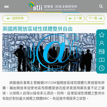
返回列表
上一篇
下一篇
英國將開放區域性媒體整併自由
英國通訊事業主管機關OFCOM擬開放區域性媒體化業經營和併
購，藉由開放來促使地區性媒體度過在經濟衰退時廣告量不足之窘
境，以保障人民得以接收多元資訊。同時，促使區域性媒體之整併亦
有助於對抗最大規模之媒體BBC，有促進市場競爭之狀態。