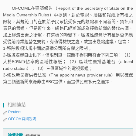
OFCOME在建議報告（Report of the Secretary of State on the
Media Ownership Rules）中提到，對於電視、廣播和報紙所有權之
限制，其規範目的在於給予民眾接受多元的觀點和不同新聞、資訊和
意見的管道。但是近年來，網路已經漸漸成為接收新聞的替代來源，
加上經濟因素之衝擊，在這樣的轉變下，區域性媒體所有權是否仍應
受從前跨業經營之規範，有值得檢視之處，故提出幾點建議，包含：
1-移除數項法規中關於廣播公司所有權之限制；
2-區域媒體自由化下，僅限制單一媒體不得同時符合下列三項：（1）
大於50%市佔率的區域性報紙；（2）區域性廣播基地台（a local
radio station）；（3）三個區域性的電視頻道；
3-修改新聞提供者法案（The appoint news provider rule）用以確保
第三頻道新聞來源非由BBC提供，而提供民眾多元之選擇。
相關連結
Reuters
OFCOM官網說明