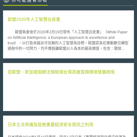
歐盟2020年人工智慧白皮書
歐盟執委會於2020年2月19日發布「人工智慧白皮書」（White Paper
on Artificial Intelligence: a European approach to excellence and
trust），以打造卓越且可信賴的人工智慧為目標。歐盟認為在推動數位轉型
過程中的一切努力，均不應脫離歐盟以人為本的最高價值，包含：開放
（open）、公平（fair）、多元（diverse）、民主（democratic）與信任
（confident），因此在人工智慧的發展上，除了追求技術的持續精進與卓越
外，打造可信賴的人工智慧亦是歐盟所重視的價值。 歐盟執委會於人
工智慧白皮書中分別就如何追求「卓越」與「可信賴」兩大目標，提出具體
從歐盟、新加坡固網法規檢視台灣高速寬頻環境發展困境
的措施與建議。在促進人工智慧卓越方面，執委會建議的措施包含：建立人
工智慧與機器人領域的公私協力；強化人工智慧研究中心的發展與聯繫；每
個成員國內應至少有一個以人工智慧為主題的數位創新中心；歐盟執委會與
歐洲投資基金（European Investment Fund）將率先在2020年第1季為人工
智慧開發與使用提供1億歐元融資；運用人工智慧提高政府採購流程效率；
支持政府採購人工智慧系統等。上述各項措施將與歐盟「展望歐洲」
（Horizon Europe）科研計畫密切結合。 而在建立對人工智慧的信賴
方面，執委會建議的措施則包含：建立有效控制人工智慧創新風險但不箝制
創新的法規；具高風險的人工智慧系統應透明化、可追溯且可控制；政府對
日本立法保護及促進重要經濟安全資訊之利用
人工智慧系統的監管程度應不低於對醫美產品、汽車或玩具；應確保所使用
的資料不帶有偏見；廣泛探討遠端生物辨識技術的合理運用等。歐盟執委會
將持續徵集對人工智慧白皮書的公眾意見，並據以在2020年底前提出成員