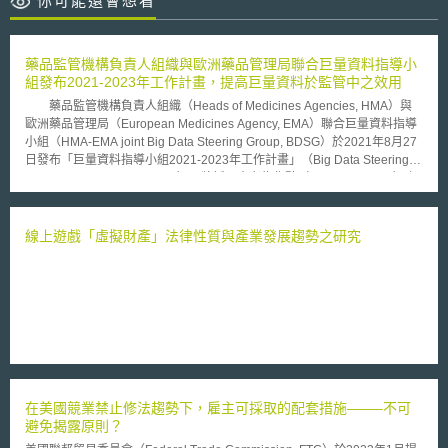
你可能還會想看
藥品監管機構負責人組織與歐洲藥品管理局聯合巨量資料指導小
組發布2021-2023年工作計畫，提高巨量資料於監管中之效用
藥品監管機構負責人組織（Heads of Medicines Agencies, HMA）與
歐洲藥品管理局（European Medicines Agency, EMA）聯合巨量資料指導
小組（HMA-EMA joint Big Data Steering Group, BDSG）於2021年8月27
日發布「巨量資料指導小組2021-2023年工作計畫」（Big Data Steering
Group Workplan 2021-2023），將採以患者為焦點（patient-focused）之
方法，將巨量資料整合至公衛、藥物開發與監管方法中，以提高巨量資料於
監管中之效用。指導小組將利用「資料分析和真實世界訊問網路」（Data
Analysis and Real World Interrogation Network, DARWIN EU）作為將真
線上遊戲「虛擬財產」法律性質與產業發展趨勢之研究
實世界資料整合至監管工作之關鍵手段； DARWIN EU諮詢委員會
（Advisory Board）已於2021年建立，DARWIN EU協調中心
（Coordination Centre）亦將於2022年初開始運作。 為確保資料品質
與代表性，未來工作計畫將與「邁向歐洲健康資料空間–TEHDAS」
（Towards A European Health Data Space – TEHDAS）合作，關注資料
品質之技術與科學層面，並將於2022年提出第一版「歐洲監管網路資料品
質框架」（data quality framework for the EU Regulatory Network）、
「真實世界資料來源選擇標準」（criteria for the selection of RWD
sources）、「詮釋資料優良規範指引」（metadata good practice
在美國競業禁止修法趨勢下，雇主可採取的配套措施——–不可
guide）、「歐盟真實世界資料公用目錄」（public catalogue of European
避免揭露原則？
RWD）等規範。 此外，工作計畫將於2021年底舉辦「學習計劃」