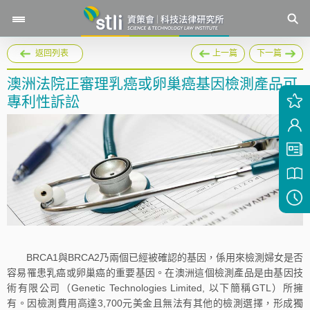
返回列表
上一篇
下一篇
澳洲法院正審理乳癌或卵巢癌基因檢測產品可
專利性訴訟
BRCA1與BRCA2乃兩個已經被確認的基因，係用來檢測婦女是否
容易罹患乳癌或卵巢癌的重要基因。在澳洲這個檢測產品是由基因技
術有限公司（Genetic Technologies Limited, 以下簡稱GTL）所擁
有。因檢測費用高達3,700元美金且無法有其他的檢測選擇，形成獨