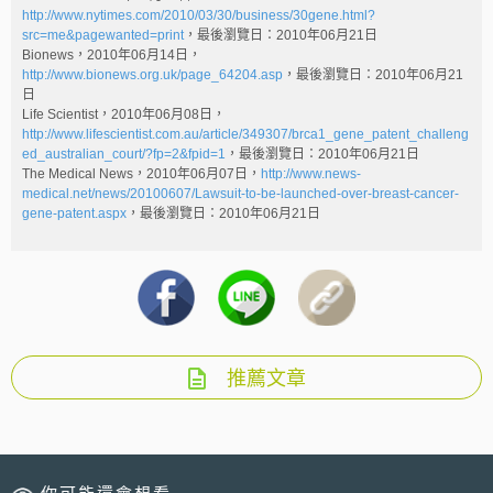
http://www.nytimes.com/2010/03/30/business/30gene.html?
src=me&pagewanted=print
，最後瀏覽日：2010年06月21日
Bionews，2010年06月14日，
http://www.bionews.org.uk/page_64204.asp
，最後瀏覽日：2010年06月21
日
Life Scientist，2010年06月08日，
http://www.lifescientist.com.au/article/349307/brca1_gene_patent_challeng
ed_australian_court/?fp=2&fpid=1
，最後瀏覽日：2010年06月21日
The Medical News，2010年06月07日，
http://www.news-
medical.net/news/20100607/Lawsuit-to-be-launched-over-breast-cancer-
gene-patent.aspx
，最後瀏覽日：2010年06月21日
推薦文章