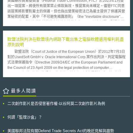
（learnings initiative）研討會，討論包括EMA人用藥品委員會
美國聯邦貿易委員會（Federal Trade Commission, FTC）於2023年1月提
（Committee for Medicinal Products for Human Use, CHMP）對於真實世
出一項提案，將使所有競業禁止條款無效，惟提案尚未確定。儘管FTC同意
界證據於藥品上市許可申請（Marketing Authorization Application,
該提案將影響對雇主的保護，但也指出營業秘密法已為雇主提供了保護其營
MAA）、適應症擴張（extensions of indications）之審查，以及過去真實
業秘密的配套，其中「不可避免揭露原則」（the “inevitable disclosure”
世界資料分析試點於委員會之決策等議題，以利後續指引之修正。 最
doctrine）或許將成為競業禁止協議之替代方案。 不可避免揭露原則是指當
後，工作計畫預計於2021年底完成「健康照護資料二次使用之資料保護問
公司認為前僱員於新公司任職，將不可避免地使用前公司之營業秘密時，可
與答文件」（question and answer document on data protection in the
向法院聲請禁止前僱員至新公司任職。法院通常會考慮下列三個因素，以決
context of secondary use of healthcare data），以指導利益相關者與促進
定是否基於不當使用營業秘密之「威脅」而授予禁制令救濟，包括： 1.前後
歐盟法院判決在歐盟境內網路下載出售之電腦軟體適用權利耗盡
公共衛生研究，並發布由歐盟監管網路（EU Regulatory Network）同意之
雇主是否為提供相同或非常相似服務的直接競爭對手； 2.前僱員的新職位是
原則說明
對於藥品監管（包括巨量資料）之資料標準化戰略。
否與原職位雷同，以至於無法合理地期待該僱員在不利用其前雇主之營業秘
歐盟法院（Court of Justice of the European Union）於2012年7月3日
密的情況下，能履行其新的工作職責； 3.所涉及的營業秘密對於前後雇主是
對於UsedSoft GmbH v. Oracle International Corp.案作出判決，判定電腦程
否都具有相當之價值。 雖然部份州法院指出根據其州法，得適用不可避免
式法律保護指令（Directive 2009/24/EC of the European Parliament and
揭露原則，但各界對於雇主能否向聯邦法院根據《保護營業秘密法》
the Council of 23 April 2009 on the legal protection of computer
（Defend Trade Secrets Act, DTSA）援引該原則仍未達成共識。儘管如
programs）第1條第2款規定，指令適用於任何形式的電腦程式，第4條第2
此，部份聯邦法院強調雇主須明確說明前僱員為何將不可避免地使用或揭露
款進一步說明，指令對於電腦程式的保護不區分實體載具（例如CD或
其營業秘密，僅證明前僱員在工作期間獲得機密資訊，並隨後於競爭公司擔
DVD）或網路下載，均有權利耗用原則（exhaustion right）或稱第一次銷
任類似職位，不足以證明前僱員將不可避免地使用前公司之營業秘密。 綜
售原則（first sale doctrine）的適用。授權人的權利在第一次出售軟體並換
最多人閱讀
上所述，不可避免揭露原則可以防止前僱員不當使用其營業秘密的威脅，但
以價金時即耗盡，權利轉移至被授權人。因此，在歐盟境內網路下載購買無
由於聯邦法院對於能否援引該原則的標準仍不明確，僅指出不可避免揭露原
限期專屬授權的數位軟體之被授權人，可將所有的軟體再出售，而在歐盟境
則將使雇主面臨較高的舉證要求，故其是否能成為競業禁止協議的替代方
二次創作影片是否侵害著作權-以谷阿莫二次創作影片為例
內不受授權條款中「權利不可移轉」等文字的限制。不過，被授權人再出售
案，仍有待觀察。 本文同步刊登於TIPS網站（https://www.tips.org.tw）。
軟體時必須不可再使用該軟體，歐盟法院允許軟體提供商利用類似產品金鑰
（product keys）的保護技術管理其權利。
何謂「監理沙盒」？
美國聯邦法院有關Defend Trade Secrets Act的晚近見解與趨勢