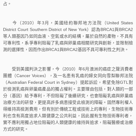
占。
今（2010）年3月，美國紐約聯邦地方法院（United States
District Court Southern District of New York）認為BRCA1與BRCA2
等人類基因乃如同血液、空氣或水的結構，屬於自然的產物，不具有
可專利性，系爭專利阻礙了乳癌與卵巢癌相關研究與創新，並限制檢
測的選擇性，因而作出BRCA1與BRCA2基因不具可專利性之判決。
受到美國判決之影響，今（2010）年6月澳洲的癌症之聲消費者
團體（Cancer Voices），及一名患有乳癌的婦女同向雪梨聯邦法院
（Australian Federal Court in Sydney）提起訴訟，希望免除GTL對
於檢測乳癌與卵巢癌產品的獨占權利。主要理由包括，對人類的一部
分（基因）給予專利，不但阻礙了後續研究，也會阻礙乳癌與卵巢癌
治療方法的研發，更提高許多病患接受此檢測的障礙。固然專利權人
得維持高檢測費用，但有別於傳統工程或技術上的專利，生物技術專
利也含有高度追求人類健康之公共利益，因此握有生物技術專利者，
實不應利用獨占地位阻礙的人類健康的維持與追求，阻礙醫療或治療
方式的研究。