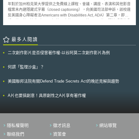
寬頻普及義務(Universal Service Commitment for Broadband)，目前英國
年對於加州柏克萊大學提供之免費線上課程、會議、講座、表演和其他影音
超過2Mbit/s的寬頻覆蓋率已達97%，超過10Mbit/s的寬頻覆蓋率則達到
檔案未內建隱藏式字幕（closed captioning），向美國司法部申訴，該校違
85%。在高速寬頻方面，目前已達75%覆蓋率，家戶可接取寬頻速度至少有
反美國身心障礙者法Americans with Disabilities Act, ADA）第二章，即收
30Mbit/s。英國政府希望能在2017年使95%可達接取24Mbit/s以上之寬頻。
編至美國統一法典（U.S.C.）第42章第12131至第12134條，關於「提供公
在行動網路覆蓋率部分，目前英國政府投注一億五仟萬英鎊在新的基礎
共服務的實體（entity）應將其服務平等地提供他人近用」相關規定，包括
建設上，希望將行動網路覆蓋率普及於未有服務的家戶，並配合其他政策增
州行政機構、法院、立法機關、城市、郡、學校、社區大學等實體，須確保
加覆蓋率，例如以漫遊、靜態基礎設施共享或MVNO業者來完成。
身心障礙者獲得平等機會使用州和地方政府的服務或參與其活動。 美
最多人閱讀
二、新科技廣泛運用於市場：目前，手機營運商積極推展4G服務，希望終
國司法部歷經八年調查後，最終與加州柏克萊大學達成行政協議（consent
端用戶能達98%之覆蓋率。但在推行之際，尚需要政府的補助，以及法規政
decree），要求加州柏克萊大學應定期回報無障礙網站建置進度、回應公眾
策的調整。 三、檢視未來基礎建設的發展：為促進不同科技產業的發
二次創作影片是否侵害著作權-以谷阿莫二次創作影片為例
無障礙網站需求、內部員工相關教育訓練、定期請第三方稽核單位測試學校
展，對固網與行動寬頻速度不斷地進行改善仍為現階段重要的推行項目。因
各平臺的無障礙網站是否達「全球資訊網協會」（World Wide Web
此，應定期依據市場的供需，持續進行政策上的調整。 此外，報告指
Consortium, W3C）發布的「無障礙網站指南」2.0版（Web Content
何謂「監理沙盒」？
出，將來在前述三項主要政策推行目標上，除了考量基礎建設應達成的網路
Accessibility Guidelines, WCAG 2.0）AA等級技術標準。自該協議生效日
速度以外，符合民眾需求的品質經驗等因素亦應一併在政策施行之時納入考
起，加州柏克萊大學以下相關網路平臺上之影音檔案，均需內建隱藏式字
量。Ofcom提出之報告重點在於能提供目前英國通訊基礎建設政策推行時之
美國聯邦法院有關Defend Trade Secrets Act的晚近見解與趨勢
幕： 一、大學官網（http://www.berkeley.edu）及公眾可瀏覽且由加州
參考指標，此在後續我國的通訊基礎建設方面，亦能做為參酌，以因應物聯
柏克萊大學管理的任何相關子網域； 二、大規模線上公開課程
網或其他新興科技的迅速發展。
（MOOC）平臺「UC BerkeleyX」； 三、由第三方平臺（如Apple
A片也要搞創意！具原創性之A片享有著作權
Podcasts或Spotify）託管，加州柏克萊大學管理的所有podcast頻道或帳
戶； 四、由第三方平臺（如YouTube）託管，加州柏克萊大學管理的
所有影音頻道或帳戶。 從行政協議之協調方向及結果來看，加州柏克
萊大學除實體環境外，和該環境具聯繫關係之網站也需要符合ADA無障礙網
站規定，使得多元族群均有平等接觸社會服務和活動的機會。在數位經濟時
隱私權聲明
徵才訊息
網站導覽
代，各式網路活動活絡之今日，網路等線上虛擬環境與實體公共設施的無障
礙同等重要；線上與線下之人權皆須獲得同等保障，亦係數位人權之真諦。
聯絡我們
資策會