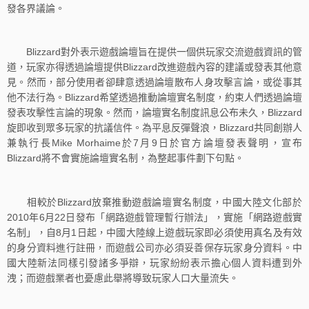
發各界議論。
Blizzard對外表示遊戲論壇旨在提供一個供玩家交流遊戲資訊的管
道，玩家亦得透過論壇提供Blizzard改進遊戲內容的建議或發表其他意
見。然而，部分使用者卻肆意透過論壇散布人身攻擊言論，或從事其
他不法行為。Blizzard希望透過推動論壇實名制度，約束人們透過論壇
發表攻擊性言論的現象。然而，論壇實名制度訊息公布未久，Blizzard
旋即收到眾多玩家的抗議信件。為平息反彈聲浪，Blizzard共同創辦人
兼執行長Mike Morhaime於7月9日於官方論壇發表聲明，宣布
Blizzard將不會實施論壇實名制，為整起事件劃下句點。
相較於Blizzard放棄推動遊戲論壇實名制度，中國大陸文化部於
2010年6月22日發布「網路遊戲管理暫行辦法」，實施「網路遊戲實
名制」，自8月1日起，中國大陸線上遊戲玩家即必須使用真名及有效
的身分資料進行註冊，而遊戲公司亦必須妥善保存玩家身分資料。中
國大陸新法同樣引發諸多爭辯，玩家紛紛表示擔心個人資料遭到外
洩；而遊戲業者也憂慮此舉將導致玩家人口大量流失。