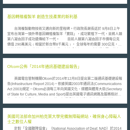
報告重點分析轉型金融三大領域，並說明各產業投資方向即可量化的減碳目
標，重點如下： （1）重工業：鋼鐵及水泥業合計約占全球能源燃燒與製程
排放之14%，主流投資仍集中於傳統高碳排製程，導入轉型金融，除可支援
基因轉殖複製羊 創造生技產業的新利基
中短期減碳措施外，亦能鼓勵企業於設施設計階段預留導入低碳技術之條件
（即具「可改造性」，retrofit-ready），避免產生「高碳資產鎖定」與「無
台灣複製動物技術又邁向新的里程碑。行政院長謝長廷於 9月8日上午
法回收之投資風險」。IEA建議，應結合國家層級減碳指標與產業路徑，將
宣布台灣第一頭外帶基因轉殖複製羊「寶鈺」，成功繁殖下一代，並將人類
轉型金融納入減碳政策框架，並鼓勵金融機構明確區分綠色金融與轉型金融
第八凝血因子成功遺傳給下一代。 目前人類第八凝血因子市價每公克
投資組合。 （2）關鍵原物料：原料開採與冶煉雖屬能源轉型必要條件，但
價值 290萬美元﹙相當於新台幣8千萬元﹚， 全球每年約需要 300公克，預
亦產生排放量高、高耗水量、土地劣化與生物多樣性流失、及社會與治理風
計將創造8億至9億美元價值的市場，由於「寶鈺」母子成為凝血因子供應
險。轉型金融則可支持低排放技術、改善ESG表現，並促進高影響力投資。
源，其產值及身價自然十分驚人。雖然距離商品化階段仍有一段距離，但此
IEA建議，應建立礦業轉型金融標準與績效指標；政府與多邊開發銀行應提
項技術於世界已屬領先。 「寶鈺」順利產下後代將創下我國體細胞製
供保證或融資機制；加強資料透明與監測機制；統籌國際供應鏈治理與稅收
動物正常繁殖後代之首例，以及開創基因轉殖羊之下一代傳承母羊外源基因
Ofcom公佈「2014年通訊基礎建設報告」
誘因。 （3）天然氣：IEA強調，轉型金融可協助天然氣產業減排改造，並
人類第八凝血因子之生物科技的突破，未來運用複製與基因轉殖科技，利用
推動替代性低碳氣體基礎建設發展，但不得成為長期依賴化石燃料之藉口，
家畜泌乳系統作為生物反應器以生產醫藥蛋白，將可成為台灣生技產業之利
因此應用優先順序應為甲烷減量、液化天然氣減排、低排放氣體基礎設施、
英國電信管制機關Ofcom於2014年12月8日提出第二版通訊基礎建設報
基點。
電力系統調節角色。且必須符合透明性、時限性及一致性等條件。其目的在
告(Infrastructure Report 2014)。依據英國2003年通訊法(Communications
於支援能源轉型初期之電力穩定與彈性，並為未來低碳氣體基礎設施鋪路。
Act 2003)規定，Ofcom必須每三年向英國文化、媒體與體育大臣(Secretary
轉型金融強調企業與金融機構的實質合作，當前挑戰在於擴大資金流與明確
of State for Culture, Media and Sport)提出英國電子通訊網路及服務檢討報
界定「轉型」特質。IEA建議，推動轉型金融須兼顧新興市場與中小企業參
告，此次報告是在2011年11月第一版通訊基礎建設報告之後，對於英國現
與，並強化產業別績效指標、改造潛力設計及定期審查。此外，轉型金融應
有政策施行情況再進行檢討，重點在於檢視目前整體基礎設施建設情形，內
提升為全球減碳融資之第二支柱，藉此面對難以減排之領域，並確保投資帶
容大致可區分為：1. 網路及服務的覆蓋率、成效以及範圍、2. 頻譜使用、3.
來實質減碳與能源安全等效益。
基礎設施共享、4. 安全性與彈性。 在未來整體的規劃上，報告指出以
美國司法部命加州柏克萊大學完備無障礙網站，確保身心障礙人
下三項是未來決策者可能會面臨的挑戰，在政策推行與改善時應該一併考
士之數位人權
量。 一、寬頻普及服務義務：在固網寬頻部分，2009年英國政府推行
針對「全國聽障協會」（National Association of Deaf, NAD）於2014