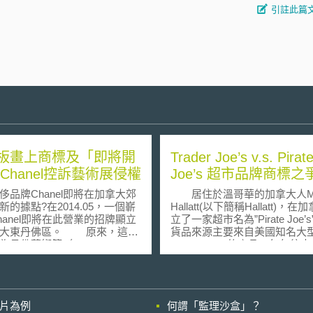
引註此篇
板畫上商標及「即將開
Trader Joe’s v.s. Pirat
 Chanel控訴藝術展侵權
Joe’s 超市品牌商標之
牌Chanel即將在加拿大郊
居住於溫哥華的加拿大人Mic
新的據點?在2014.05，一個嶄
Hallatt(以下簡稱Hallatt)，
hanel即將在此營業的招牌顯立
立了一家超市名為”Pirate Joe’
拿大東丹佛區。 原來，這是
貨品來源主要來自美國知名大
丹佛藝術節（Art of the
Trader Joe’s的產品，每年往
orth）即將於2014.05.11展開，在
加拿大平均花費近35萬美元購
舉辦、超過20個展覽作品的大
Trader Joe’s的產品，包含有
的公眾藝術活動。藝術節總監
巧克力餅乾、裹著牛奶巧克力
d Raza表示，這個展品由藝術家
片等熱門產品。 自稱為Trader
影片為例
何謂「監理沙盒」？
ood Popal負責構思，期望能藉
Joe’s的最忠實客戶Hallatt，