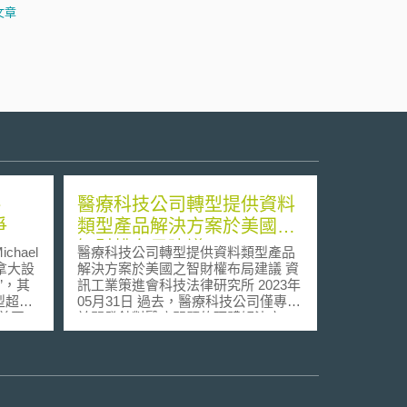
文章
e
醫療科技公司轉型提供資料
爭
類型產品解決方案於美國之
智財權布局建議
hael
醫療科技公司轉型提供資料類型產品
在加拿大設
解決方案於美國之智財權布局建議 資
s”，其
訊工業策進會科技法律研究所 2023年
型超商
05月31日 過去，醫療科技公司僅專注
來美國、
於開發針對醫療問題的硬體解決方
買
案，近年這些企業則致力於轉型開發
機沾醬、
收集及利用大量病人、資料提供者資
的洋芋
料之產品，而轉變成資料平台公司，
而更可以全面了解病人及客戶生活習
卻於今年
慣及健康狀況。 其中許多解決方案均