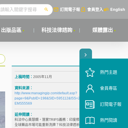
訂閱電子報
會員登入
English
出版品區
科技法律諮詢
媒體露出
熱門主題
上稿時間：
2005年11月
資料來源：
會員專區
http://www.managingip.com/default.asp?
page=9&PubID=198&SID=595112&ISS=20855&LS=
EMS55569
訂閱電子報
延伸閱讀：
科法中心黃慧嫺，落實TRIPS義務：印度修正專利法－
熱門閱讀
全球藥品市場可能重新洗牌？科技法律透析，