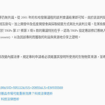
等仍無共識。從
2001
年的杜哈發展議程的談判會議結果即可知，由於該談判
相互掛勾，加上開發中及低度開發會員採取結盟方式來壯大談判立場，在某些
對於
TRIPs
第
27
條第
3
項
b
款的審議特別在乎，認為
TRIPs
協定應該修訂應納
 consent)
，以及因該專利而獲取的利益與來源地分享之證明。
須改變內國法律，規定專利申請者必須揭露其發明所使用的生物物質來源，並
ID=198&SID=595112&ISS=20855&LS=EMS55569
全球藥品市場可能重新洗牌？科技法律透析
，科技法律透析