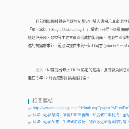
目前國際間針對是否應強制規定申請人應揭示其來源地
「單一承諾（
Single Undertaking
）」模式且可從不同議題間
議題與美國、歐盟等主要會員國形成抗衡局面。
開發中國家
述的揭露需求外，還必須提供事先告知且同意
(prior informed
因此，印度提出修正
TRIPs
協定的建議，強制會員國必
能在今年
12
月香港部長會議裡討論。
相關連結
http://www.managingip.com/default.asp?page=9&Pub
科法中心黃慧嫺，落實TRIPS義務：印度修正專利法－
科法中心鄭師安，生技研發涉及生物資源之新近國際討論