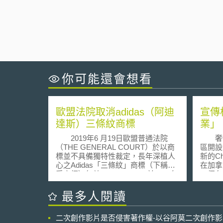
你可能還會想看
歐盟法院取消adidas（阿迪
宣傳
達斯）三條紋商標
業」
2019年6 月19日歐盟普通法院
奢侈品
（THE GENERAL COURT）於以商
區開設
標並不具備獨特性裁定，長年深植人
新的C
心之Adidas「三條紋」商標（下稱系
在加
爭商標）無效。 Adidas於2013年
一個名為
底，將系爭商標向歐盟智慧財產局提
Danf
交「圖形商標」（figurative mark）之
東丹佛
最多人閱讀
註冊申請，並登記商標用途為服裝、
型免費
鞋類、帽子。而於隔年比利時鞋類公
Asa
二次創作影片是否侵害著作權-以谷阿莫二次創作
司Shoe Branding Europe BVBA依相
Mahm