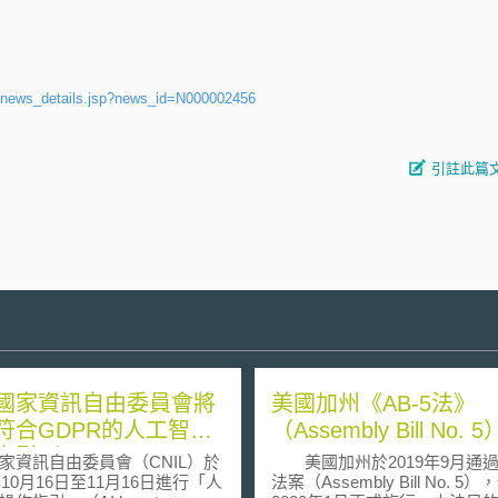
/news_details.jsp?news_id=N000002456
引註此篇
國家資訊自由委員會將
美國加州《AB-5法》
符合GDPR的人工智慧
（Assembly Bill No. 5
引（AI how-to
家資訊自由委員會（CNIL）於
美國加州於2019年9月通過A
ts）
年10月16日至11月16日進行「人
法案（Assembly Bill No. 5