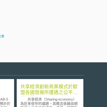
文章
共享經濟創新商業模式於歐
）
盟各國發展所遭遇之公平競
爭議題
B-5
共享經濟（Sharing-economy）
），預計於
為近來很夯的議題，其概念係藉由網