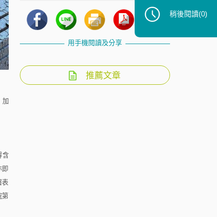
稍後閱讀
(0)
用手機閱讀及分享
推薦文章
，加
得含
亦即
署表
院第