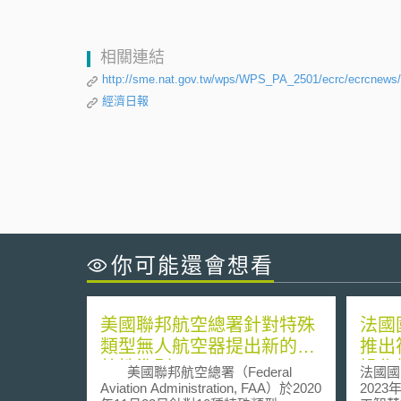
相關連結
http://sme.nat.gov.tw/wps/WPS_PA_2501/ecrc/ecrcnews
經濟日報
你可能還會想看
美國聯邦航空總署針對特殊
法國
類型無人航空器提出新的適
推出
航性準則
操作指
美國聯邦航空總署（Federal
法國國
shee
Aviation Administration, FAA）於2020
2023