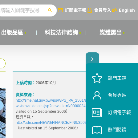
訂閱電子報
會員登入
English
出版品區
科技法律諮詢
媒體露出
熱門主題
上稿時間：
2006年10月
資料來源：
會員專區
http://sme.nat.gov.tw/wps/WPS_PA_2501/ecrc/ecrcne
ws/news_details.jsp?news_id=N000002456
（last
visited on 15 September 2006）
訂閱電子報
經濟日報，
http://udn.com/NEWS/FINANCE/FIN9/3503446.shtml
（last visited on 15 September 2006）
熱門閱讀