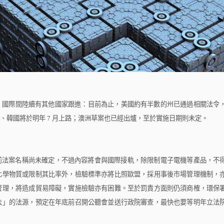
，國際間陸續有其他國家跟進：目前為止，美國約有半數的州已通過相關法令
、韓國將於明年
7
月上路；澳洲草案也已經出爐，至於實施日期則未定。
前法案名稱尚未確定，不過內容將會與國際接軌，除限制電子電機等產品，不
化學物質或限制其比率外，檢驗標準亦將比照歐盟，採用事後市場管理機制，
管理，將造成貿易障礙，實施檢驗亦有困難。至於罰責方面則仍須商榷，環保
法」的法源，預定在年底前召開公聽會並送行政院審查，最快也要等明年立法