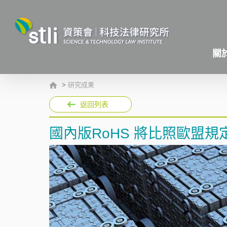
關
>
研究成果
返回列表
國內版RoHS 將比照歐盟規