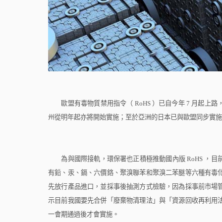
歐盟有毒物質禁用指令（
RoHS
）已自今年
7
月起上路
州從明年起亦將開始實施；至於亞洲的日本已與歐盟同步實施
為與國際接軌，環保署也正積極推動國內版
RoHS
，目
有鉛、汞、鎘、六價鉻、聚溴聯苯和聚溴二苯醚等六種有毒
先放行產品進口，並採事後抽測方式檢驗，因為採事前市場
示目前我國要先合併「廢棄物清理法」與「資源回收再利用
一會期通過後才會實施。