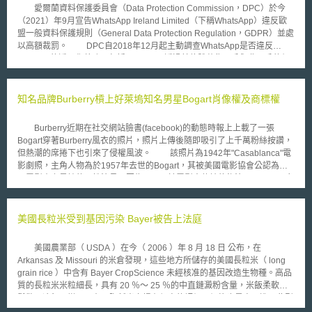
愛爾蘭資料保護委員會（Data Protection Commission，DPC）於今
（2021）年9月宣告WhatsApp Ireland Limited（下稱WhatsApp）違反歐
盟一般資料保護規則（General Data Protection Regulation，GDPR）並處
以高額裁罰。 DPC自2018年12月起主動調查WhatsApp是否違反
GDPR下的透明化義務，包括WhatsApp透過其軟體蒐集用戶與非用戶的個
人資料時，是否有依GDPR第12條至第14條提供包括個資處理目的、法律
依據等相關資訊，以及該資訊有無符合透明化原則等，其中又以WhatsApp
是否提供「如何與其他關係企業（如Facebook）分享個資」之相關資訊為
知名品牌Burberry槓上好萊塢知名男星Bogart肖像權及商標權
調查重點。 歷經長時間的調查，DPC作為本案領導監管機關（lead
supervisory authority），於2020年12月依GDPR第60條提交裁決草案予其
Burberry近期在社交網站臉書(facebook)的動態時報上上載了一張
他相關監管機關（supervisory authorities concerned）審議。惟DPC與其
Bogart穿著Burberry風衣的照片，照片上傳後隨即吸引了上千萬粉絲按讚，
他相關監管機關就該裁決草案無法達成共識，DPC復於今年6月依GDPR第
但熱潮的席捲下也引來了侵權風波。 該照片為1942年"Casablanca"電
65條啟動爭議解決程序，而歐洲資料委員會（European Data Protection
影劇照，主角人物為於1957年去世的Bogart，其被美國電影協會公認為美
Board）在同年7月對裁決草案中的疑義做出有拘束力之結論，要求DPC提
國電影史上最棒的男性演員。因為Bogart於電影中傳神的飾演Rick Blaine角
高草案中擬定的罰鍰金額。 DPC最終在今年9月2日公布正式裁決，認
色，不僅在電影粉絲心中留下鮮明的文化表徵(cultural icon)，更使得該張劇
定WhatsApp未依第12條至第14條提供資訊予「非軟體用戶」之資料主體，
照贏得最佳照片獎(Academy Award for best picture)。 正因為Bogart
而「軟體用戶」的部分也僅有41%符合規範，嚴重違反GDPR第5(1)(a)條透
的知名度以及該張電影劇照的受歡迎程度，Bogart後裔對於Burberry這樣的
美國長粒米受到基因污染 Bayer被告上法庭
明化原則。據此，以母公司Facebook全集團營業額作為裁罰基準，DPC對
使用提出了抗議。Bogart後裔要求Burberry停止使用該張劇照，否則就要提
WhatsApp處2.25億歐元之罰鍰，為GDPR生效以來第二高的裁罰，並限期3
起訴訟控告Burberry侵害Bogart的肖像權和商標權。在接受到Bogart後裔的
個月改善。
美國農業部（ USDA ）在今（ 2006 ）年 8 月 18 日 公布，在
要求後，Burberry隨即於紐約聯邦法院提出確認之訴，請求法院確認其使用
Arkansas 及 Missouri 的米倉發現，這些地方所儲存的美國長粒米（ long
並未侵害歸屬於Bogart後裔的商標或肖像權。因應Burberry的提告，Bogart
grain rice ）中含有 Bayer CropScience 未經核准的基因改造生物種。高品
後裔隨即於加州州法院提起商標侵權訴訟，請求法院發出禁制令，停止
質的長粒米米粒細長，具有 20 ％～ 25 ％的中直鏈澱粉含量，米飯柔軟但
Burberry再使用Bogart的名字和任何照片。 雙方針對此一爭議各有主張
鬆散，冷飯不變硬，在國際稻米市場有很高的評價，價格也最高。進口此型
及堅持。Burberry聲明該劇照是向專門從事照片、影像授權業務的Corbis公
白米的國家有西歐、中東、加勒比海各國、新加坡、馬來西亞等，出口國為