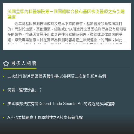
司取得授權而來，其主張使用該劇照主要是要描述Burberry在時尚產業的悠
泰國，在歐洲市場上的售價，美國米略高於泰國米。美國長粒米的主要生產
久歷史，以及該品牌的重要性及影響性，其並非利用該劇照來達到行銷
地是在 Arkansas ，意外事件發生時，當地農夫正在收成稻米。 截至目
英國皇家內科醫學院等三個團體聯合發布基因檢測醫療之指引建
Burberry的目的，所以其不認為開始用有任何侵權問題。此外，Burberry認
前 8 月底，美國本土因為基改稻米的基因污染了美國長粒米（ U.S. long
議書
為將該劇照使用在臉書的動態時報上這樣的行為是受到美國憲法第一修正案
grain rice ）的供應，而向 Bayer CropScience 提出損害賠償的訴訟已有三
言論自由的保護。 Bogart後裔則認為Burberry使用劇照於市場行銷相關
近年隨基因檢測技術成熟及成本下降的影響，基於醫療診斷或照護目
起，主要內容為請求因為基因污染致美國長粒米的價格下跌的損害賠償。另
素材/媒介上，可明確看出其有意於Burberry實際及潛在消費者心中，將
的，而對於血液、其他體液、細胞或DNA所進行之基因檢測行為已有逐漸增
由於相關的安全審查並未檢測出來此次流入外銷市場的美國長粒米，因此
Burberry品牌及產品商業性連結至Bogart名人形象上，所以Burberry的行為
多的趨勢，惟基因資訊使用本身往往容易觸及倫理、道德或法律層面的爭
雖然 USDA 表示混入 GMO 的長粒米並不會對人體或環境造成危害，但 世
已侵害到Bogart的商標權和肖像權。 Burberry及Bogart後裔雙方因應不
議，導致專業醫療人員在實際為檢測時容易產生法規遵循上的困難；因此，
界各大進口國仍採取了相關緊急措施。 例如，日本於此消息一經公布後，
同州法律採用策略性訴訟技巧，分別於紐約及加州提起訴訟，知名品牌和知
若能有明確的程序或標準可供依循，將能大幅增進基因檢測技術的商業運用
當即停止美國長粒米的進口，而歐盟則表示只有經檢測證實從美國進口的長
名男星後裔的商標及肖像權之爭正式開戰，法院判決結果值得後續關注。
價值。 1. 有鑑於此，三個英國醫療團體-英國皇家內科醫學院(Royal
粒米未含有 Bayer CropScience 所研發尚未經許可之 GMO 特性，始得上架
College of Physicians)、英國皇家病理科醫學院(Royal College of
販售。
Pathologists)及英國人類遺傳協會(British Society for Human Genetics)於
最多人閱讀
今(2011)年9月聯合公布了一份『診療性基因使用行為的同意及秘密性：基
因檢測及基因資訊的分享指引』報告書(Consent and confidentiality in
二次創作影片是否侵害著作權-以谷阿莫二次創作影片為例
clinical genetic practice：Guidance on genetic testing and sharing
genetic information)。該建議書之主要目的即在於指引醫療人員在使用基因
資料及樣本時，應如何遵循相關的法律規範，包括1998年資料保護法(the
何謂「監理沙盒」？
Data Protection Act of 1998)及人類組織法(the Human Tissue Act)等；內
容上則涵蓋病患同意、基因醫療行為、家族史與醫療資訊的秘密性，以及當
美國聯邦法院有關Defend Trade Secrets Act的晚近見解與趨勢
病患所提供之基因樣本可能作為研究用途時，應如何告知等事項。 建
議書中特別強調當病患選擇接受基因檢測以獲得更好的診療建議時，基因資
訊也開始對病患個人及其家族成員帶來的風險。基此，該報告對基因檢測行
A片也要搞創意！具原創性之A片享有著作權
為提出三項主要建議：1. 基因檢測所得到的家族史及診斷資訊只有在其他家
族成員出現健康照護(healthcare)需求時，才能進行共享，且必須在醫療人
員不違反保密義務的前提下進行。2. 醫療人員應當告知病患包括基因調查對