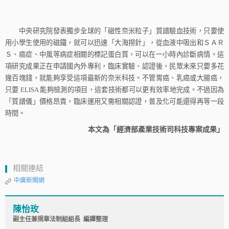
中央研究院發表獨步全球的「磁性奈米粒子」質譜驗血技術，只要使
用小學生使用的磁鐵，就可以迅速「大海撈針」，從血液中吸出和ＳＡＲ
Ｓ、癌症、中風等病症相關的標記蛋白質，可以在一小時內診斷病情。這
項研究成果正在申請國內外專利，臨床實驗、認證後，民眾未來只要多花
幾百塊錢，就能夠享受這項最新的奈米科技。不管胃癌、乳癌或大腸癌，
只要
ELISA
能夠檢測的項目，這套技術都可以更有效率地完成。不過因為
「質譜儀」價格昂貴，臨床運用又需相關認證，普及化可能還得再等一段
時間。
本文為「經濟部產業技術司科技專案成果」
相關連結
中廣新聞網
陳怡玫
副主任兼規章法制組組長 編譯整理