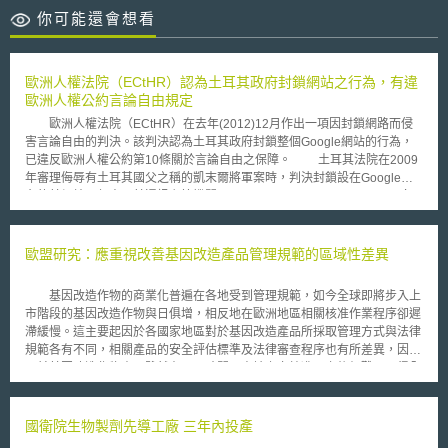
你可能還會想看
歐洲人權法院（ECtHR）認為土耳其政府封鎖網站之行為，有違
歐洲人權公約言論自由規定
歐洲人權法院（ECtHR）在去年(2012)12月作出一項因封鎖網路而侵
害言論自由的判決。該判決認為土耳其政府封鎖整個Google網站的行為，
已違反歐洲人權公約第10條關於言論自由之保障。 土耳其法院在2009
年審理侮辱有土耳其國父之稱的凱末爾將軍案時，判決封鎖設在Google平
台的某網站，但土耳其通訊主管機關(Telecommunications Directorate)向
法院建議，因技術上問題，建議封鎖整個Google網域才能達到效果，此舉
連帶影響本案上訴人架設於Google平台上的網站也一併遭致封鎖，上訴人
在窮盡國內訴訟程序後，進而向歐洲人權法院提告。 歐洲人權法院認
歐盟研究：應重視改善基因改造產品管理規範的區域性差異
為，網路目前已經成為表達言論的一個重要工具與場域，根據歐洲人權公約
第10條規定，立法限制言論自由必須明確，以便當事人能夠遵循。但土耳其
基因改造作物的商業化普遍在各地受到管理規範，如今全球即將步入上
法令（Law no. 5651）並無可封鎖整個網域之相關規定；此外，亦有證據顯
市階段的基因改造作物與日俱增，相反地在歐洲地區相關核准作業程序卻遲
示土耳其政府並未盡告知義務，且該網路平台Google亦無拒絕遵循當地國
滯緩慢。這主要起因於各國家地區對於基因改造產品所採取管理方式與法律
法令之情形；至於通訊主管機關建議法院封鎖整個Google網域行為，亦違
規範各有不同，相關產品的安全評估標準及法律審查程序也有所差異，因此
反土耳其法令（Law no. 5651）之授權範圍。因此歐洲人權法院認為土耳其
目前基因改造作物產品雖然在同一時間內申請上市核准，之後仍難以取得全
政府已經違反歐洲人權公約第10條規定。 根據歐洲安全與合作組織
球各國家地區之核准。 今(2009)年7月，歐盟所屬之研究單位Joint
(Organization for Security and Co-operation in Europe)的調查指出，在
Research Centre(JRC)指出基因改造作物產品的非同期性核准
2012年土耳其政府至少封鎖了3700個網站，包括YouTube、DailyMotion、
(asynchronous approval)將為全球農業市場交易帶來相關一連串的問題。
國衛院生物製劑先導工廠 三年內投產
Google等知名網站。 而總部設在倫敦的維護言論自由知名組織
根據JRC研究，某些國家地區如歐盟，採取全面禁止基因改造作物(“zero-