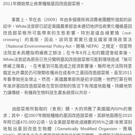
2011年開始禁止商業種植基因改造甜菜根。
事實上，早在去（2009）年由多個環保與消費者團體所提起的訴
訟中，White法官即已認定美國農業部並未適切地評估商業化種植基因
改造甜菜根所可能帶來的生態影響，特別是遠血緣繁殖（out-
crossing）的風險，因此，該同意案實已違反國家環境政策法
（National Environmental Policy Act，簡稱 NEPA）之規定，但當時
法院並未具體指明補救之辦法；在今年8月上旬的聽證會結束後，
White法官認為原告已充分闡明基因改造甜菜根可能對環境造成「無可
修補之傷害」，在考量到可能造成之經濟影響後，聯邦地方法院特意
裁定允許農民仍可按期收穫尚在成長中之基因改造甜菜根，直至2011
年春季始完全禁止。然而，美國農業部則是初步回應，他們打算在明
年准許基因改造甜菜根在受到控制的情況下有限度地栽種，持續地努
力讓傳統、有機與生物科技生產系統得以共存。
由甜菜根所製取的（食用）糖，大約供應了美國國內50%的需
求；其中，從2007年開始種植的基因改造甜菜根，其耕地面積在2010
年時已達470,000公頃，佔全美甜菜根收成總數的95%之譜!本案深刻
地點出基因改造生物體（Genetically Modified Organism，簡稱