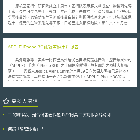
Article19（取名自世界人權宣言第19條言論自由保障而來）主任Agnes
tolerance policy”)，立法禁止核准基因改造作物以進口商品之名義輸入，即
Callamard博士也指出，本案是網路言論自由的重大勝利，尤其是當前各國
慶祝國家衛生研究院成立十周年，國衛院表示將規劃成立生物製劑先導
便某些基因改造作物已在本國境內允許種植並且將其歸類為安全，但任何含
政府積極尋求各種網路管制手段時，更應注意立法限制言論自由必須具有明
工廠，今年可發包動工，預計三年內完成，未來除了生產台灣本土性傳染病
有上述微量基因改造作物成分之農產品，也同樣遭歐盟禁止輸入，歐盟全面
確的法源基礎且應有救濟管道，以落實歐洲人權公約保障言論自由之意義。
所需疫苗外，也協助衛生署流感疫苗自製計劃提供技術來源。行政院核准通
禁止基因改造作物產品之作法形同架設了一道產品交易的禁令。以過往經驗
過十二億元的生物製劑先導工廠，目前已進入招標階段，預計六、七月份可
為例，因歐盟全面禁止基因改造作物之管理方式，已導致產品無法輸入，大
正式動工，預計三年後完工投產，未來將成為符合聯合國國際疫苗中心
幅影響該地區的動物飼料。 隨著全球基因改造作物種植面積及商業使
(The International Vaccine Institute, IVI) 的規格的 GMP 生產線。 此
用量增加的發展趨勢，未來恐將難以在全球市場中取得毫無添加基因改造作
外，配合衛生署的公共衛生計劃，國衛院疫苗研發中心也將建立本土性傳染
物的產品，尤其當這些基因改造作物是允許在其他國家境內種植，但卻未獲
病如腸病毒、 SARS 、白喉、百日咳、破傷風及日本腦炎的資料庫，部份
APPLE iPhone 3G訊號差遭用戶提告
歐盟批准者。因此，相對於未添加基因改造作物產品之價格將因此上揚，而
疫苗市場潛力發展有限，但是透過國衛院的保存，讓我國具備完整的疫苗量
仰賴動物飼料進口輸入的歐盟則應多加關切此事。 為能降低含有微量
產能力。政府計劃投資五十億元興建大型流行感冒疫苗工廠，國衛院將扮演
基因改造作物商品所帶來的衝擊，JRC歸納「全球基因改造作物商業化流程
具外電報導，美國一阿拉巴馬州居民已向法院提起告訴，控告蘋果公司
技術提供的角色，包括參考實驗室，人員訓練，及微生物量產疫苗的開發，
研討會」中專家學者之意見，建議歐盟宜再次考量全面禁止政策之必要，或
（APPLE）手機（iPhone 3G）之上網速度緩慢，與其廣告之陳述大相逕
都將由生物製劑先導工廠負責。
改以容許低含量基因改造作物產品之上市標準予以取代；其他建議則包括簡
庭。 興訟人Jessica Alena Smith於本月19日向美國北阿拉巴馬州地方
化核准程序，設立各國互相認可的基因改造作物風險評估方法，以及彈性落
法院提請訴訟，其於長達十頁之訴訟書中聲稱，APPLE iPhone 3G的速度
實國際食品標準委員會相關之規定，以期能減少日後基因改造作物產品非同
比宣傳的速度慢，該廣告已有誤導之嫌。Smith要求代表其他用戶使這起訴
期性核准之影響。
訟變成一個聯合訴訟。 APPLE廣告聲稱iPhone 3G「一半的價錢，一
倍的速度」，能更快地登入網路、上網、收發email、傳送簡訊等，但Smith
認為其實際情況卻比廣告所說的緩慢。原告之代表律師表示，APPLE顯然
最多人閱讀
已違背該產品出售時所做出的承諾。同時，更有些許使用者發現iPhone 3G
容易發生通話或上網斷訊的情況。 經過幾週的沉默後，APPLE終於體
二次創作影片是否侵害著作權-以谷阿莫二次創作影片為例
認該產品確實存有訊號接收的問題。APPLE並已發佈「iPhone OS 2.0.2」
軟體更新程式並稱能「修正問題」，且已置於iTunes供使用者免費下載，以
改善iPhone3G的網絡連接性能。但其是否能修復使用者提出的上述問題，
何謂「監理沙盒」？
尚不得而知。 該訴訟中要求APPLE提供維修或更換瑕疵產品並負擔損
害賠償與律師費用等。目前APPLE尚未對該項請求提出回應或發表評論。