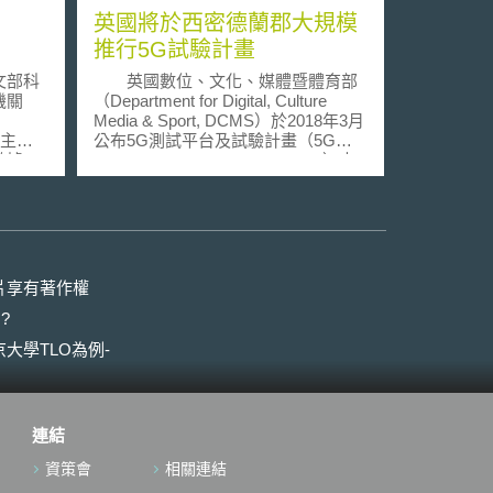
英國將於西密德蘭郡大規模
推行5G試驗計畫
文部科
英國數位、文化、媒體暨體育部
機關
（Department for Digital, Culture
Media & Sport, DCMS）於2018年3月
，主要
公布5G測試平台及試驗計畫（5G
數據，
Testbeds and Trials Programme）中
術活動
之都市聯網計畫（Urban Connected
區分為
Communities Project）政策文件，將
人
於英國大規模推展5G試驗。同年9月4
」、
日，數位部部長宣佈其5G試驗團隊正
技與創
與西密德蘭郡聯合管理局（the West
0個指
Midlands Combined Authority,
片享有著作權
度公布
WMCA）及相關產業夥伴合作準備正
?
新增了
式商業案例，預計將於2019年推行第
學位
一個計畫項目。 本項目內容側重
大學TLO為例-
度與高
於醫療及汽車業，包含： 1. 透過流暢
」、
的視訊方式進行遠距醫療諮詢
數的變
（Outpatient appointment）或緊急醫
論文動
療情況之諮詢，而該視頻之內容除可
連結
變動狀
回放外，與家人及看護間並可進行共
企業
享查看，以提升醫療照護之效率與品
資策會
相關連結
學技術
質。 2. 「聯網救護車」：醫療輔助人