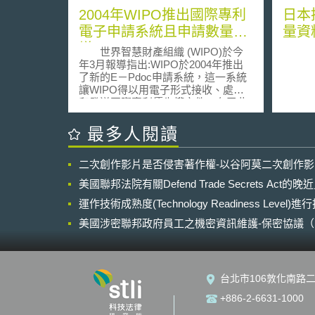
2004年WIPO推出國際專利
日本
電子申請系統且申請數量激
量資
增
世界智慧財產組織 (WIPO)於今
年3月報導指出:WIPO於2004年推出
了新的E－Pdoc申請系統，這一系統
讓WIPO得以用電子形式接收、處理
和發送國際專利優先權文件。有了此
一電子申請系統，申請人可以要求同
一件申請案以其在任何特定簽約國專
最多人閱讀
利局首次提出申請的日期?國際專利申
請日。如果申請得到有關國家專利局
二次創作影片是否侵害著作權-以谷阿莫二次創作
的專利授權，該先申請日還可以作?獲
得國際專利有效保護的起始日期。
美國聯邦法院有關Defend Trade Secrets Act
受到電子申請系統方便性之鼓
舞， 2004年國際專利申請數量激增並
運作技術成熟度(Technology Readiness Level)
正式突破了一百萬件申請的大關，同
美國涉密聯邦政府員工之機密資訊維護-保密協議（Non-disc
一年依據專利合作條約(PCT)規定所
NDA）之使用
提交申請的數量也創下紀錄，共計12
萬多件。其中美國繼續列在最大用戶
榜首，但增長速度最快的是亞洲大陸
台北市106敦化南路二
─即：日本、韓國和中國大陸。
+886-2-6631-1000