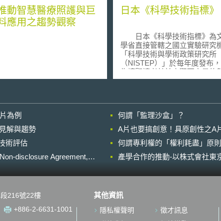
推動智慧醫療照護與巨
日本《科學技術指標》
料應用之趨勢觀察
日本《科學技術指標》為
學省直接管轄之國立實驗研究
「科學技術與學術政策研究所
（NISTEP）」於每年度發布
為讓閱讀者基於客觀而定量的
體系性地掌握日本國內科學技
的基礎資料，將科學技術活動
「研究開發費」、「研究開發
才」、「高等教育與科技人才
影片為例
何謂「監理沙盒」？
「研究開發產出」、以及「科
新」等5個類別，同時制定約18
的晚近見解與趨勢
A片也要搞創意！具原創性之A
標以表達日本國內狀況。本年
進行技術評估
何謂專利權的「權利耗盡」原則
的《科學技術指標2019》，則
「日本與美國各部門擁有博士
losure Agreement,
產學合作的推動-以株式會社東京
者」、「各產業研究人才集中
端研究人才活用程度間之關係
「主要國家取得博士學位之人
動狀況」、「運動科學研究類
其他資訊
段216號22樓
向」、「主要國家貿易額度的
況」、「各國與各類型獨角獸
+886-2-6631-1001
隱私權聲明
徵才訊息
數」等20個指標。 依《科