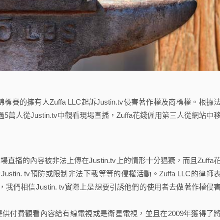
p)極限格鬥錦標賽的擁有人Zuffa LLC起訴Justin.tv侵害著作權及商標權。根據
過5萬人從Justin.tv中觀看現場直播，Zuffa花錢僱用第三人從網站中
直播的內容被非法上傳在Justin.tv上的情形十分猖獗，而且Zuffa
ustin. tv預防或限制非法下載等等的侵權活動。Zuffa LLC的律師
見，我們相信Justin. tv實際上是想要引誘他們的使用者去做著作權侵
」
每年提供付費觀看內容給有線電視或是衛星電視，並且在2009年獲得了