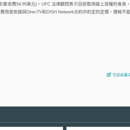
質影像收費54.95美元)。UFC 法律顧問表示目前取得線上授權的會員
項費用是依據與DirecTV和DISH Network合約中約定的定價，價格不
引註此篇