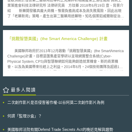
從歐洲對於侵害第二醫療用途專利之見解評析相關產業之潛在風險 資訊工
屬於第一級低風險之醫療器材，得不受ㄧ般管制，例如不需要登記、上市後
辦理採購案所花費時間及人力，透過複數決標的採購方式，單一產品可以有
業策進會科技法律研究所 法律研究員 方玟蓁 2018年6月19日 壹、背景介
報告及品質系統法規遵守等。原先，美國於2011年先將醫療設備資訊系統
較多的供應商供機關選擇，同時提升供應商的曝光機會，以促進我國資訊產
紹 新藥開發雖具龐大商機，惟需負擔高成本及高失敗風險，因此出現
從第三級之高風險醫療器材，降低為第一級低風險之醫療器材，但經過長期
業發展。英國新設立之國家數位交易所後續制度及未來運作方向，值得持續
了「老藥新用」策略，產生出第二醫藥用途藥物。知名個案如威爾剛從治療
間的使用經驗後，FDA認為，此等醫療器材設備在健康照護中十分重要，但
追蹤。
心血管疾病轉而被廣泛用於治療男性性功能障礙；阿斯匹靈從原本的消炎止
相對於其他醫療器材，風險則較低，因此，將放寬程序。 行動健康應
痛藥至目前被作為預防冠狀動脈硬化之預防藥。由於許多第二醫藥用途藥物
用程式亦可能歸類為上述之醫療器材，因此，為與上述的指導原則相符合，
在市場上獲得顯著的成功效益，驅使了許多藥廠投入第二醫藥用途藥物之研
對於行動健康應用程式的審查亦作部分放寬。例如，當應用程式與資療資訊
發。 然而，我國與多數國家皆有明訂不予專利事由包含人類或動物之
「挑戰智慧美國」(the Smart America Challenge) 計畫
系統結合，而成為應受規範之醫療器材時，原先之規定為應進入醫療器材之
治療方法，因此有關醫藥用途之發明專利大多採取瑞士型請求項撰寫型式。
規範程序，但新修訂之指導原則，則再放寬。僅將涉及積極的病人監測或醫
瑞士型請求項係於1984年由瑞士聯邦智慧財產局(Swiss Federal
療器材數據分析時，才需要回歸醫療器材之審查方式，其他醫療資訊系統若
美國聯邦政府於2013年12月啟動「挑戰智慧美國」(the SmartAmerica
Intellectual Property Office)在Bayer案[1]中所提出相對於德國型請求項之見
僅為儲存、傳輸等功能，而非主要提供診斷、治療等功能時，則可以不受醫
Challenge)計畫，目標是匯集產官學研以呈現網實整合系統(Cyber-
解；瑞士型請求項係指一種「物質或組成物X於製備治療疾病Y之藥物的用
療器材之規範限制，因風險程度較低，因此改由FDA視個案審查即可。為鼓
Physical System, CPS)與智慧聯網如何能夠創造就業機會、新的商業機
途」，德國型請求項則為一種「物質或組成物X於治療Y之用途」；惟因德
勵相關產業的發展，FDA將風險性低之醫裁降低管理程度，其後續發展值得
會、以及為美國帶來社經上之利益。2014年6月，24個技術團隊及超過100
國型請求項在多數歐洲國家仍被認為屬於治療方法，職是，在2007年以
觀察。
個組織機構共同於華府進行智慧聯網應用展示，藉此展現智慧聯網如何促進
前，瑞士型請求項之撰寫型式廣泛地被歐洲專利審查實務上所採用。我國亦
運輸、緊急服務、健康照護、安全、節能、以及製造。於整合性之解決套案
參照歐洲專利審查實務，於2013年版的專利審查基準中認定瑞士型請求項
上，「挑戰智慧美國」計畫選定加州的聖荷西市(The City of San Jose)，由
之申請標的係指一種製備藥物方法，非屬人類或動物之治療方法。例如為避
聖荷西市政府與Intel公司共同建立「智慧聯網智慧城市示範平台」(IoT
最多人閱讀
免請求項「一種治療疾病Y的方法，其係使用化合物A」或「化合物A用於治
Smart City Demonstration Platform)。研究團隊於城市各處廣泛裝置感測
療疾病Y的用途」落入法定不予專利範疇，得以瑞士型請求項改寫成「化合
器，蒐集空氣品質、噪音、交通流量、能源效率等相關資料，藉此試驗城市
物A用於製備治療疾病Y之藥物的用途」，則非屬於法定不予專利之標的；
二次創作影片是否侵害著作權-以谷阿莫二次創作影片為例
如何利用智慧聯網技術來改善在地市民的整體生活。在我國，2014年則可
簡言之，為符合專利適格性，我國規範醫療用途發明需使用瑞士型請求項撰
稱為智慧城市發展元年，經濟部技術處與工業局等中央政府機關與新北市、
寫型式。 2007年12月13日，歐洲專利局施行新制歐洲專利公約(EPC
桃園縣、新竹市、台中市等地方政府皆相繼投入並推動智慧城市計畫。搭配
何謂「監理沙盒」？
2000)[2]，明訂第二或後續（second or further）醫藥用途發明可用已知物
軟硬體之技術整合與相關產業之參與、以及法人與學術機構之投入，我國透
質或組合物作為專利申請標的；換言之，第二醫藥用途發明之物質或組合
過智慧聯網與網實整合系統以發展智慧城市之未來值得期待。
物，得以「限定用途之藥物」來申請專利；同前例則可改寫為「用於治療疾
美國聯邦法院有關Defend Trade Secrets Act的晚近見解與趨勢