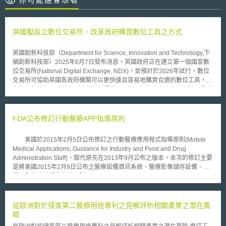
英國擬設立數位交易所，改革政府購買數位工具之方式
英國創新科技部（Department for Science, Innovation and Technology,下
稱創新科技部）2025年6月7日發布消息，英國政府正在建立第一個國家數
位交易所(National Digital Exchange, NDX)，並預計於2026年試行，數位
交易所可協助英國各政府機關可以更快速且容易地購買合適的數位工具，並
期望每年節省12億英鎊（約等於新臺幣481億元）的政府支出，並賦予公務
員（使用者）可對供應商進行評分。 2025年1月25日英國政府公布「數位
政府現狀審查(State of digital government review)」報告，英國政府2023
年於數位技術支出超過260億英鎊（約等於新台幣10,435億元），英國有數
FDA公布修訂行動醫療APP指導原則
百萬人民仰賴政府機關、醫院、學校及相關機構所提供的數位服務，另報告
中指出英國二級醫療機構及地方議會仍各自辦理雲端服務、網路與設備採
美國於2015年2月5日公布修訂之行動醫療應用程式指導原則(Mobile
購，因此採購時各機關錯失了與供應商議價的能力，此外僅有28%的公部門
Medical Applications, Guidance for Industry and Food and Drug
主管表示，其所在的部門有能力追蹤並確保供應商提供的技術及服務符合其
Administration Staff)，取代原先在2013年9月公布之版本。本次的修訂主要
價值。 國家數位交易所係由創新科技部進行審核與管理，需求機關可自國
是將美國2015年2月9日公布之醫療設備資訊系統、醫療影像儲存設備、及
家數位交易所購買所需之數位工具，上架之數位工具除經創新科技部審核
醫療影像傳輸設備指導原則(Medical Device Data Systems, Medical Image
外，亦由該部會與供應商進行全國統一的價格協商，採購方可根據其實際需
Storage Devices, and Medical Image Communications Devices,
求透過人工智慧與供應商進行配對，藉由國家數位交易所採購數位工具，相
Guidance for Industry and Food and Drug Administration Staff)規範納入其
較於需求機關自行辦理採購流程花費數月時間，可減少至幾小時，此外國家
中。 2015年2月9日公布之醫療設備資訊系統、醫療影像儲存設備及醫
從歐洲對於侵害第二醫療用途專利之見解評析相關產業之潛在風
數位交易所目標於3年內將參與政府採購的中小型企業比例提升至40%。 我
療影像傳輸設備指導原則，擬降低FDA的管理程度，採用風險性評估方式，
險
國數位發展部及經濟部現行亦有針對軟體、資訊服務及數位新創產品或服務
針對部分醫療設備資訊系統、醫療影像儲存設備及醫療影像傳輸設備等三種
辦理共同供應契約，供全國公務機關參與訂購，除可節省我國政府機關自行