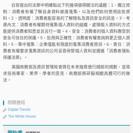
白宮提出的法案中明確點出下列幾項值得關注的議題：1、獨立控
制：消費者有權了解自身資料被誰蒐集，以及他們如何使用這些資
料。2、透明度：消費者能容易的了解隱私及資訊安全的訊息。3、考
慮內文：消費者有權期待蒐集個人資料的組織，處理個人資料的方式
能提供消費者知悉並且言行一致。4、安全：消費者的個人資料應受到
安全可信任的保護。5、近用與正確性：消費者有權查詢與更正個人資
料。5、集中蒐集：企業僅能有限度的蒐集消費者資訊。6、責任：消
費者有權要求蒐集資訊的公司妥善保管個人資料並遵循「消費者隱私
保護法案」。
美國商務部及資訊管理局會將在未來幾周進行細部的規劃，並尋
求技術專家、業界、學者的意見，商務部將研擬相關具體可行的做
法。
相關連結
Digital Trends
The White House