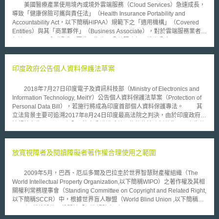
美國醫療產業使用境內或境外雲端服務（Cloud Services）急速成長，
例逐漸爬升（從2002年的56%提高至現今的61%）即可看出端倪。此外，
導致「健康保險可攜與責任法」（Health Insurance Portability and
歐洲食品大廠Heinz與英國的大型超商也都已改用非GM的名義來當為市場
Accountability Act，以下簡稱HIPAA）規範下之「適用機構」（Covered
銷售工具。不過，也不是所有的歐盟國家中態度都相同，歐盟所進行不下十
Entities）與其「商業夥伴」（Business Associate），對於雲端服務業者如
次的支持或反對GM食品或飼料投票，英國、芬蘭和紐西蘭永遠都是投下支
何適用HIPAA感到疑惑。因此，衛生及公共服務部民權辦公室
持GM的那一票。
（Department of Health and Human Services, Office for Civil Rights）於
10月7日公布相關業者如何適用HIPAA之指引，以釐清爭議。 於該指引
中，該部指出，雲端服務業者若替適用機構或是商業夥伴創造、接收、維
印度政府公告個人資料保護法草案
護、傳送被HIPAA所保護之「資療資訊」（Protected Health
Information），則該雲端業者就被視為HIPAA下規範之商業夥伴，原因在於
2018年7月27日印度電子及資訊科技部（Ministry of Electronics and
該服務具有儲存與維護醫療資訊功能，非屬該法排除適用之「網路服務業
Information Technology, MeitY）公告個人資料保護法草案（Protection of
者」（Internet Service Providers）資料傳輸服務類型。 該指引有幾大
Personal Data Bill），若施行將成為印度首部個人資料保護專法。 其
重點：首先，雲端服務業者如將該醫療資訊提供加密儲存服務，仍應盡到
立法背景主要可追溯2017年8月24日印度最高法院之判決，由於印度政府立
HIPAA中規範商業夥伴之責任。原因在於加密資料不足以保護HIPAA有關資
法規範名為Aadhaar之全國性身分辨識系統，能夠依法強制蒐集國民之指紋
訊安全章節所要求醫療資訊之「機密性、完整性和可用性」之相關規範。再
及虹膜等生物辨識，國民在進行退稅、社會補助、使用福利措施等行為時都
者，雲端業者皆須與委託方簽署商業夥伴協議（Business Associate
必須提供其個人生物辨識資料，因此遭到人權團體控訴侵害隱私權。最高法
Agreements）。此外，使用雲端服務儲存資療資訊時，委託方皆能使用行
院最後以隱私權為印度憲法第21條「個人享有決定生活與自由權利」之保護
放寬視障者及閱讀障礙者著作權合理使用之範圍
動設備進入雲端儲存之醫療資料，但應建立合乎HIPPA所要求相關之安全措
內涵，進而認為國民有資料自主權，能決定個人資料應如何被蒐集、處理與
施。最後，HIPAA並未禁止將醫療資訊儲存至伺服器為於美國境外之雲端業
利用而不被他人任意侵害，因此認定Aadhaar專法與相關法律違憲，政府應
者，但使用前應自行評估該資訊遭駭客攻擊之可能性。
2009年5月，巴西、厄瓜多爾及巴拉圭於世界智慧財產權組織（The
有義務提出個人資料專法以保護國民之個人資料。此判決結果迫使印度政府
World Intellectual Property Organization,以下簡稱WIPO）之著作權及其相
成立由前最高法院BN Srikrishna法官所領導之專家委員會，研擬個人資料
關權利常務理事會（Standing Committee on Copyright and Related Right,
保護法草案。 草案全文共112條，分為15章節。主要重點架構說明如
以下簡稱SCCR）中，根據世界盲人聯盟（World Blind Union ,以下簡稱
下： 設立個資保護專責機構（Data Protection Authority of India, DPAI）：
WBU）所草擬的一份關於「促進視障者（Visually Impaired Persons,以下
規範於草案第49至68條，隸屬於中央政府並由16名委員所組成之委員會性
簡稱VIPs）及閱讀障礙者接觸受著作權保護之資訊」國際性公約，內容為提