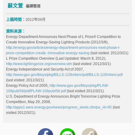
蘇文萱
編譯整理
上稿時間：
2012年04月
資料來源：
Energy Department Announces Next Phase of L Prize® Competition to
Create Innovative Energy-Saving Lighting Products (2012/3/8),
http://energy.gov/articles/energy-department-announces-next-phase-l-
prize-competition-create -innovative-energy-saving
(last visited: 2012/3/21)
L Prize Competition Overview (Last Updated: March 8, 2012),
http://www.lightingprize.org/overview.stm
(last visited: 2012/3/21)
Energy Independence and Security Act of 2007,
http://www.gpo.gov/fdsys/pkg/BILLS-110hr6enr/pdf/BILLS-110hr6enr.pdf
(last visited: 2012/3/21)
Energy Policy Act of 2005,
http://www.gpo.gov/fdsys/pkg/PLAW-
109publ58/pdf/PLAW-109publ58.pdf
(last visited 2012/3/21)
U.S. Department of Energy Announces Bright Tomorrow Lighting Prize
Competition, May 29, 2008,
http://apps1.eere.energy.gov/news/progress_alerts.cfm/pa_id=95
(last
visited 2012/3/21)