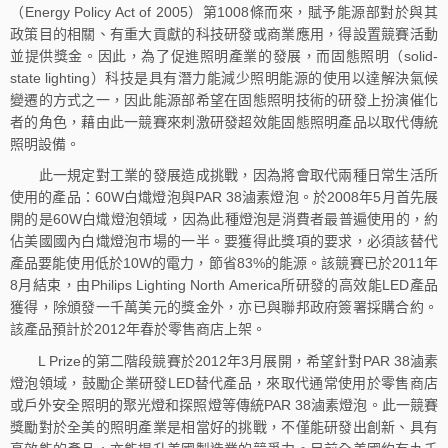
（Energy Policy Act of 2005）第1008條而來，賦予能源部對於與其
政策目的相關、有重大貢獻的科技研發或商業應用，得設置競賽活動
並提供獎金。因此，為了促進照明產業的發展，而固態照明（solid-
state lighting）科技是具有潛力能減少照明能源的使用以達解決氣候
變遷的方式之一，因此能源部希望在固態照明技術的研發上扮演催化
者的角色，藉由此一競賽來刺激研發超效能固態照明產品以取代傳統
照明設備。
此一規定對工業的發展造成挑戰，因為將會取代兩種日常生活所
使用的產品：60W白熾燈泡與PAR 38滷素燈泡。於2008年5月首先展
開的是60W白熾燈泡領域，因為此種燈泡是消費者最普遍使用的，約
佔美國國內白熾燈泡市場的一半。要獲得此獎項的要求，必須該替代
產品要能使用低於10W的電力，節省83%的能源。該競賽已於2011年
8月結束，由Philips Lighting North America所研發的高效能LED產品
獲得，除頒發一千萬美元的獎金外，亦已與聯邦政府簽署採購合約。
該產品預計於2012年春於零售商店上架。
L Prize的第二階段競賽於2012年3月展開，希望針對PAR 38滷素
燈泡領域，鼓勵企業研發LED替代產品，來取代通常使用於零售商店
或戶外安全照明的聚光燈和探照燈等傳統PAR 38滷素燈泡。此一競賽
獎勵對於全美的照明產業是相當好的挑戰，不僅能研發出創新、具有