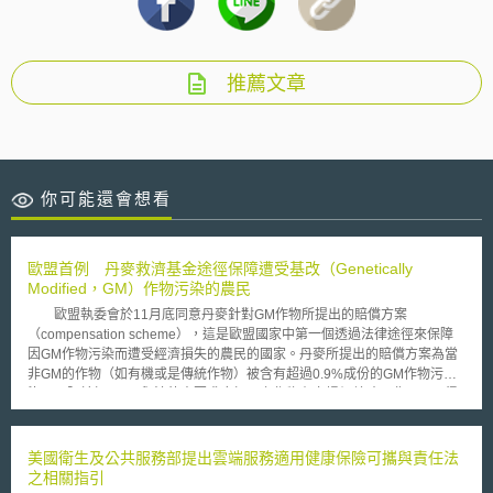
推薦文章
你可能還會想看
歐盟首例 丹麥救濟基金途徑保障遭受基改（Genetically
Modified，GM）作物污染的農民
歐盟執委會於11月底同意丹麥針對GM作物所提出的賠償方案
（compensation scheme），這是歐盟國家中第一個透過法律途徑來保障
因GM作物污染而遭受經濟損失的農民的國家。丹麥所提出的賠償方案為當
非GM的作物（如有機或是傳統作物）被含有超過0.9%成份的GM作物污
染，且限於標示GM與法律未要求應標示之作物有市場價差時，農民即可得
到賠償。 歐盟認為賠償方案有助於基改與非基改的共存制度，目前賠
償基金主要來源為種植可能導致污染的GM作物的農民所繳納之特別捐，藉
由此方案更可以刺激種植GM作物的農民審慎地預防污染的發生，未來賠償
美國衛生及公共服務部提出雲端服務適用健康保險可攜與責任法
基金將改為由私人保險支付。 生物科技在歐盟一直是受爭議之領域，
之相關指引
事實上，歐洲人民反GM食品的情緒有增無減，從英國人民關切GM食品的比