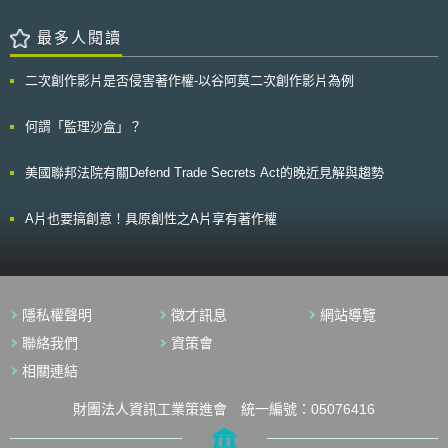
質，具有獨立調查權以及行政檢查權力。 對於敏感個人資料（Sensitive
出增訂著作權的限制及例外（limitations and exceptions）條款的相關主
personal data）[1]之特別保護：草案在第4章與第5章兩章節，規範個人與
張，亦即針對視障者及閱讀障礙者放寬著作權合理使用範圍。 SCCR的
最多人閱讀
兒童之敏感個人資料保護。其中草案第18條規定蒐集、處理與利用敏感個人
會員，將就此草擬公約於2010年5月26日至28日進行協商討論，其協商結
資料前，必須獲得資料主體者（Data principal）之明確同意（Explicit
果亦將於日內瓦下一屆會議中提出討論。 另外，WIPO也透過網路開放之平
consent）。而明確同意是指，取得資料主體者同意前，應具體且明確告知
二次創作影片是否侵害著作權-以谷阿莫二次創作影片為例
台，開放各界參與本議題之討論（https://www3.wipo.int/forum/），該網路
使用其敏感個人資料之目的、範圍、操作與處理方式，以及可能對資料主體
論壇將持續開放討論至2010年6月20日，並決定加快有利於視障者接觸資訊
者產生之影響。 明確資料主體者之權利：規範於草案第24至28條，原則上
之相關問題。 目前全球有超過3億1千4百萬盲人或視障者，但目前於全球各
何謂「監理沙盒」？
資料主體者擁有確認與近用權（Right to confirmation and access）、更正
地，供給視障者及閱讀障礙者閱讀或收聽資訊的工具很少，在多數國家中，
權（Right to correction）、資料可攜權（Right to data portability）及被遺
尤其是發展中國家，此將影響其教育及就業機會，甚至使其更陷於弱勢地
忘權（Right to be forgotten）等權利。 導入隱私保護設計（Privacy by
美國聯邦法院有關Defend Trade Secrets Act的晚近見解與趨勢
位。而為促進保障視障者及閱讀障礙者接觸資訊的權利，例如藉由點字書
design）概念：規範於草案第29條，資料保有者（Data fiduciary）應採取
（Braille）、大字本（large print）等科技產品，俾利提供給視障者及閱讀
措施，確保處理個人資料所用之技術符合商業認可或認證標準，從蒐集到刪
障礙者閱讀或收聽的工具。但如何結合現代科技、增進其接取資訊的機會與
A片也要搞創意！具原創性之A片享有著作權
除資料過程皆應透明並保護隱私，同時所有組織管理、業務執行與設備技術
放寬著作權相關規定；亦即如何讓著作權所有人的權利受到保護，以及有利
等設計皆是可預測，以避免對資料主體者造成損害等。 指派（Appoint）資
於盲人或視障者接觸資訊，兩者間如何取得平衡，其著作權合理使用範圍是
料保護專員（Data protection officer）：散見於草案第36條等，處理個人資
需要再思考的問題。
料為主之機構、組織皆須指派資料保護專員，負責進行資料保護影響評估
（Data Protection Impact Assessment, DPIA），洩漏通知以及監控資料處
理等作業。 資料保存之限制（Data storage limitation）：規範於草案第10
隱私權聲明
徵才訊息
網站導覽
條與第40條等，資料保有者只能在合理期間內保存個人資料，同時應確保個
聯絡我們
資策會
人資料只能保存於本國內，即資料在地化限制。 違反草案規定處高額罰金
與刑罰：規範於草案第69條以下，資料保有者若違反相關規定，依情節會處
相關連結
以5億至15億盧比（INR）或是上一年度全球營業總額2%-4%罰金以及依據
相關刑事法處罰。 [1]對於敏感個人資料之定義，草案第3-35條規定，包含
財團法人資訊工業策進會 統一編號：05076416
財務資料、密碼、身分證號碼、性生活、性取向、生物辨識資料、遺傳資
料、跨性別身分（transgender status）、雙性人身分（intersex status）、