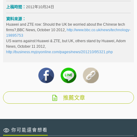
上稿時間：
2012年10月24日
資料來源：
Huawei and ZTE row: Should the UK be worried about the Chinese tech
firms?,BBC News, October 10 2012,
http://www.bbc.co.uk/news/technology-
19895753
US warns against Huawei & ZTE, but UK, others stand by Huawei, Adom
News, October 11 2012,
http://business.myjoyonline.com/pages/news/201210/95321.php
推薦文章
你可能還會想看