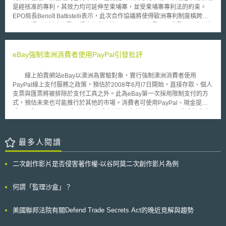
是經核准的專利，其效力均可延伸至柬埔寨，並受柬埔寨專利法的約束。
EPO局長Benoît Battistelli表示，此次合作協議將使得歐洲專利制度橫跨至
亞洲市場，申請人在歐洲提出專利申請，即可在44個歐洲及非歐洲國家（包
含摩洛哥、突尼西亞、柬埔寨）取得專利保護。除了可減少申請人的申請作
業時間和成本，避免冗長的實質審查程序，也可提高歐洲專利權人在柬埔寨
投資的意願。 柬埔寨同年9月亦與中國大陸知識產權局（SIPO）簽署性
eBay強制澳洲消費者使用PayPal引發批評
質相同的專利合作備忘錄，發明專利於中國大陸通過審查核准後，發明人可
提出申請至柬埔寨取得專利權及相關保護，取得日期及保護時限20年與中國
線上拍賣網站eBay以澳洲為實驗對象，實行強制澳洲消費者使用
大陸相同，且申請日於2003年1月22日後的中國大陸發明專利，皆可於柬埔
PayPal線上支付服務之政策，預估於2008年6月l7日開始，直接存款、個人
寨產生保護效力。 依據國際貨幣基金組織（IMF）最新預測與評估，柬
支票與匯票將被排除於支付工具之外。此為eBay第一次採用限制支付的方
埔寨在經濟持續高成長的情況下，將會是全球未來十年經濟成長最快速的國
式，預估未來也可能推行於其他的市場。消費者可使用PayPal、現金提貨
家之一。柬埔寨近年來積極規劃改革其智慧財產法制，並透過與其他國家簽
或Visa與MasterCard金融卡之方式來付款，但均須藉由PayPal的系統來完
署專利合作協議，來促進國內經濟及吸引外國直接投資。 「本文同步刊登
成支付。PayPal允許消費者指定他們的信用卡、金融卡或銀行帳號為付
於TIPS網站（https://www.tips.org.tw ）」
款，而PayPal將向賣家收取每筆交易額度的1.1%與2.4%的費用。 澳大
利亞競爭與消費者委員會（Australian Competition and Consumer
最多人閱讀
Commission, ACCC）與新南威爾斯州公平貿易署(NSW Office of Fair
Trading)，對於eBay限制消費者的支付工具選擇權，均持反對意見。eBay
二次創作影片是否侵害著作權-以谷阿莫二次創作影片為例
面對外界的批評表示，若採銀行轉帳交易的型態，其引發爭議的可能性，係
為PayPal交易的四倍，強制使用PayPal，將促使消費者至網站購物的動
力，且保護消費者網路購物的安全。而且，eBay在澳洲實施的政策規定，
何謂「監理沙盒」？
將擴大對消費者的補償數額，即若消費者未收到商品，或是商品未符合於網
站上的描述情況，則eBay將補償消費3仟至2萬澳元，此舉亦是保護消費者
美國聯邦法院有關Defend Trade Secrets Act的晚近見解與趨勢
的權益。 目前，澳大利亞競爭與消費者委員會（ACCC）開始調查
eBay的新政策，若有違法行為，將請eBay取消強制澳洲消費者使用PayPal