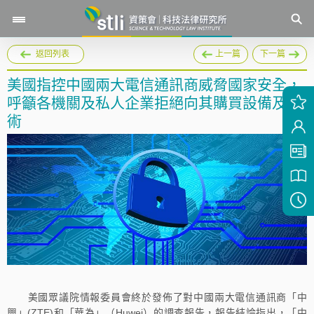
返回列表
上一篇
下一篇
美國指控中國兩大電信通訊商威脅國家安全，
呼籲各機關及私人企業拒絕向其購買設備及技
術
美國眾議院情報委員會終於發佈了對中國兩大電信通訊商「中
興」(ZTE)和「華為」（Huwei）的調查報告，報告結論指出，「中