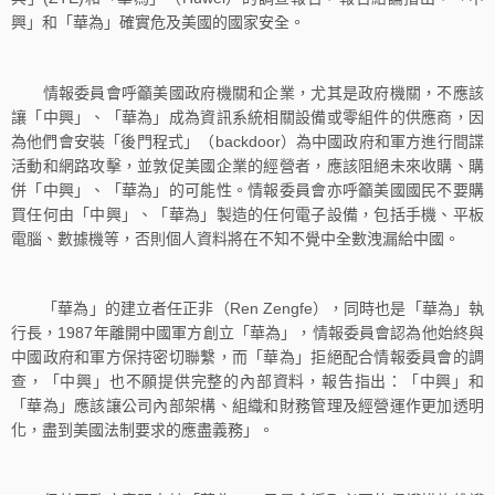
興」和「華為」確實危及美國的國家安全。
情報委員會呼籲美國政府機關和企業，尤其是政府機關，不應該
讓「中興」、「華為」成為資訊系統相關設備或零組件的供應商，因
為他們會安裝「後門程式」（backdoor）為中國政府和軍方進行間諜
活動和網路攻擊，並敦促美國企業的經營者，應該阻絕未來收購、購
併「中興」、「華為」的可能性。情報委員會亦呼籲美國國民不要購
買任何由「中興」、「華為」製造的任何電子設備，包括手機、平板
電腦、數據機等，否則個人資料將在不知不覺中全數洩漏給中國。
「華為」的建立者任正非（Ren Zengfe），同時也是「華為」執
行長，1987年離開中國軍方創立「華為」，情報委員會認為他始終與
中國政府和軍方保持密切聯繫，而「華為」拒絕配合情報委員會的調
查，「中興」也不願提供完整的內部資料，報告指出：「中興」和
「華為」應該讓公司內部架構、組織和財務管理及經營運作更加透明
化，盡到美國法制要求的應盡義務」。