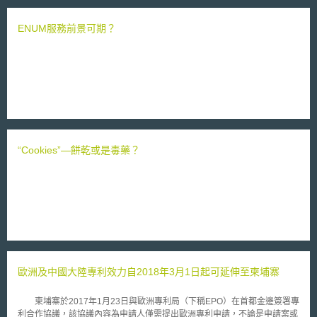
ENUM服務前景可期？
“Cookies”—餅乾或是毒藥？
歐洲及中國大陸專利效力自2018年3月1日起可延伸至柬埔寨
柬埔寨於2017年1月23日與歐洲專利局（下稱EPO）在首都金邊簽署專
利合作協議，該協議內容為申請人僅需提出歐洲專利申請，不論是申請案或