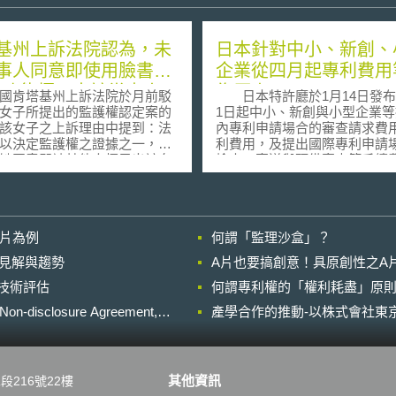
基州上訴法院認為，未
日本針對中小、新創、
事人同意即使用臉書上
企業從四月起專利費用
ag功能標示出該當事人，
為原來1/3
肯塔基州上訴法院於月前駁
日本特許廳於1月14日發布
違法
女子所提出的監護權認定案的
1日起中小、新創與小型企業等
該女子之上訴理由中提到：法
內專利申請場合的審查請求費
以決定監護權之證據之一，乃
利費用，及提出國際專利申請
她同意即被其他人標示出該女
檢索、寄送與預備審查等手續
並放在臉書(Facebook)上供
降為原先的三分之一。減輕的
、瀏覽的照片。但該州上訴法
是去年秋天在臨時國會通過的
同意這個看法，其在判決中指
爭力強化法中所規定之專利費
前並無任何法律要求他人必須
減輕措施。 具體來說，減輕措施
影片為例
何謂「監理沙盒」？
該女子之同意後才能對之攝
的對象包括符合下列四類資格
上傳至臉書或其他網站；此外
象： 1.小規模之個人事業主（員工20
的晚近見解與趨勢
A片也要搞創意！具原創性之A
何法律規定其他人不得將該女
人以下；貿易業或服務業在5人
進行技術評估
名標示(tag)於這些照片上。
何謂專利權的「權利耗盡」原則
2.事業開始後未滿10年之個人
開其他法律不談，此一案件
3.小規模之企業法人（員工20
losure Agreement,
產學合作的推動-以株式會社東京
考之與個人資料保護相關之處
下；貿易業或服務業在5人以下）
二：首先，是關於法律適用的
設立後未滿10年且資本額在3
亦即，如本案發生在日後個人
以下之法人 第三、第四類
護法開始施行後的台灣，則該
除大企業之子公司等存在控制
其他資訊
段216號22樓
1條第1項(註1)之排除規定是否
情況。 減輕的內容包括國內申