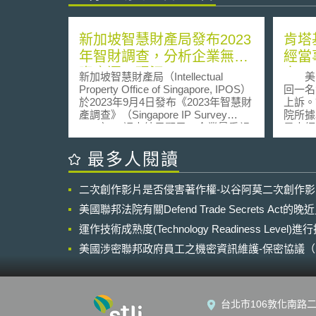
新加坡智慧財產局發布2023
肯塔
年智財調查，分析企業無形
經當
資產運用現況
之t
新加坡智慧財產局（Intellectual
美國
並無
Property Office of Singapore, IPOS）
回一名
於2023年9月4日發布《2023年智慧財
上訴。
產調查》（Singapore IP Survey
院所據
2023），調查結果顯示，企業最重視
是未經
的智慧財產為品牌、技術/製程、機密
子姓名，
資訊。 為瞭解企業對無形資產
人點閱
最多人閱讀
（Intangible Assets, 以下簡稱IA）和
院並不
智慧財產權（Intellectual Property, 以
出：目
二次創作影片是否侵害著作權-以谷阿莫二次創作
下簡稱IP）的看法和運用現況，以制
先取得
定強化企業競爭力之智財政策，新加
相，並
美國聯邦法院有關Defend Trade Secrets Act
坡政府自2021年發布《2030年智慧財
亦無任
產戰略》（Singapore IP Strategy
運作技術成熟度(Technology Readiness Level)
子之姓
2030, SIPS 2030）起，每2年發布一
暫撇
美國涉密聯邦政府員工之機密資訊維護-保密協議（Non-disc
次智財調查。本次調查於2023年2月
引人思
NDA）之使用
至3月間進行，對象為新加坡500多家
至少有
企業，調查結果顯示，企業最重視的
部分，
前三種IP類型依序為： 1. 有35%的企
資料保
台北市106敦化南路二
業表示擁有強大品牌（strong brand）
法第5