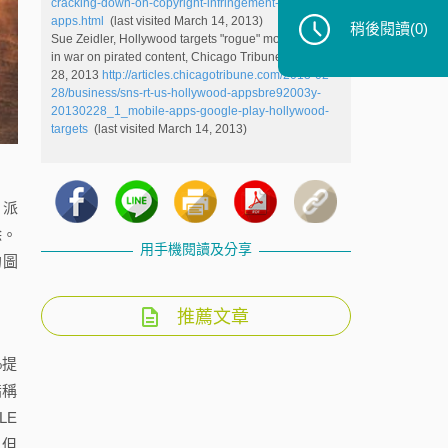
cracking-down-on-copyright-infringement-in-
apps.html
(last visited March 14, 2013)
稍後閱讀
(0)
Sue Zeidler, Hollywood targets "rogue" mobile apps
in war on pirated content, Chicago Tribune , February
28, 2013
http://articles.chicagotribune.com/2013-02-
28/business/sns-rt-us-hollywood-appsbre92003y-
20130228_1_mobile-apps-google-play-hollywood-
targets
(last visited March 14, 2013)
、派
除。
用手機閱讀及分享
的圖
推薦文章
%提
指稱
LE
，但