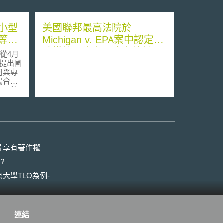
小型
美國聯邦最高法院於
等降
Michigan v. EPA案中認定減
碳措施需先考量成本效益
從4月
提出國
用與專
場合的
費用將
依據則
競業競
用等的
之對
片享有著作權
以下）
?
事業主
人以
大學TLO為例-
 4.
億日圓
資格排
公司之
連結
請與國