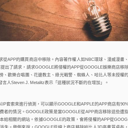
從APP的購買商店中移除。內容著作權人如NBC環球、漫威漫畫
提出了請求，請求GOOGLE將侵權的APP從GOOGLE娛樂商店移
神榜、歡樂合唱團、花邊教主、綠光戰警、蜘蛛人、哈比人等未授權
teven J. Metalitz表示「這種狀況不斷的在增加」。
套索來進行偵測，可以顯示GOOGLE和APPLE的APP商店有90
者的情況。GOOGLE政策是當GOOGLE從APP商店移除這些遭
給相關的網站。依據GOOGLE的政策，會將侵權的APP從GOOG
消失。舉例來說，GOOGLE從線上商店移除哈比人3D高畫質桌布