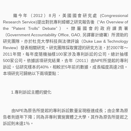
繼今年（2012）8月，美國國會研究處 (Congressional
Research Service)提出對抗專利蟑螂之研究報告後（“An Overview of
the "Patent Trolls" Debate”）。隸屬國會的政府課責署
（Government Accountability Office, GAO, 另譯審計總署）所資助的
研究團隊，亦於杜克大學科技與法律評論（Duke Law & Technology
Review）發表相關研究。研究團隊採取實證的研究方法，於2007年～
2011年間，每年度隨機抽樣100家涉及專利訴訟的公司，總計抽樣
500家公司。依據該項研究結果，去年（2011）由NPE所提起的專利
訴訟，佔研究樣本的40%，相較於5年前的數據，成長幅度高達2倍。
本項研究可歸納以下兩項要點：
1.專利訴訟主體的變化
由NPE為原告所提起的專利訴訟數量呈現極速成長；由企業為原
告者則逐年下降；同為非專利實施實體之大學，其作為原告所提起之
訴訟則未達1％。