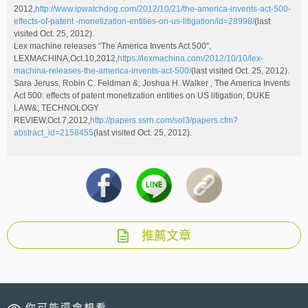
2012,
http://www.ipwatchdog.com/2012/10/21/the-america-invents-act-500-
effects-of-patent -monetization-entities-on-us-litigation/id=28998/
(last
visited Oct. 25, 2012).
Lex machine releases “The America Invents Act 500”,
LEXMACHINA,Oct.10,2012,
https://lexmachina.com/2012/10/10/lex-
machina-releases-the-america-invents-act-500/
(last visited Oct. 25, 2012).
Sara Jeruss, Robin C. Feldman &; Joshua H. Walker , The America Invents
Act 500: effects of patent monetization entities on US litigation, DUKE
LAW&; TECHNOLOGY
REVIEW,Oct.7,2012,
http://papers.ssrn.com/sol3/papers.cfm?
abstract_id=2158455
(last visited Oct. 25, 2012).
推薦文章
你可能還會想看