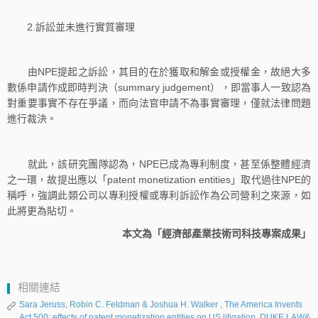
2.訴訟並未進行實質審理
由NPE提起之訴訟，其目的在於獲取和解金或授權金，故絕大多
數係申請作成即時判決（summary judgement），即當事人一致認為
對重要事實不存在爭議，而向法官申請不為事實審理，僅就法律問題
進行裁決。
就此，該研究團隊認為，NPE已成為專利制度，甚至係整體經濟
之一環，故提出應以「patent monetization entities」取代過往NPE的
稱呼，強調此類公司以專利授權或專利訴訟作為公司營利之來源，如
此將更為貼切。
本文為「經濟部產業技術司科技專案成果」
相關連結
Sara Jeruss, Robin C. Feldman & Joshua H. Walker , The America Invents
Act 500: effects of patent monetization entities on US litigation, DUKE LAW&