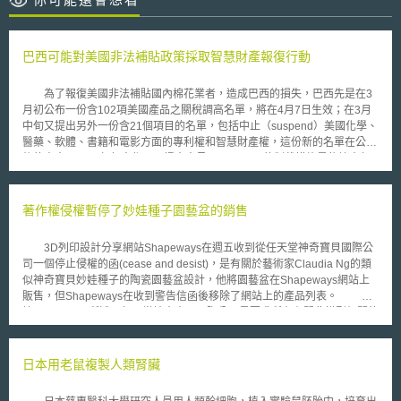
巴西可能對美國非法補貼政策採取智慧財產報復行動
為了報復美國非法補貼國內棉花業者，造成巴西的損失，巴西先是在3
月初公布一份含102項美國產品之關稅調高名單，將在4月7日生效；在3月
中旬又提出另外一份含21個項目的名單，包括中止（suspend）美國化學、
醫藥、軟體、書籍和電影方面的專利權和智慧財產權，這份新的名單在公布
後的未來20天，任何人都可以提出意見。 巴西的制裁措施是依據去年8
月世界貿易組織（WTO）針對巴西和美國的貿易糾紛所作出的決定，WTO
認為美國在1999年到2002年違法補貼其國內棉花業者，違反作為WTO成員
所應遵守的義務，而給予巴西對美國進行8.29億美元的跨業報復（cross-
著作權侵權暫停了妙娃種子園藝盆的銷售
sector retaliation）權利。 巴西政府估計3月初的調高進口關稅總值可
達5.91億美元，3月中旬的智慧財產權報復行動可產生2.39億美元的衝擊。
3D列印設計分享網站Shapeways在週五收到從任天堂神奇寶貝國際公
此外，如果3月中旬的制裁措施最後真的付諸實行，將會是WTO糾紛中第一
司一個停止侵權的函(cease and desist)，是有關於藝術家Claudia Ng的類
次成功地利用智慧財產權作為報復手段的案例。 巴西政府希望藉由最
似神奇寶貝妙娃種子的陶瓷園藝盆設計，他將園藝盆在Shapeways網站上
新的報復手段可以迫使美國正視這個問題，美國貿易代表團則認為巴西此舉
販售，但Shapeways在收到警告信函後移除了網站上的產品列表。 根
會帶來負面的先例影響，並且希望能和巴西政府協商共同解決這項議題，盡
據Claudia Ng所述，任天堂神奇寶貝國際公司是要求所有有關此模型相關的
可能不使報復行動發生。
收益。原本產品列表上並未直接將神奇寶貝遊戲名稱用於此盆栽設計名稱，
Claudia Ng標註牠是植物怪獸(succulent monster)，但產品列表中數次提及
了神奇寶貝公司。最新版的設計將近2.5英吋(6.5公分)高，售價為49美元，
日本用老鼠複製人類腎臟
目前有多種顏色提供銷售。 Claudia Ng表示：我想這是落於衍生和轉
化著作的範疇，我並非一個律師，但我猜測這至少是最廣義的相關法規解釋