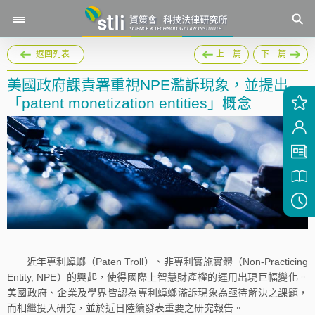
返回列表
上一篇
下一篇
美國政府課責署重視NPE濫訴現象，並提出
「patent monetization entities」概念
近年專利蟑螂（Paten Troll）、非專利實施實體（Non-Practicing
Entity, NPE）的興起，使得國際上智慧財產權的運用出現巨幅變化。
美國政府、企業及學界皆認為專利蟑螂濫訴現象為亟待解決之課題，
而相繼投入研究，並於近日陸續發表重要之研究報告。