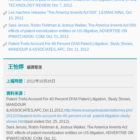
TECHNOLOGY REVIEW, Oct. 7, 2012
Lex machine releases “The America Invents Act 500”, LEXMACHINA, Oct.
10, 2012
Sara Jeruss, Robin Feldman & Joshua Walker, The America Invents Act 500:
effects of patent monetization entities on US litigation, ADVERTISE ON
IPWATCHDOG. COM, Oct. 21, 2012
Patent Trolls Account For 40 Percent Of All Patent Litigation, Study Shows,
MANDOUR & ASSOCIATES, APC, Oct. 11, 2012
王怡婷
編譯整理
上稿時間：
2012年10月26日
資料來源：
Patent Trolls Account For 40 Percent Of All Patent Litigation, Study Shows,
MANDOUR
&;ASSOCIATES,APC,Oct.11,2012,
http://www.losangelespatentattorney.pro/
2012/10/patent-trolls-account-for-40-percent-of-all -patent-litigation-study-
shows.html
(last visited Oct. 25, 2012).
Sara Jeruss, Robin Feldman &; Joshua Walker, The America Invents Act
500: effects of patent monetization entities on US litigation, ADVERTISE ON
IPWATCHDOG. COM, Oct. 21,