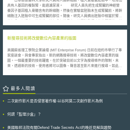
日本慈惠醫科大學研究人員用人類幹細胞，植入實驗鼠胚胎中，培育出
裡。發生這件事我並不意外，只不過我原本預期該公司會追蹤的是那些有更
具有人基因的複製腎，能過濾尿液。 研究人員先把生成腎臟的神經營
多侵權設計的人。雖然我承認我個人喜愛的神奇寶貝啟發了我的靈感，但不
養因子基因植入骨髓含有的幹細胞，然後在實驗鼠胚胎未生成腎臟前，將幹
是神奇寶貝的粉絲也都會喜歡這設計的原因就在於神奇寶貝本身的動物本質
細胞注入胚胎中可生成腎臟的部位。隨後，研究人員摘出胚胎中相當於腎臟
(generic-ness)。大多數都公認牠像一隻肥貓。而且我也被要求去設計其他
的部分。經過六天的培養，這部分組織長出了讓腎臟發揮功能的腎單位及其
的動物或生物。 Claudia Ng可能會被安排和任天堂神奇寶貝國際公司
周圍的腎間質。基因檢查結果確認該腎臟是由人的骨髓幹細胞生成。研究人
接觸，雖然他無法確定從這場可能的會議中會發生甚麼事。 3D列印設
員再將這一"複製腎"移植到其他實驗鼠的腹部，約二周時間後，"複製腎"生
計分享上有可能設計的產品會侵害他人權利，設計者在靈感啟發上到設計成
長到一百五十毫克。 利用骨髓幹細胞進行再生醫療，生成皮膚和軟骨
新搜尋技術將改變數位內容產業的版圖
品時皆須有避免侵權的考量，以免不只無法獲利也有侵權的風險。
等已經進入實用階段，但利用動物再生人類器官還沒有先例。參加研究的橫
尾隆認為，從理論上說，用這種方法生成的器官不會發生排異反應。除腎臟
美國麻省理工學院企業論壇 (MIT Enterprise Forum) 日前在紐約市舉行了專
外，這種方法還可用來生成胰腺和肝臟。
家座談會，與會專家指出，新的網路搜尋技術，將改變數位內容產業的版
圖。一個最重要的技術躍進，在於突破目前以文字為搜尋條件的限制，未
來，透過新的技術，使用者將可以圖像、聲音甚至影片來進行搜尋。如此，
數位內容產業的傳播將會更具效率，整個產業的發展也會更迅速，消費者也
能更快速地享受到各種數位內容。且讓我們拭目以待。
最多人閱讀
二次創作影片是否侵害著作權-以谷阿莫二次創作影片為例
何謂「監理沙盒」？
美國聯邦法院有關Defend Trade Secrets Act的晚近見解與趨勢