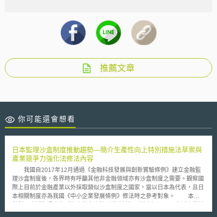
推薦文章
你可能還會想看
日本監理沙盒制度推動趨勢—簡介生產性向上特別措施法草案與
產業競爭力強化法修法內容
我國自2017年12月通過《金融科技發展與創新實驗條例》建立金融監
理沙盒制度後，各界時有呼籲其他非金融領域亦有沙盒制度之需要。觀察國
際上目前於金融產業以外採取類似沙盒制度之國家，當以日本為代表，且日
本相關制度亦為我國《中小企業發展條例》修法時之參考對象。 本文
針對日本近期提出之《生產性向上特別措施法》（草案）以及日本《產業競
爭力強化法》新近之修法等兩項日本近來有關沙盒制度之修法為觀察對象，