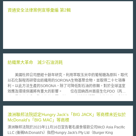
針對其整體立（修）法背景、《產業競爭力強化法》中灰色地帶解消制度及
企業實證特例制度修正重點以及《生產性向上特別措施法》（草案）中「專
資通安全法律案例宣導彙編 第2輯
案型沙盒」之制度內涵進行整理，並比較企業實證特例制度及專案刑沙盒兩
者制度上之異同。 本文最後發現，日本之沙盒制度設計上確實符合其
減少事前管制、強調事後確認與評估、建立風險控管制度、課與主管機關提
供資訊與建議之義務以及強化業者與主管機關聯繫等目標。同時，本文認為
日本沙盒制度中有兩項制度特色值得我國關注及參考。第一，日本成立了包
含外部專家的「評價委員會」，協助政府單位了解創新事業之內容及法規制
度之觀察。第二，日本未來將提高實證制度之協調層級，在日本內閣府下設
立單一窗口協助申請者決定其可適用之實證制度。
紡織業大革命 減少石油消耗
美國杜邦公司歷經十餘年研究，利用萃取玉米中的葡萄糖為原料，取代
以石化製程而研發出紡織用的SORONA生物基聚合物，並取得二十七項專
利。以此方法生產的SORONA，除了可降低對石油的依賴，對於全球溫室
效應及環境保護將有重大的影響。 位在田納西州首座生化PDO（丙二
醇，是生產高分子聚合物的主要原料，可用於製造塑膠、衣物紡織品或其他
產品 ）明年三月正式投入生產後，將前進亞洲設置第二座PDO廠，並尋求
替代玉米的新再生能源。而正式量產後，將供應台灣遠東紡織及大陸廈門翔
鷺紡織等十家大廠使用。
澳洲聯邦法院認定Hungry Jack's「BIG JACK」等商標未近似於
McDonald's「BIG MAC」等商標
澳洲聯邦法院於2023年11月16日宣告著名速食餐飲公司McD Asia Pacific
LLC (後稱McDonald's）指控Hungry Jack's Pty Ltd（Burger King