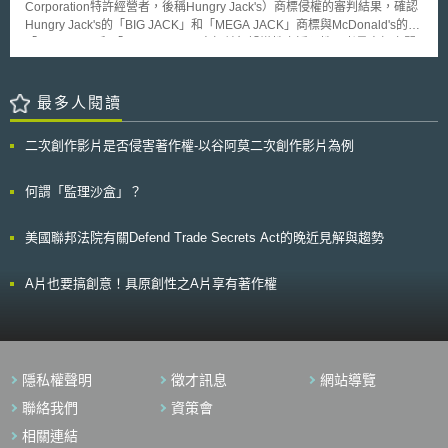
Corporation特許經營者，後稱Hungry Jack's）商標侵權的審判結果，確認
Hungry Jack's的「BIG JACK」和「MEGA JACK」商標與McDonald's的
「BIG MAC」和「MEGA MAC」商標並無誤導性之近似性，考量商標之間
的外觀、發音和含義等具有顯著性差異且能夠避免對消費者造成混淆，而判
決Hungry Jack's的商標使用並未侵犯McDonald's的商標權。 美國漢堡巨頭
McDonald's自1971年開始在澳洲運營並銷售「BIG MAC」漢堡。這起案件
最多人閱讀
始於McDonald's公司於2020年提出的指控，聲稱Hungry Jack's於該年推出
並使用的「BIG JACK」和「MEGA JACK」商標與其註冊的「BIG MAC」
二次創作影片是否侵害著作權-以谷阿莫二次創作影片為例
和「MEGA MAC」商標極為相似，可能導致消費者混淆，損害其商標權
益。然而，Hungry Jack's反駁了這一指控，主張其商標「BIG JACK」和
「MEGA JACK」在外觀、聲音和涵義上與McDonald's的「BIG MAC」和
何謂「監理沙盒」？
「MEGA MAC」存在顯著差異，並提出了獨特的市場定位和行銷策略。 聯
邦法院指出，McDonald's公司聲稱Hungry Jack's的「BIG JACK」和
美國聯邦法院有關Defend Trade Secrets Act的晚近見解與趨勢
「MEGA JACK」商標使用侵犯了其商標權，但卻未能提供足夠的證據來支
持這一主張。法院特別關注商標在外觀、聲音和含義上的差異，並考慮了它
們在市場上的實際使用情況。雖然兩者可能在某些方面顯示出相似性，例如
A片也要搞創意！具原創性之A片享有著作權
名稱中都包含了「BIG」與「MEGA」，但綜合考慮後，法院發現Hungry
Jack's的「BIG JACK」和「MEGA JACK」商標與McDonald's的「BIG
MAC」和「MEGA MAC」商標之間，包括外觀風格、字體設計和商業標識
等方面存在顯著差異，並未達到引起混淆或誤導的程度。因此，基於對雙方
商標相似性的詳細分析和法律準則的適用，最終判定Hungry Jack's的「BIG
隱私權聲明
徵才訊息
網站導覽
JACK」和「MEGA JACK」商標使用未對McDonald's商標構成侵權。 本案
突顯商標管理在品牌企業發展中的關鍵性。企業應定期檢視品牌商標使用情
聯絡我們
資策會
形與辨識侵權他人或被他人侵權等潛在風險，並適合維權等管制措施以及時
相關連結
保護自身的商標權益，確保品牌在市場中的競爭力。 本文同步刊登於TIPS