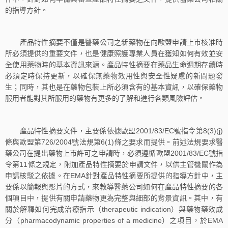
的指導方針。
產品特性摘要不僅是醫藥公司之新藥物在向歐盟申請上市核准時
所必須提供的重要文件，也是健康照護專業人員在獲知如何有效並安
全使用藥物時的基本資訊來源。產品特性摘要在藥品生命週期存續時
必須定時保持更新，以確保無藥物效用性與安全性疑慮的新問題發
生；同時，其也是在藥物包裝上所必須含有的基本資訊，以確保藥物
服用者能對其所服用的藥物有更多的了解和進行各類風險評估。
產品特性摘要文件，主要係依據歐盟2001/83/EC號指令第8(3)(j)
條與歐盟第726/2004號法規第6(1)條之要求而提供。前述法規要求醫
藥公司在提出藥物上市許可之申請時，必須遵循歐盟2001/83/EC號指
令第11條之規定，附加產品特性摘要於申請文件，以供主管機關作為
申請核駁之依據。在EMA針對產品特性摘要所提供的指導方針中，主
要係以簡報與影片的方式，來教導醫藥公司如何在產品特性摘要的各
個項目中，提供有關申請藥物更為完整與細部的背景資訊。其中，有
關於解釋如何完成治療指示（therapeutic indication）與藥物藥效成
分（pharmacodynamic properties of a medicine）之項目，於EMA