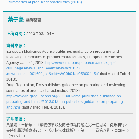
summaries of product characteristics (2013)
葉于豪
編譯整理
上稿時間：
2013年03月04日
資料來源：
European Medicines Agency publishes guidance on preparing and
reviewing summaries of product characteristics, European Medicines
Agency, Jan. 21, 2013,
http://www.ema.europa.eu/ema/index.jsp?
curl=pages/news_and_events/news/2013/01
/news_detail_001691.jsp&mid=WC0b01ac058004d5c1
(last visited Feb. 4,
2013).
Drug Regulation, EMA publishes guidance on preparing and reviewing
summaries of product characteristics (2013),
http://www.drugregulations.org/2013/01/ema-publishes-guidance-on-
preparing-and.html#!/2013/01/ema-publishes-guidance-on-preparing-
and.html
(last visited Fed. 4, 2013).
延伸閱讀：
黃慧嫺、王怡蘋，〈藥物仿單涉及的著作權問題之另一種思考 - 從禾利行vs.
美時化學製藥案談起〉，《科技法律透析》，第二十一卷第八期，頁36~60
（2009）。