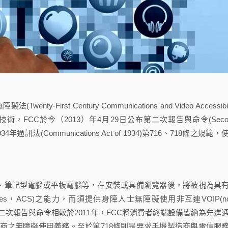
rst Century Communications and Video Accessibili
通訊技術，FCC於今（2013）年4月29日公布第二次報告與命令(Seco
4年通訊法(Communications Act of 1934)第716、718條之規範，
、筆記型電腦或平板電腦等，在安裝或具備瀏覽器後，將被視為具
 Services，ACS)之能力，而須提供身障人士無障礙使用非互連VOIP(no
議服務。第二次報告與命令相較於2011年，FCC將消費者終端設備皆納為先進
商之無障礙使用義務。至於第718條則是要求手機製造商與電信服