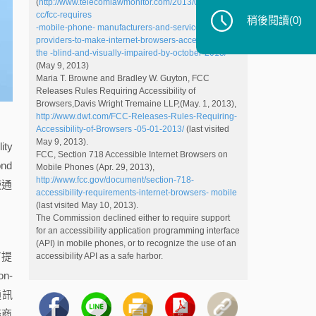
(
http://www.telecomlawmonitor.com/2013/05/articles/f
cc/fcc-requires
稍後閱讀
(0)
-mobile-phone- manufacturers-and-service-
providers-to-make-internet-browsers-accessible -to-
the -blind-and-visually-impaired-by-october-2013/
(May 9, 2013)
Maria T. Browne and Bradley W. Guyton, FCC
Releases Rules Requiring Accessibility of
Browsers,Davis Wright Tremaine LLP,(May. 1, 2013),
http://www.dwt.com/FCC-Releases-Rules-Requiring-
Accessibility-of-Browsers -05-01-2013/
(last visited
May 9, 2013).
ty
FCC, Section 718 Accessible Internet Browsers on
nd
Mobile Phones (Apr. 29, 2013),
http://www.fcc.gov/document/section-718-
使通
accessibility-requirements-internet-browsers- mobile
(last visited May 10, 2013).
The Commission declined either to require support
for an accessibility application programming interface
(API) in mobile phones, or to recognize the use of an
有提
accessibility API as a safe harbor.
n-
通訊
務商