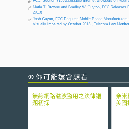
FCC, Section 718 Accessible Internet Browsers on Mobile
Maria T. Browne and Bradley W. Guyton, FCC Releases Ru
2013)
Josh Guyan, FCC Requires Mobile Phone Manufacturers an
Visually Impaired by October 2013 , Telecom Law Monitor
你可能還會想看
無線網路溢波盜用之法律議
奈米
題初探
美國