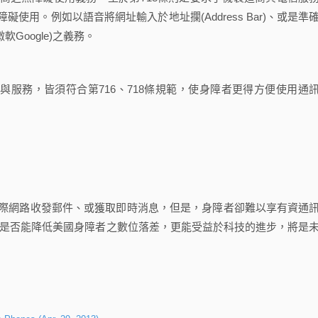
用。例如以語音將網址輸入於地址攔(Address Bar)、或是準
軟Google)之義務。
備與服務，皆須符合第716、718條規範，使身障者更得方便使用通
網際網路收發郵件、或獲取即時消息，但是，身障者卻難以享有資通
闡述，是否能降低美國身障者之數位落差，更能受益於科技的進步，將是