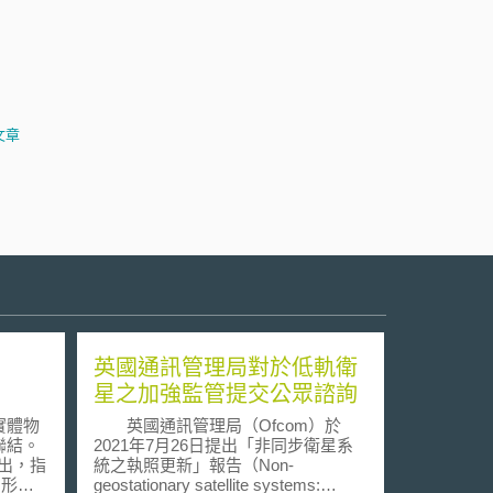
文章
英國通訊管理局對於低軌衛
星之加強監管提交公眾諮詢
實體物
英國通訊管理局（Ofcom）於
聯結。
2021年7月26日提出「非同步衛星系
提出，指
統之執照更新」報告（Non-
的形式
geostationary satellite systems: