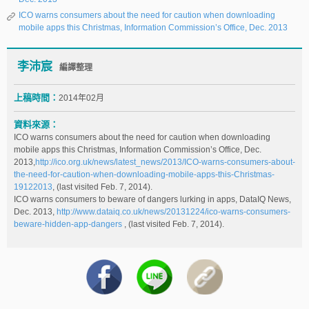
ICO warns consumers about the need for caution when downloading
mobile apps this Christmas, Information Commission’s Office, Dec. 2013
李沛宸
編譯整理
上稿時間：
2014年02月
資料來源：
ICO warns consumers about the need for caution when downloading
mobile apps this Christmas, Information Commission’s Office, Dec.
2013,
http://ico.org.uk/news/latest_news/2013/ICO-warns-consumers-about-
the-need-for-caution-when-downloading-mobile-apps-this-Christmas-
19122013
, (last visited Feb. 7, 2014).
ICO warns consumers to beware of dangers lurking in apps, DataIQ News,
Dec. 2013,
http://www.dataiq.co.uk/news/20131224/ico-warns-consumers-
beware-hidden-app-dangers
, (last visited Feb. 7, 2014).