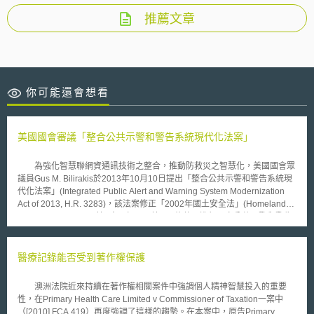
推薦文章
你可能還會想看
美國國會審議「整合公共示警和警告系統現代化法案」
為強化智慧聯網資通訊技術之整合，推動防救災之智慧化，美國國會眾
議員Gus M. Bilirakis於2013年10月10日提出「整合公共示警和警告系統現
代化法案」(Integrated Public Alert and Warning System Modernization
Act of 2013, H.R. 3283)，該法案修正「2002年國土安全法」(Homeland
Security Act of 2002)第5章，加入了第526條款，進行國家公共示警和警告
系統之現代化工作。 「整合公共示警和警告系統現代化法案」要求聯
邦政府應積極進行相關可經驗證和測試研發技術之使用可行性，並強化公共
示警和警告之傳遞與傳播，關於預期達成之目標則為: (1) 增強更高安全性、
醫療記錄能否受到著作權保護
可靠性，並強化聯邦政府的警報和預警能力; (2) 快速預警傳播效率; (3) 改善
通知遠程位置之能力; (4) 增強定位地理目標能力，以及 (5) 傳遞多種通信方
澳洲法院近來持續在著作權相關案件中強調個人精神智慧投入的重要
式提供警報和預警的能力，其也規範聯邦政府應制訂調整政府之共同警報和
性，在Primary Health Care Limited v Commissioner of Taxation一案中
預警協議、標準、名詞術語定義，以及公共警報和預警系統的操作流程。法
（[2010] FCA 419）再度強調了這樣的趨勢。在本案中，原告Primary