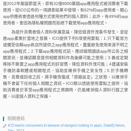
是2012年聖誕節當天，即有32億8000萬個app應用程式被消費者下載
使用。從ICO公布的ㄧ項調查結果中發現，有62%的app使用者，關心
app供應商會透過何種方式使用他們的個人資料；此外，有49%的app
使用者，會因為隱私權問題而拒絕下載使用app應用程式。
為提升消費者個人資料保護意識，降低個資外洩事件發生，並促
進app產業於當地之發展，ICO提供下列5項使用要點：1.只下載官方
或備受信賴app商店所提供之app應用程式，盡量避免使用來源不明之
app應用程式；2.下載app應用程式前，應詳細閱讀該app所公告之相
關資訊，並確認願意提供相關資料作為後續可能之使用；3.養成定期
移除不需要之app應用程式的好習慣，降低資料外洩可能；4建議安裝
手機防毒軟體或相關程式，協助並確保手機之安全性；5.於手機轉
售、丟棄或回收之前，將手機恢復成「原廠設定」之狀態，以確保手
機不會留下任何個人相關之資訊。ICO期以透過使用要點之提供，協
助消費者於享受app應用程式之樂趣時，仍能確保個人資料行蹤之掌
握，以達個人資料之保護。
相關連結
ICO warns consumers to beware of dangers lurking in apps, DataIQ News,
Dec. 2013