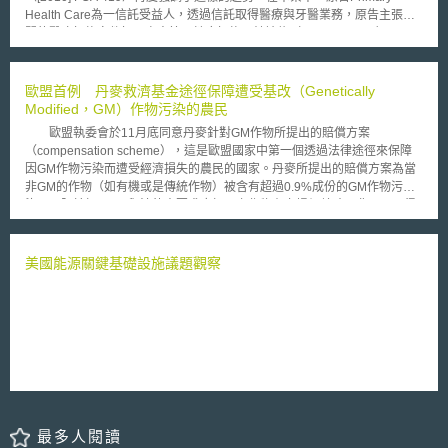
案更採用多元化傳遞機制，來傳播國土安全資訊和其他警告資訊給公眾，從
Health Care為一信託受益人，透過信託取得醫療與牙醫業務，原告主張相
而觸及最多數人，聯邦政府更應加強研發及採用各種未來科學技術及整合應
關的醫療記錄文件如：處方籤、健康記錄、轉診信（referral letters）以及
用。 其次，法案乃要求應設立「整合公共警報和預警系統諮詢委員
諮詢意見都有著作權，而於計算稅基時，應從信託的淨收益中加以扣除。
會」，除了聯邦政府及地方政府官員代表須參加外，並應納入民間產業參與
本案法官則指出，醫療記錄必須要達到語文著作的創作性實質要求，才
等意見諮詢，特別是明訂應結合: (1) 通信服務提供商; (2) 系統、設施、設
能主張著作權的存在。針對本案的相關醫療記錄法官分別分析如下： 一、
歐盟首例 丹麥救濟基金途徑保障遭受基改（Genetically
備，並提供通訊服務能力之廠商、開發者和製造商; (3) 第三方服務者 (4) 傳
諮詢記錄 所有的諮詢紀錄中，法官認定只有一份諮詢記錄受到著作權的保
Modified，GM）作物污染的農民
播產業; (5)手機產業; (6) 寬頻產業; (7) 衛星產業等。並且，為了促進地方和
護，該份記錄從頭到尾只有一個作者，並以連續記述的方式呈現出個人精神
整體區域合作，提倡公私夥伴合作關係，強化社區防範和因應，乃特別強調
歐盟執委會於11月底同意丹麥針對GM作物所提出的賠償方案
智慧的投入；而本案中其他的諮詢記錄則有多個作者，僅僅標記姓名、醫療
「商用行動通訊服務提供者」(Participating Commercial Mobile Service
（compensation scheme），這是歐盟國家中第一個透過法律途徑來保障
狀態、藥物治療以及生理、病理資料，難以呈現出個人精神智慧的表現，僅
Provider)之參與和角色定位，依定義，乃指稱「被選定自願性參與負責公共
因GM作物污染而遭受經濟損失的農民的國家。丹麥所提出的賠償方案為當
為病人的診斷與治療資訊，因此法官認定這些記錄無法受到著作權的保護。
警示情報傳遞之商用行動通訊服務提供者」。 截至2014年4月底，本法
非GM的作物（如有機或是傳統作物）被含有超過0.9%成份的GM作物污
二、 處方籤與健康記錄 作為本案證據的處方籤，只有姓名、藥物治療、劑
案已在眾議院委員會待審，相關立法趨勢與發展當持續關注之。
染，且限於標示GM與法律未要求應標示之作物有市場價差時，農民即可得
量以及制式醫囑等資訊，而健康記錄則只有一連串的病史與醫療程序。因
到賠償。 歐盟認為賠償方案有助於基改與非基改的共存制度，目前賠
此，法官認定本案中所有的處方籤與健康記錄都不足以作為著作權的保護的
償基金主要來源為種植可能導致污染的GM作物的農民所繳納之特別捐，藉
客體。 三、 轉診信 法官認定在本案中的轉診信都有一些個人精神智慧的投
由此方案更可以刺激種植GM作物的農民審慎地預防污染的發生，未來賠償
美國能源關鍵基礎設施議題觀察
入，儘管轉診信都是依循固定的格式，但基於轉診信的目的考量，固定的格
基金將改為由私人保險支付。 生物科技在歐盟一直是受爭議之領域，
式與內容都是合理的，因此本案中的轉診信都可以受到著作權的保護。
事實上，歐洲人民反GM食品的情緒有增無減，從英國人民關切GM食品的比
在Primary Health Care一案中，法官認定相關的醫療記錄文件並不必
例逐漸爬升（從2002年的56%提高至現今的61%）即可看出端倪。此外，
然一律受到著作權的保護，必須個別的加以認定。在醫療記錄中，只有當所
歐洲食品大廠Heinz與英國的大型超商也都已改用非GM的名義來當為市場
有作者是能夠被辨識、特別是在只有單一作者的醫療紀錄中，能達到著作權
銷售工具。不過，也不是所有的歐盟國家中態度都相同，歐盟所進行不下十
法中語文著作對於個人精神智慧投入的要求時，才會受到著作權的保護。
次的支持或反對GM食品或飼料投票，英國、芬蘭和紐西蘭永遠都是投下支
持GM的那一票。
最多人閱讀