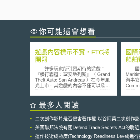
你可能還會想看
遊戲內容標示不實，FTC將
國際
開罰
船舶
許多玩家所引頸期待的遊戲：
國際海事
『橫行霸道：聖安地列斯』（ Grand
Marit
Theft Auto: San Andreas ）在今年風
海事安全
光上市。其遊戲的內容不僅可以欣賞
Comm
到 洛杉磯、舊金山與拉斯維加斯等地
開第1
維妙維肖的城市風景外，更可以滿足
會議批
玩家瘋狂的想像，如：殺人放火、參
點如下： 一、盤點相關國
最多人閱讀
與幫派火拼等。但也由於遊戲內容充
規範，以確
斥過多的血腥、暴力與色情情節， 根
上自駕船
二次創作影片是否侵害著作權-以谷阿莫二次創作
據美國分級制度 Entertainment
Surf
Software Rating Board （ ESRB ）的
運作與航行；或
美國聯邦法院有關Defend Trade Secrets Act
分類，本遊戲應該是屬於「只限成人
自駕船
（ AO, Adults Only ）」，不過本遊
運作技術成熟度(Technology Readiness Level)
用於海