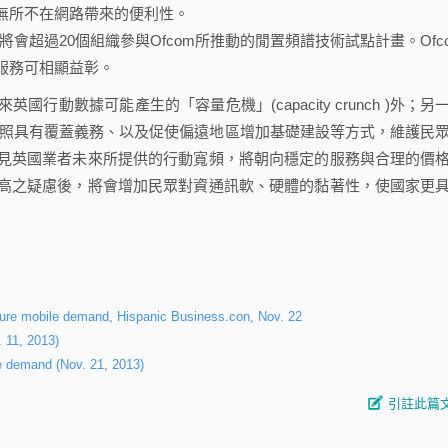
無所不在網路帶來的便利性。
月內，將會超過20個組織參與Ofcom所推動的閒置頻譜技術試點計畫。Ofc
服務可相顯益彰。
動數據可能產生的「容量危機」(capacity crunch )外；另
執照具有覆蓋義務、以及促使偏遠地區增加基礎建設等方式，維護民
見英國業者未來所提供的行動寬頻，將朝向穩定的服務與合理的價
高之疑慮後，將會增加民眾對資通訊軟、硬體的黏著性，使國家更
uture mobile demand, Hispanic Business.con, Nov. 22
 11, 2013)
le demand (Nov. 21, 2013)
引註此篇