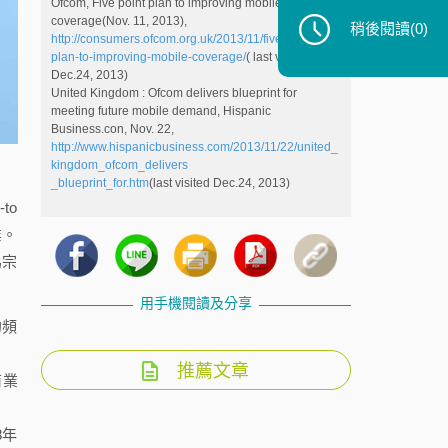
Ofcom, Five point plan to improving mobile
coverage(Nov. 11, 2013),
稍後閱讀
(0)
http://consumers.ofcom.org.uk/2013/11/five-point-
plan-to-improving-mobile-coverage/
( last visited
Dec.24, 2013)
United Kingdom : Ofcom delivers blueprint for
meeting future mobile demand, Hispanic
Business.con, Nov. 22,
http://www.hispanicbusiness.com/2013/11/22/united_
kingdom_ofcom_delivers
_blueprint_for.htm
(last visited Dec.24, 2013)
to
業。
為宗
用手機閱讀及分享
的頻
推薦文章
商業
8年