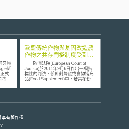
歐盟傳統作物與基因改造農
作物之共存門檻制度受到歐
洲法院的挑戰
班牙施
歐洲法院(European Court of
le新
Justice)於2011年9月6日作出一項指
月正式
標性的判決，係針對蜂蜜或食物補充
商將可
品(Food Supplement)中，若其花粉成
s
分受到基因改造作物之污染，則無論
著作權
該污染是有意或無意所造成者，未經
法中並
審核前均不得任意販售。據此，蜂蜜
如
或食物補充品的生產者得就因不得販
付的授
售所產生之損失向污染源或政府求
的公司
償。 該案原為德國的養蜂人認為
近年
其生產之蜂蜜中的花粉受到鄰近距離
片享有著作權
繼推行
五百公尺的基因改造農作物試驗之污
?
新聞内
染，而該試驗即為巴伐利亞政府所核