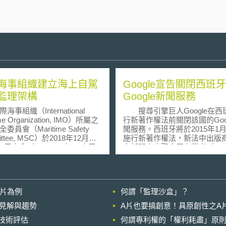
海事組織建立海上自駕
Google宣告關閉西班牙
監理架構
Google新聞服務
組織（International
搜尋引擎巨人Google在西
ime Organization, IMO）所屬之
行新著作權法前關閉該國的Goog
委員會（Maritime Safety
聞服務。西班牙將於2015年1
ittee, MSC）於2018年12月召
施行新著作權法，新法中出版
00屆大會（MSC 100），本屆
向新聞内容聚合平台業者（new
准海上自駕船舶監管架構，要
aggregator）徵收授權金，且
際海事組織
人不得約定不行使該權利。新
認該規範： 是否適用於海
未明定新聞内容聚合平台業者
舶（Maritime Autonomous
Google新聞與Yahoo新聞應支
影片為例
何謂「監理沙盒」？
ace Ships, MASS）及是否妨礙其
權金額，但卻規定違反此法令
 是否適用於海事海上
需繳付75萬美金的罰款。 
的晚近見解與趨勢
A片也要搞創意！具原創性之A
舶且不妨礙其運作；或 是否適
來，歐盟各國如德國、法國相
進行技術評估
事海上自駕船舶且不妨礙其運
何謂專利權的「權利耗盡」原則
新著作權法，讓著作權人得向