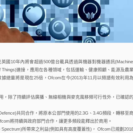
0年內將會超過500億台載具透過與機器對機器通訊(Machine-
nternet of Things)連接，應用在各種領域，包括運輸、健康照顧、能源及農
總量將是現在25倍，Ofcom在今(2013)年11月以頻譜有效利用
用，除了持續評估廣播、無線相機與麥克風移頻可行性外，已確認
try of Defence)共同合作，將原本公部門使用的2.3G、3.4G頻段，轉移至
，Ofcom將持續與政府部門合作，讓更多頻段能釋出於商用。
 Spectrum)所帶來之利益(例如具有高度覆蓋性)， Ofcom已規劃201