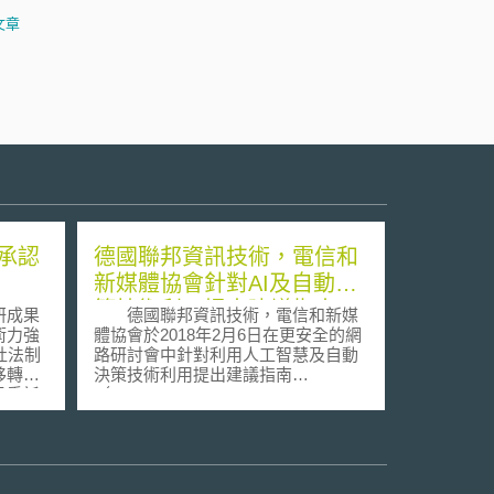
文章
承認
德國聯邦資訊技術，電信和
新媒體協會針對AI及自動決
策技術利用提出建議指南
研成果
德國聯邦資訊技術，電信和新媒
術力強
體協會於2018年2月6日在更安全的網
杜法制
路研討會中針對利用人工智慧及自動
移轉或
決策技術利用提出建議指南
予委託
（Empfehlungen für den
本拜杜
verantwortlichen Einsatz von KI und
的相關
automatisierten Entscheidungen），
位，但
旨在提升企業數位化與社會責任，並
未預備
提升消費者權益保護。 本份指南提出
由國家
六項建議： 促進企業內部及外部訂定