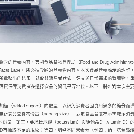
美國食品藥物管理局（Food and Drug Administratio
n Facts Label）所必須彰顯的營養物內容。本次食品營養標示的調整
所彙整出的結果，就攸關消費者疾病、健康與日常需求的營養物，
落實保障消費者在選擇食品的資訊平等地位。以下，將針對本次主
added sugars）的數量，以避免消費者因食用過多的糖分而
更新食品營養物份量（serving size），對於食品營養標示需顯示消
第三，要求標示鉀（potassium）與維他命D（vitamin D）
D有攝取不足的現象；第四，調整不同營養素（例如：鈉、膳食纖