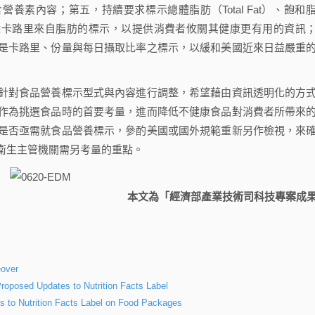
養素內容；第五，持續要求標示總體脂肪（Total Fat）、飽和
去除卡路里來自脂肪的標示，以提供消費者攸關其健康更有用的資訊
是卡路里、份量與每日攝取比率之標示，以緩和美國近來日益嚴重
針對食品營養標示型式與內容進行調整，希望藉由資訊透明化的方
作為挑選食品時的首要考量，進而降低不健康食品對消費者所帶來
是否亟需就食品營養標示，參酌美國或國外規範重新另作檢視，來
衛生主管機關需另考量的重點。
本文為「經濟部產業技術司科技專案成
eover
posed Updates to Nutrition Facts Label
s to Nutrition Facts Label on Food Packages