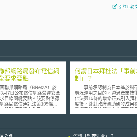
引註此篇
聯邦網路局發布電信網
何謂日本拜杜法「事前
全要求要點
制」？
邦網路局（BNetzA）於
事前承認制為日本基於科
9年3月7日公布電信網路營運安全
廣泛運用之目的，透過產業技
求目錄關鍵要點。該要點係德
化法第19條的增修正式引入拜
網路局電信通訊法第109條第6
度後，針對政府資助研發成果
，與聯邦資訊安全局（BSI）
授權予計畫外第三人的情形賦
聯邦資料保護與資訊自由委員
機關與執行單位的義務。在日
fDI）達成協議後制定，並由德
法制度下，政府資助研發成果
網路局發布之。此尤其適用於
專利權原則上得歸屬於執行單
發展5G網路，因該技術係為未
考量到這些研發成果若移轉給
影片為例
何謂「監理沙盒」？
關鍵基礎設施，為確保技術發
活用該些成果之人，將會造成