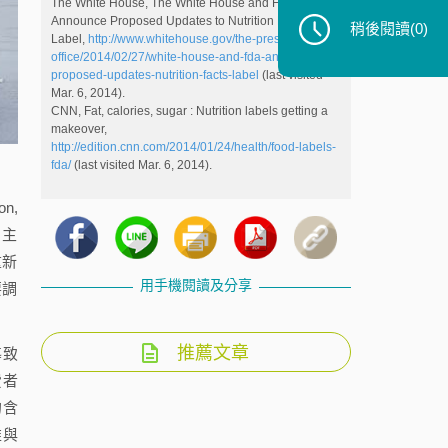
The White House, The White House and FDA
Announce Proposed Updates to Nutrition Facts
稍後閱讀
(0)
Label,
http://www.whitehouse.gov/the-press-
office/2014/02/27/white-house-and-fda-announce-
proposed-updates-nutrition-facts-label
(last visited
Mar. 6, 2014).
CNN, Fat, calories, sugar : Nutrition labels getting a
makeover,
http://edition.cnn.com/2014/01/24/health/food-labels-
fda/
(last visited Mar. 6, 2014).
n,
，主
重新
用手機閱讀及分享
要調
推薦文章
導致
費者
的含
維與