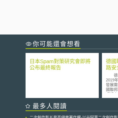
你可能還會想看
日本Spam對策研究會即將
德國
公布最終報告
路安
德國聯
201
發展需
國聯邦
項規定
和德國
會（B
最多人閱讀
國聯邦
在德國
二次創作影片是否侵害著作權-以谷阿莫二次創作
來核心