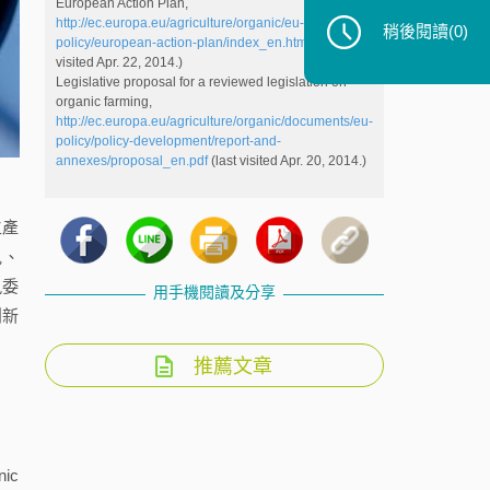
European Action Plan,
http://ec.europa.eu/agriculture/organic/eu-
稍後閱讀
(0)
policy/european-action-plan/index_en.htm
(last
visited Apr. 22, 2014.)
Legislative proposal for a reviewed legislation on
organic farming,
http://ec.europa.eu/agriculture/organic/documents/eu-
policy/policy-development/report-and-
annexes/proposal_en.pdf
(last visited Apr. 20, 2014.)
生產
見、
執委
用手機閱讀及分享
創新
推薦文章
ic