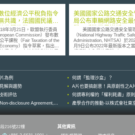
數位經濟公平稅負指令
美國國家公路交通安全
無共識，法國國民議會
局公布車輛網路安全最
數位服務稅
踐，呼籲業界遵循
8年3月21日，歐盟執行委員
美國國家公路交通安全管
ropean Commission）發布數
（National Highway Traffic Saf
課稅（Fair Taxation of the
Administration, NHTSA）於20
tal Economy）指令草案，指出在
月9日公布2022年最新版本之
濟模式中，由於創造利益的用
輛網路安全最佳實踐（Cybersecu
地並不受限於營業處所，因此
Best Practices for the Safety of
物與提供勞務之增值發生地，
Modern Vehicles），強化政
主體之納稅地點分離，而無法
聯網車輛網路安全之把關。 文件
來源地原則所評價，嚴重侵蝕
將網路安全實踐項目區分為「
影片為例
何謂「監理沙盒」？
內稅基。對此，該草案分別提
路安全最佳實踐」及「車輛技
稅（Digital Tax）與顯著數位
安全最佳實踐」兩塊，前者主
的晚近見解與趨勢
A片也要搞創意！具原創性之A
gnificant Digital
司整體組織網路安全文化與監
進行技術評估
sence）兩份提案，用以針對特定
何謂專利權的「權利耗盡」原則
之建立；後者則偏重於技術性
務利潤制定共同性數位稅制，
內涵。 「一般網路安全最佳實
losure Agreement,
產學合作的推動-以株式會社東京
數位服務業者與傳統的實體公
踐」共有45項要點，核心概念
平等的市場競爭地位。 值
司應訂定明確的網路安全評估
的是，該草案之長遠解決提案
由領導階層負責相關監督責任
數位化存在」（Significant
執行網路安全之風險評估及第
其他資訊
段216號22樓
tal Presence）修正國際間課稅權
正稽核，並對其所發現之風險
人事（Significant People
取保護措施並持續監控，同時
+886-2-6631-1001