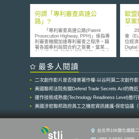
何謂「專利審查高速公
歐盟
路」?
草案
批准
「專利審查高速公路(Patent
201
Prosecution Highway, PPH)」係指專
會（Eu
利審查機關加速專利審查之程序。藉
位經濟公平
著各國專利局間合約之簽署，當某專
Digi
利申請在第1間專利局取得至少1請求
數位經
項(claim)之核准後，申請人得請求加
戶資料
速第2間專利局就該已經核准之請求項
銷售貨
最多人閱讀
之審查程序。申請人得縮短取得專利
與納稅
之期間，參與之專利局亦得藉著利用
為現行
二次創作影片是否侵害著作權-以谷阿莫二次創作
第1間審查之專利局已有資料，降低審
歐盟境
查工作之負荷。但此並不代表於第1間
出了數位
美國聯邦法院有關Defend Trade Secrets Act
專利局獲准之專利之發明於第2間專利
化存在（Si
局亦會當然獲准。 台灣目前已與
運作技術成熟度(Technology Readiness Level)
Pre
美國、日本、韓國及西班牙簽署備忘
數位服
美國涉密聯邦政府員工之機密資訊維護-保密協議（Non-disc
錄進行專利審查高速公路之計畫，日
以確保
NDA）之使用
後專利申請人得利用此機制，縮短取
司立於
得專利之時程，專利局的審查速度亦
得關注
會加快。根據智財局之統計，至2016
以「顯著
台北市106敦化南路二
年6月底，平均首次OA(office action)
Digi
期間(自PPH文件齊備至首次OA平均
歸屬之重要
+886-2-6631-1000