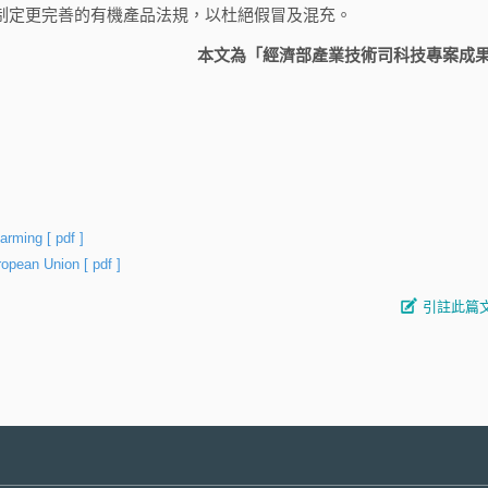
Products)，將擬制定更完善的有機產品法規，以杜絕假冒及混充。
本文為「經濟部產業技術司科技專案成
 farming
[ pdf ]
European Union
[ pdf ]
引註此篇