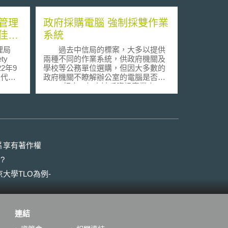
管理
政府採購電腦 強制採雙作業
佳實
系統
理局
過去中信局的標案，大多以提供
ety
兩種不同的作業系統，供政府機關及
22年9
學校等公務單位選購，但因大多數的
當代車
政府機關不瞭解辦公室的電腦是否與
rity
Linux 相容，加上缺乏資訊專業人
員，最後絕大多數仍以採購視窗作業
府對先進
系統為主。 由於今年立法院在審
查預算時，加了附帶決議，要政府機
一般網
關採購微軟產品的金額要減少 25% ，
術網路
故中信局最近在執行政府資訊產品採
要為公
購時，首度強制投標的個人電腦業
片享有著作權
管機制
者，要通過「 Linux 軟硬體相容性基
?
的建議
本驗證規範」，從第 11 標開始（案
號 LP5 940025 ），明訂投標的廠商
大學TLO為例-
為：公
要提供符合「基本中文化實用性測試
程序，
應用規範」（具備瀏覽器、電子郵
，定期
件、文書處理等功能）的 Linux 作業
三方公
系統，並通過「 Linux 軟硬體相容性
連結
弱點採
基本驗證規範」。換言之，未來桌上
應妥善
型電腦出貨都必須採雙作業系統（