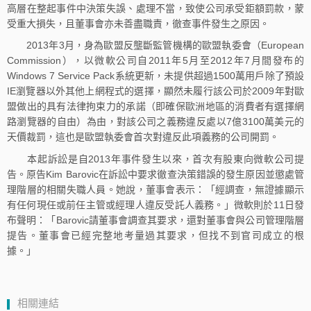
高層在整起事件中決策失誤、處理不當，致使公司承受鉅額罰款，蒙
受重大損失，且董事會亦未善盡職責，徹查事件發生之原因。
2013年3月，身為歐盟反壟斷監管機構的歐盟執委會（European
Commission），以微軟公司自2011年5月至2012年7月間發布的
Windows 7 Service Pack系統更新，未提供超過1500萬用戶除了預設
IE瀏覽器以外其他上網程式的選擇，顯然未履行該公司於2009年對歐
盟做出的具有法律拘束力的承諾（即確保歐洲地區的消費者有選擇網
路瀏覽器的自由）為由，對該公司之義務違反處以7億3100萬美元的
天價裁罰，這也是歐盟執委會首次對違反此項義務的公司開罰。
本起訴訟是自2013年事件發生以來，首次有股東向微軟公司提
告。原告Kim Barovic在訴訟中要求徹查決策錯誤的發生原因並懲處管
理階層的相關失職人員。她說，董事會表示：「經調查，無證據顯示
有任何現任或前任主管或經理人違反受託人義務。」微軟則於11日發
布聲明：「Barovic請董事會調查其要求，還對董事會與公司管理階層
提告。董事會已經完整地考量過其要求，但找不到官司成立的根
據。」
相關連結