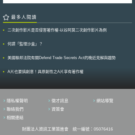
的超車、切車、煞車;普及化的智慧交通引導系統與預警服務。 數位測
就中國大陸針對影視、出版、演出等行業的管制規範，予以整理，以供後續
試領域讓工業，研究和政策獲得在實際交通狀況的經驗。研究資金提供對
與中國大陸官方協商議題之參酌。 一、中國大陸電影產業相關法令限制
象，聯邦政府將提供約1億歐元給測試領域的研究項目。研究測試補助重點
（一）主體經營資格 1.外商僅能透過合作攝製（無法獨資）進行電影拍攝
最多人閱讀
在以下領域：駕駛人和車輛之間的相互作用；交通管理和規劃；聯網與資料
(1) 電影未開放獨資（境外組織）拍攝，僅能與中國大陸方合作拍攝（電影
管理；社會層面。
管理條例第18條） (2) 合作攝製分為三種聯合攝製、協作攝製、委託攝製
二次創作影片是否侵害著作權-以谷阿莫二次創作影片為例
（中外合作攝製電影片管理規定第5條）。聯合攝製聘用的境外主創人員需
要經過廣電總局批准，且外方主要演員比例不得超過主要演員總數的三分之
二（中外合作攝製電影片管理規定第13條）。而協作攝製、委託攝製的影片
何謂「監理沙盒」？
因為不在中國大陸上映，所以無此問題。 2.電影製片單位限於中外合營（合
作、合資） (1) 外商無法獨資成立電影製片單位，僅能透過合作、合資的方
美國聯邦法院有關Defend Trade Secrets Act的晚近見解與趨勢
式進行，並由中方廣電總局提出申請，成立後享有與其國有電影製片單位相
同權利與義務。此外，外資投資合作、合資之電影製片單位資本額不得少於
500萬元人民幣，且比例不得超過49%。（電影企業經營資格准入暫行規定
A片也要搞創意！具原創性之A片享有著作權
第6條） 3.電影技術公司，改造電影製片、放映基礎設施和技術設備等相關
產業限於中外合營（合作、合資） (1) 電影技術公司，改造電影製片、放映
基礎設施和技術設備等相關產業，外商也僅能採取合作、合資的方式投資，
且限定資本額不得少於500萬元人民幣，且比例不得超過49%。（電影企業
經營資格准入暫行規定第9條） 4.外商不得獨資成立電影院，僅限中外合營
隱私權聲明
徵才訊息
網站導覽
（合作、合資） (1) 臺灣業者在大陸投資電影放映業務視同外資。（外商投
資電影院暫行規定第10條） (2) 外資不得獨資成立電影院，僅限於合作、合
聯絡我們
資策會
資（外商投資電影院暫行規定第2條）。資本額不得少於600萬元人民幣，
相關連結
且中方投資比例不得低於51%，但針對試點城市中方比例不得低於25%。
（外商投資電影院暫行規定第4條） 5.外商無法從事電影發行、放映業務 (1)
財團法人資訊工業策進會 統一編號：05076416
關於電影的發行、放映業務僅限其國內企業可以經營，外資無法投資（電影
企業經營資格准入暫行規定）。 二、中國大陸電視產業相關法令限制