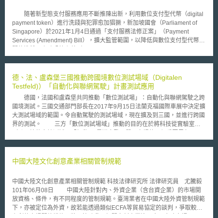
（AI基礎應用） 針對技術引進的初步活用階段，共包含31個檢核項目，旨
在建立基礎的倫理合規防線。 （二）第二階段：進階應用（AI決策支援）
隨著新型態支付服務應用不斷推陳出新，利用數位支付型代幣（digital
適用於AI提供資料分析與建議以輔助人員進行行政決策的情境。隨著影響力
payment token）進行洗錢與犯罪愈加猖獗，新加坡國會（Parliament of
提升，檢核項目擴增至74個，強化透明性與責任性的審查。 （三）第三階
Singapore）於2021年1月4日通過「支付服務法修正案」（Payment
段：深度融合（AI自主決策） 針對AI具備高度自主決策權的高風險情境（如
Services (Amendment) Bill），擴大監管範圍，以降低與數位支付型代幣有
自主化服務或複雜判斷），執行最嚴密的倫理檢查，共達90個檢核項目。
關的洗錢、資助恐怖主義（money laundering and terrorism financing,
建議公部門依檢核表自行檢查，並依結果建立「調整與回饋」的循環機制，
ML/TF）及隱匿非法資產風險。 本次修正重點包含（1）賦予新加坡金
以因應不斷變化的技術環境。 MOIS部長指出，未來將進一步蒐集學界意見
融管理局（Monetary Authority of Singapore, MAS）更大權責，可要求支
以完備倫理原則，並開發一套AI倫理原則之培訓課程，確保一線能落實執行
付服務供應商落實相關客戶保護措施，例如要求數位支付型代幣服務供應商
德、法、盧森堡三國推動跨國境數位測試場域（Digitalen
這90個檢核項目，保障人權與基本權利。 由於目前未見90個檢核項目內
所保管之資產與自有資產分開存放，以確保客戶資產不受損失；（2）將虛
Testfeld)）「自動化與聯網駕駛」計畫測試應用
容，值得持續追蹤後續進展。 本文為資策會科法所創智中心完成之著作，
擬資產服務供應商（virtual assets service providers）納入法規監管，擴大
非經同意或授權，不得為轉載、公開播送、公開傳輸、改作或重製等利用行
德國，法國和盧森堡共同推動「數位測試場」：自動化與聯網駕駛之跨
數位支付型代幣服務定義，使其包括代幣轉讓、代幣保管服務與代幣兌換服
為。 本文同步刊登於TIPS網站（https://www.tips.org.tw）
國境測試。三國交通部門部長在2017年9月15日法蘭克福國際車展中決定擴
務；（3）擴大跨境匯兌服務（cross‑border money transfer service）定
大測試場域的範圍。令自動駕駛的測試場域，現在擴及到三國，並進行跨國
義，凡是與新加坡支付服務供應商進行資金轉移，不論資金是否流經新加
界的測試。 三方「數位測試場域」推動的目的在於將科技從實驗室帶
坡，皆受新加坡金融管理局監管；（4）擴大國內匯款服務（domestic
到跨國境的實地測試。「行動4.0是邁向歐洲單一市場的一個重要里程
money transfer service）範圍，以涵蓋收付雙方均為金融機構之情形。
碑」，德國交通部長希望「自動駕駛領域是由歐洲來主導的市場」。並由
新加坡金融管理局表示，本次修法目的是為了因應支付服務產業的廣泛
德、法與盧森堡共同簽署三邊「數位測試場域」協議。 二月初同意的
應用，降低潛在犯罪風險與維護金融安全，有效保護消費者權益，並維持金
「數位測試場域」，是德法在2016年9月開始執行的「法德電動與數位方
中國大陸文化創意產業相關管制規範
融穩定性與維護貨幣政策有效性。
案」計畫跨國界測試自動駕駛的一部分。以共同合作，兩國希望推動電動車
和自動駕駛領域的創新。如今又加入第三個國家：盧森堡。 目前，測
中國大陸文化創意產業相關管制規範 科技法律研究所 法律研究員 尤騰毅
試場域的選擇，從德國薩蘭邦梅爾茲，經過薩爾路易和薩爾布呂肯，最後到
101年06月08日 中國大陸針對內、外資企業（含台資企業）的市場開
法國梅斯。此次，將盧森堡的貝唐堡設置的測試車道納入成為一個跨越三個
放資格、條件，有不同程度的管制規範。臺灣業者在中國大陸外資管制規範
國家的車道測試圈。 計畫所進行測試著重以下應用：車間通信（車對
下，亦被定位為外資，故若能透過類似ECFA等貿易協定的談判，爭取較為
車）和與透過LTE/5g等行動通訊信號與基礎設施通訊;自動化和聯網駕駛下
有利的市場開放措施，將可協助我國相關文創事業進入中國大陸市場。以下