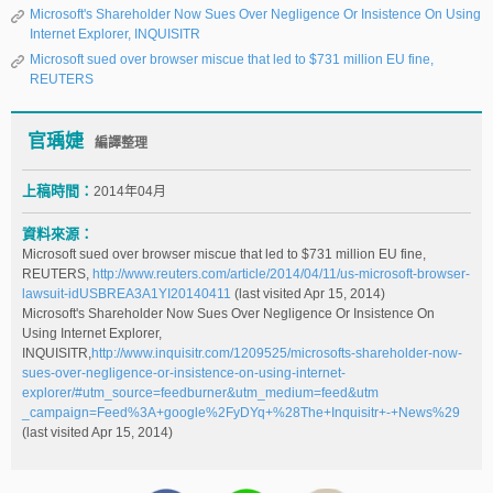
Microsoft's Shareholder Now Sues Over Negligence Or Insistence On Using
Internet Explorer, INQUISITR
Microsoft sued over browser miscue that led to $731 million EU fine,
REUTERS
官瑀婕
編譯整理
上稿時間：
2014年04月
資料來源：
Microsoft sued over browser miscue that led to $731 million EU fine,
REUTERS,
http://www.reuters.com/article/2014/04/11/us-microsoft-browser-
lawsuit-idUSBREA3A1YI20140411
(last visited Apr 15, 2014)
Microsoft's Shareholder Now Sues Over Negligence Or Insistence On
Using Internet Explorer,
INQUISITR,
http://www.inquisitr.com/1209525/microsofts-shareholder-now-
sues-over-negligence-or-insistence-on-using-internet-
explorer/#utm_source=feedburner&utm_medium=feed&utm
_campaign=Feed%3A+google%2FyDYq+%28The+Inquisitr+-+News%29
(last visited Apr 15, 2014)