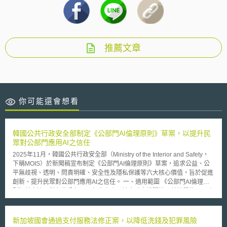
推薦文章
你可能還會想看
韓國公共行政安全部制定《公部門AI倫理原則》草案，以提升民
眾對公部門應用AI之信任
2025年11月，韓國公共行政安全部（Ministry of the Interior and Safety，
下稱MOIS）於新聞稿宣布制定《公部門AI倫理原則》草案，追求公益、公
平無歧視、透明、問責明確、安全性及隱私保護等六大核心價值，旨於促進
創新、提升民眾對公部門應用AI之信任。 一、適用範圍 《公部門AI倫理原
則》草案適用對象為公部門，包含中央、地方政府機關等，其性質為不具強
制力的指引。 二、檢核表分三階段漸進式管理 《公部門AI倫理原則》草案
依AI 應用的複雜程度分為三階段漸進式管理，設計最高達90個細項的檢核
表（Checklist），惟目前尚未公開詳細內容： （一）第一階段：基礎導入
新加坡國會通過支付服務法修正案，以降低洗錢及犯罪風險