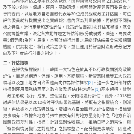
為確保評估之專業性及客觀性，由韓國智財委員會之民間委員、
及下設之創造、保護、運用、基礎環境、新智慧財產等專門委員會之
專門委員，以及地方自治團體代表等30位成員組成政策評估團。每位
評估委員就各機關提出之實績報告書內容為判斷依據，再依照不同指
標之特性，進行定量和定性評估。政策評估團第1次評估完畢後，就會
召開調整會議，決定各推動課題之評估等級(分成優秀、普通、需要改
善3個等級)為何。最後，本智財施行計畫之最終評估結果會告知相關
機關，供其制定、執行政策之參考，並且運用於智慧財產財政分配方
向及下年度施行計畫之制定上。
二、評估指標
在評估指標設計上，韓國一大特色在於其不以行政機關別為政策
評估，而是以創造、保護、運用、基礎環境、新智慧財產等五大政策
領域以及加上地方自治團體面向作為評估框架
[2]
。進一步之細部評估
指標則運用國務總理室之政府業務評估(特定評估
[3]
)基本架構，針對
「政策形成–執行–成果」整個過程，分階段進行評估。此外，2013檢
討評估結果是以2012檢討評估結果為基礎，將既有之指標統合、刪減
後，再依據地方政策特殊性，增加地方自治團體之評估指標。指標變
更事項有：依據各地方特殊性需要有針對地方量身訂作之「地方自治
團體政策差別性」指標；針對識別性較弱之「推動日程之適當性」與
「監督與情況變化之對應性」之指標整合。配分變更事項有：因應政