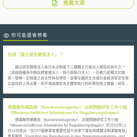
推薦文章
你可能還會想看
何謂「國立研究開發法人」？
國立研究開發法人為日本法制度下三種獨立行政法人類型的其中之一
（其餘兩種為中期目標管理法人、與行政執行法人），任務乃是獨立於國
家，發揮一定程度之自主性與自律性，從事在國民生活或社會經濟安定性等
公益目的上所必要，但不須由國家為主體來執行的科學技術之實驗、研究與
開發，並且這些科技研發業務，係基於具備一定中長期政策目標之計畫而進
行，目的在於最大限度地確保得以提升國家科技水準、同時攸關經濟健全發
展及其他公益的研發成果，並被期待產出得參與國際競爭的世界頂尖水準之
新創科技，作為國家戰略的一環，同時專注於基礎科學與國家核心技術的研
德國聯邦網路局（Bundesnetzagentur）法規問題研究工作小組
發。但在國立研究開發法人中，其所屬職員的身分並非公務員。 現在
（Wissenschaftlicher Arbeitskreis für Regulierungsfragen）提
日本共有將近30個獨立研究開發法人，如日本醫療研究開發機構、森林研
出OTT服務法制規範意見報告
德國聯邦網路局（Bundesnetzagentur） 法規問題研究工作小組
究‧整備機構‧新能源‧產業技術總合開發機構（NEDO）、國立環境研究
（Wissenschaftlicher Arbeitskreis für Regulierungsfragen）於2015年11
所等。
月18日提出「在OTT服務業者重要性提升背景下電信與媒體法制演變進程」
意見報告（Evolution der Regulierung in den Telekommunikations- und