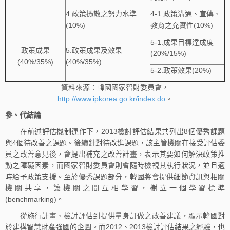
4.政策擴散之努力水準
4-1.政策溝通、宣傳、
(10%)
教育之充實性(10%)
5-1.成果目標達成度
政策成果
5.政策成果及效果
(20%/15%)
(40%/35%)
(40%/35%)
5-2.政策效果(20%)
資料來源：韓國國家智財委員會，
http://www.ipkorea.go.kr/index.do
。
參、代結論
在前述評估機制運作下，2013檢討評估結果共列出8個優秀課題
與4個待改善之課題。後續針對待改進課題，該主管機關在接受評估委
員之改善意見後，會提出補充之改善計畫，表示其要如何解決政策推
動之障礙因素，而國家智財委員會則會隨時檢視其執行狀況，並且適
時給予政策支援。至於優秀課題部分，韓國將會提供細節資訊與相關
機關共享，讓機關之間互相學習，樹立一個學習標準
(benchmarking)。
從施行計畫、檢討評估到提供量身訂做之改善建議，顯示韓國對
於建構智慧財產強國的企圖。而2012、2013檢討評估結果之經驗，也