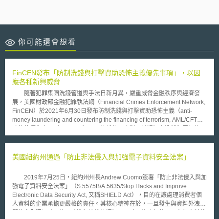
你可能還會想看
FinCEN發布「防制洗錢與打擊資助恐怖主義優先事項」，以因
應各種新興威脅
隨著犯罪集團洗錢管道與手法日新月異，嚴重威脅金融秩序與經濟發
展，美國財政部金融犯罪執法網（Financial Crimes Enforcement Network,
FinCEN）於2021年6月30日發布防制洗錢與打擊資助恐怖主義（anti-
money laundering and countering the financing of terrorism, AML/CFT）
政策的優先事項（Priorities），目的係為了應對日益猖獗之洗錢犯罪行為，
幫助金融機構評估其風險，並調整其防制洗錢計畫和資源運用優先順序，以
提升國家AML/CFT政策效率與有效性。 依據發布內容，優先事項包
括：（1）貪汙；（2）網路安全與虛擬貨幣相關之網路犯罪；（3）國內外
美國紐約州通過「防止非法侵入與加強電子資料安全法案」
資助恐怖分子；（4）詐欺；（5）跨國犯罪組織活動；（6）毒品販運組織
活動；（7）人口販運與人口走私（human trafficking and human
2019年7月25日，紐約州州長Andrew Cuomo簽署「防止非法侵入與加
smuggling）；（8）資助大規模毀滅性武器擴散（proliferation
強電子資料安全法案」（S.5575B/A.5635/Stop Hacks and Improve
financing），反映了美國國家安全與全球金融體系長期以來存在之威脅，並
Electronic Data Security Act, 又稱SHIELD Act），目的在讓處理消費者個
將虛擬貨幣用於洗錢、資助恐怖主義，及支付勒索軟體攻擊贖金等納入防制
人資料的企業承擔更嚴格的責任。其核心精神在於，一旦發生與資料外洩相
洗錢範疇，防止虛擬貨幣成為洗錢管道。 FinCEN預計於2021年底前提
關的安全漏洞時，能及時進行適當的通知。同時，修改紐約州現有的資料外
出實施辦法，並根據美國防制洗錢法（Anti-Money Laundering Act）之要