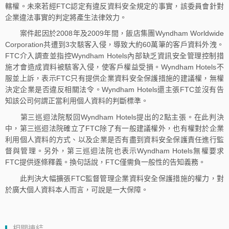
轄權。未來若經FTC認定有違反資料安全規定的事實，該委員會針對
企業違法事實的判定將產生法律效力。
案件起因於2008年及2009年間，飯店集團Wyndham Worldwide
Corporation共遭到3次駭客入侵，導致大約60萬筆的客戶資料外洩。
FTC介入調查並指控Wyndham Hotels內部缺乏資訊安全管理控制措
施才會造成資料被駭客入侵，使客戶權益受損。Wyndham Hotels不
服並上訴，表示FTC只有提供企業資料安全保護措施的建議權，無權
決定企業是否違反相關法令。Wyndham Hotels還主張FTC並沒有告
知該公司何謂正當利用個人資料的判斷標準。
第三巡迴法院駁回Wyndham Hotels提出的2點主張。在此判決
中，第三巡迴法院確立了FTC除了有一般建議權外，也有權對於企業
利用個人資料的方式、以及企業是否有盡到資料安全保護責任進行監
督與管理。另外，第三巡迴法院也表示Wyndham Hotels無權要求
FTC提供逐條釋義。換句話說，FTC僅需負一般性的告知義務。
此判決大幅擴張FTC監督管理企業資料安全保護措施的權力，對
於廣大個人資料本人而言，可說是一大保障。
相關連結