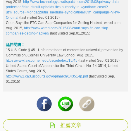
Aug.2015,
http://www.technologylawdispatch.com/2015/08/privacy-data-
protection/third-circuit-upholds-ftcs-authority-in-wyndham-case/?
utm_source=Mondaq&utm_medium=syndication&utm_campaign=View-
Original
(last visited Sep.01,2015)
Court Says the FTC Can Slap Companies for Getting Hacked, wired.com,
Aug. 2015,
http://www.wired.com/2015/08/court-says-ftc-can-slap-
companies-getting-hacked/
(last visited Sep.01,2015)
延伸閱讀：
15 U.S. Code § 45 - Unfair methods of competition unlawful; prevention by
Commission, Cornell University Law School, Aug. 2015,
https://www.law.cornell.edu/uscode/text/15/45
(last visited Sep. 01,2015)
United States Court of Appeals for the Third Circuit No. 14-3514, United
States Courts, Aug. 2015,
http://www2.ca3.uscourts.gov/opinarch/143514p.pdf
(last visited Sep.
01,2015)
推薦文章