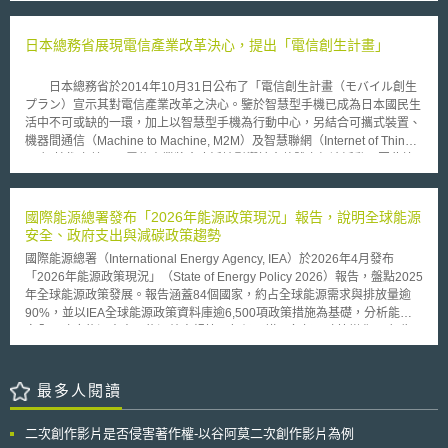
洩通知法，擴大個資蒐集適用範圍、個資定義 (例生物特徵、電郵資訊等)及
求，至少每4年更新一次優先事項，以因應美國金融體系與國家安全面臨的
資料洩漏定義、更新企業或組織之通知程序、建立合於企業規模之資料安全
各種新興威脅。
要求。此外，如違反通知義務，將處以最高5千美元或每次（未履行通知義
日本總務省展現電信產業改革決心，提出「電信創生計畫」
務）20美元 （上限25萬美元）的民事賠償。且美國司法部長（The
Attorney General） 亦得以紐約人民名義，代為起訴未實施資料安全規畫的
日本總務省於2014年10月31日公布了「電信創生計畫（モバイル創生
企業，並按紐約民事執行法與規則（The Civil Practice Law And Rules）第
プラン）宣示其對電信產業改革之決心。鑒於智慧型手機已成為日本國民生
63條進行初步救濟，依法強制禁止侵害行為繼續發生。該法預計將於2020
活中不可或缺的一環，加上以智慧型手機為行動中心，另結合可攜式裝置、
年3月1日生效。 當天州長亦簽署「身份盜用預防措施和緩解服務修正
機器間通信（Machine to Machine, M2M）及智慧聯網（Internet of Things,
案」（A.2374/S.3582），新增資料外洩安全保護措施，要求消費者信用機
IoT）技術之普及，電信產業將會廣泛地影響社會整體之經濟活動，因此總
構，提供受安全漏洞影響的消費者「身份盜用預防措施」（Identity Theft
務省喊出了「更自由、更貼近、更快速、更便利」的政策口號。 首先
Prevention ）與「緩解服務」（Mitigation Services），為消費者制定長期
在自由化的部分，總務省於本月宣布了自明年2015年5月開始，日本將全面
最低度的保護手段。其要求信用機構，通知消費者將有關社會安全號碼的資
解除「SIM卡解鎖限制」，未來電信用戶將可以自由地帶機或攜碼，移轉到
國際能源總署發布「2026年能源政策現況」報告，說明全球能源
料洩漏事件進行信用凍結，並提供消費者無償凍結其信用的權利。該法預計
通信費率更適合自己的電信業者，並同時展開「SIM卡解鎖指南」（SIMロ
安全、政府支出與減碳政策趨勢
將於2019年10月23日生效，並且溯及既往適用該法案生效之日前三年內所
ック解除に関するガイドライン）改正案之意見募集。未來，電信業者有義
發生之任何違反消費者信用安全的行為。
國際能源總署（International Energy Agency, IEA）於2026年4月發布
務為提出需求的消費者進行解鎖，此外，若無任何理由予以回絕，將會受
「2026年能源政策現況」（State of Energy Policy 2026）報告，盤點2025
「電氣通信事業法」下授權之業務改善命令之約束。然而，對於消費者而
年全球能源政策發展。報告涵蓋84個國家，約占全球能源需求與排放量逾
言，若有尚未履行完畢之契約，亦應於繳交違約金後，才得以進行解鎖。
90%，並以IEA全球能源政策資料庫逾6,500項政策措施為基礎，分析能源
第二，為了使消費者能夠安心、安全地使用智慧型手機，日本政府開始
安全、政府能源支出、能源效率規範、氣候承諾及各部門政策變化。 報告
積極推動虛擬行動網路（Mobile Virtual Network Operator, MVNO）之服
指出，近年全球供應鏈中斷、俄烏戰爭、關鍵礦物出口管制、極端高溫及中
務。所謂的MVNO係指通訊網路與服務分離之概念，業者本身無須擁有通訊
東衝突等因素，使能源再次成為國家安全與經濟安全核心議題。各國除持續
網路，但須申請經營執照，並可向其他傳統電信業者（Mobile Network
強化石油及天然氣儲備制度外，也開始重視關鍵礦物、太陽能板、電池、變
最多人閱讀
Operator, MNO）租用系統，經營自有品牌之行動通訊業務。因此日本政府
壓器及其他潔淨能源設備之供應鏈韌性。2025年已有19國採行35項關鍵礦
為了盡快推行MVNO之服務，已開始與相關業者做系統整備之促進協議。
物相關政策，主要聚焦於生產、精煉及回收之財務支持。 在政府支出方
第三，為了使電信網路之傳輸更快速，除了持續推行3.5G網路外，自
二次創作影片是否侵害著作權-以谷阿莫二次創作影片為例
面，IEA估計2025年全球能源相關政府支出達4,050億美元，約占政府總支
2016年將開始進行4G之商業化。最後在便利化之方面，鑒於未來之電信產