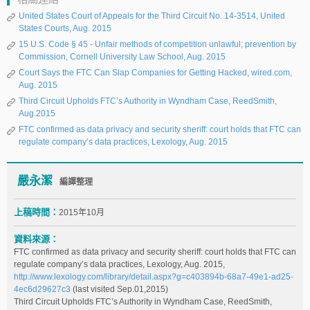
United States Court of Appeals for the Third Circuit No. 14-3514, United
States Courts, Aug. 2015
15 U.S. Code § 45 - Unfair methods of competition unlawful; prevention by
Commission, Cornell University Law School, Aug. 2015
Court Says the FTC Can Slap Companies for Getting Hacked, wired.com,
Aug. 2015
Third Circuit Upholds FTC’s Authority in Wyndham Case, ReedSmith,
Aug.2015
FTC confirmed as data privacy and security sheriff: court holds that FTC can
regulate company’s data practices, Lexology, Aug. 2015
嚴永潔
編譯整理
上稿時間：
2015年10月
資料來源：
FTC confirmed as data privacy and security sheriff: court holds that FTC can
regulate company’s data practices, Lexology, Aug. 2015,
http://www.lexology.com/library/detail.aspx?g=c403894b-68a7-49e1-ad25-
4ec6d29627c3
(last visited Sep.01,2015)
Third Circuit Upholds FTC’s Authority in Wyndham Case, ReedSmith,