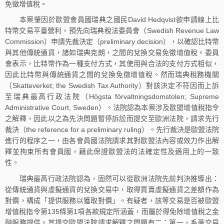
免徵增值稅。
本案肇因於歐盟會員國瑞典之國民David Hedqvist欲申請線上比
特幣交易平臺營利，預先向瑞典稅法委員會（Swedish Revenue Law
Commission）申請先裁決定（preliminary decision），以確認比特幣
與其他傳統通貨，諸如瑞典克朗，之間的兌換交易免徵增值稅。委員
會表示，比特幣作為一種支付方式，其使用與合法的支付方式相似，
因此比特幣與傳統通貨之間的兌換免徵增值稅。然而瑞典稅務機關
（Skatteverket; the Swedish Tax Authority）對該決定不符因而上訴
至瑞典最高行政法院（Högsta förvaltningsdomstolen; Supreme
Administrative Court, Sweden）。法院認為本案涉及歐盟增值稅指令
之解釋，因此以之為先決問題暫停訴訟而提交至歐洲法院，請求先行
裁決（the reference for a preliminary ruling）。先行裁決是歐盟法院
進行的程序之一，由各會員國法院請求其對歐盟法內容或效力作出解
釋並拘束所有會員國，藉此保證歐盟法的法確定性及適用上的一致
性。
瑞典最高行政法院認為，固然可以從歐洲法院先前判決推導出：
從傳統通貨與虛擬通貨的兌換交易中，取得買賣虛擬通貨之差額作為
對價，構成「提供服務以獲取對價」。有疑者，該等交易是否被歐盟
增值稅指令第135條第1項各款規定所涵蓋，而屬於得免除增值稅之金
融服務提供。其提交歐盟法院請求解釋之問題有二：第一，系爭交易