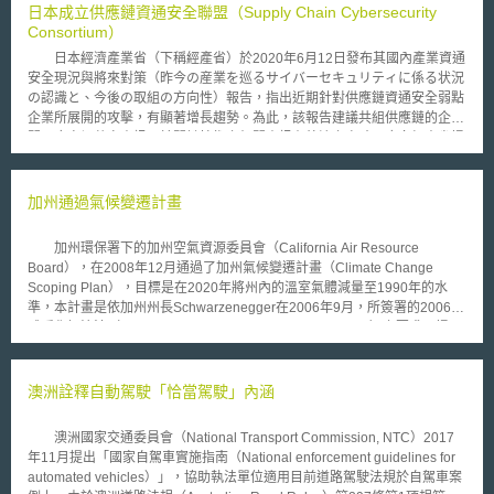
日本成立供應鏈資通安全聯盟（Supply Chain Cybersecurity
Consortium）
日本經濟產業省（下稱經產省）於2020年6月12日發布其國內產業資通
安全現況與將來對策（昨今の産業を巡るサイバーセキュリティに係る状況
の認識と、今後の取組の方向性）報告，指出近期針對供應鏈資通安全弱點
企業所展開的攻擊，有顯著增長趨勢。為此，該報告建議共組供應鏈的企業
間，應密切共享資訊；於關鍵技術之相關資訊有外洩之虞時，應向經產省提
出報告；若會對多數利害關係人產生影響，並應公開該報告。遵循該報告之
建議要旨，同年11月1日在各產業主要的工商團體引領下，設立了「供應鏈
資通安全聯盟（原文為サプライチェーン・サイバーセキュリティ・コンソ
加州通過氣候變遷計畫
ーシアム，簡稱SC3）」，以獨立行政法人資訊處理推進機構（独立行政法
人情報処理推進機構，IPA）為主管機關。其目的在於擬定與推動供應鏈資
加州環保署下的加州空氣資源委員會（California Air Resource
通安全之整體性策略，而經產省則以觀察員（オブザーバー）的身分加入，
Board），在2008年12月通過了加州氣候變遷計畫（Climate Change
除支援產業界合作，亦藉此強化政府與業界就供應鏈資通安全議題之對話。
Scoping Plan），目標是在2020年將州內的溫室氣體減量至1990年的水
只要贊同上述經產省政策方向與聯盟方針，任何法人或個人均得參加
準，本計畫是依加州州長Schwarzenegger在2006年9月，所簽署的2006全
SC3。針對產業供應鏈遭遇資安攻擊的問題，經產省與IPA已有建構「資通
球暖化解決法（the Global Warming Solutions Act of 2006）之要求而提
安全協助隊（サイバーセキュリティお助け隊）」服務制度（以下稱協助隊
出。加州是美國第一個如此正式訂立一個全面性的、法定的、且包含了每一
服務），邀集具相關專長之企業，在其他企業遭遇供應鏈資安攻擊時，協助
個經濟層面的關於溫室氣體減量計畫的州。 氣候變遷計畫的原則是，
進行事故應變處理、或擔任事故發生時之諮詢窗口。而SC3則規畫為這些參
找出最佳策略去減少約百分之三十的溫室氣體排放，同時在乾淨和永續的原
澳洲詮釋自動駕駛「恰當駕駛」內涵
與提供協助隊服務的企業建立審查認證制度。其具體任務包含擬定認證制度
則下發展加州經濟。計畫中的一個重點方案是碳總量管制與交易（Cap-and
的審查基準草案、以及審查機關基準草案，提供IPA來建構上述基準。依該
Trade），加州將和「西部氣候行動」聯盟（Western Climate Initiative）合
制度取得認證的企業，將獲授權使用「資通安全協助隊」的商標。同時在業
澳洲國家交通委員會（National Transport Commission, NTC）2017
作，此組織包括美國七個州及加拿大四個省份，共同承諾去管制它們的碳排
界推廣協助隊服務制度，讓取得認證的中小企業得以之為拓展其業務的優勢
年11月提出「國家自駕車實施指南（National enforcement guidelines for
放，並建立一個地方性碳交易市場。計畫中其它重要的方案還包括了，執行
與宣傳材料。
automated vehicles）」，協助執法單位適用目前道路駕駛法規於自駕車案
加州清淨汽車標準、增加州內乾淨和永續能源的使用、執行低碳燃油標準