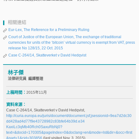
相關連結
Eur-Lex, The Reference for a Preliminary Ruling
Court of Justice of the European Union, The exchange of traditional
currencies for units of the ‘bitcoin’ virtual currency is exempt from VAT, press
release No 128/15, 22 Oct. 2015
Case C-264/14, Skatteverket v David Hedqvist
林子傑
法律研究員 編譯整理
上稿時間：
2015年11月
資料來源：
Case C-264/14, Skatteverket v David Hedqvist,
http://curia.europa.eu/juris/document/document.jsf;jsessionid=9ea7d2dc30
dd428ad4d77f9e43728982c83bfe64b39d.e34
KaxiLc3qMb40Rch0SaxuRbNj0?
text=&docid=170305&pageIndex=0&doclang=en&mode=lst&dir=&occ=first
&part=1&cid=303856
(last visited Nov. 3, 2015).