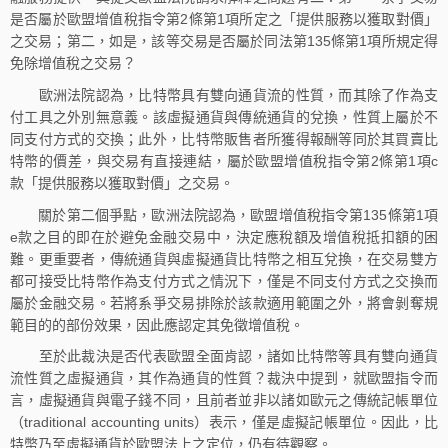
是否屬於歐盟增值稅指令第2條第1項所定之「提供服務以獲取對價」
之交易；第二，如是，該等交易是否屬於同法第135條第1項所規定得
免除增值稅之交易？
歐洲法院認為，比特幣具有雙向通貨流的性質，而其除了作為支
付工具之外別無意義。該虛擬通貨與傳統通貨的兌換，性質上屬於不
同支付方式的交換；此外，比特幣販售者所獲得報酬等同於其買賣比
特幣的價差，與交易有直接連結，屬於歐盟增值稅指令第2條第1項c
款「提供服務以獲取對價」之交易。
關於第二個爭點，歐洲法院認為，歐盟增值稅指令第135條第1項
e款之目的即在於避免金融交易中，決定應稅額及增值稅抵扣額的困
難。更重要者，傳統通貨與虛擬通貨比特幣之相互兌換，在交易雙方
都可接受比特幣作為支付方式之情況下，僅是不同支付方式之交換而
屬於金融交易。若將系爭交易排除於該款適用範圍之外，將會剝奪規
範目的的部份效果，因此應認定其免徵增值稅。
至於此裁決是否代表歐盟全面肯認，諸如比特幣等具有雙向通貨
流性質之虛擬通貨，其作為通貨的性質？裁決中提到，就歐盟指令而
言，虛擬通貨與電子錢不同，且前者並非以諸如歐元之傳統記帳單位
（traditional accounting units）表示，僅是虛擬記帳單位。因此，比
特幣乃至虛擬通貨於歐盟法上之定位，仍有待觀察。