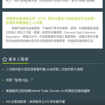
例上。由於澳洲道路法規（Australian Road Rules）第297條第1項規範
等。 加州空氣資源委員會主席Mary Nichols指出，本計畫是加州達成更
「駕駛者不得駕駛車輛除非其有做出恰當控制（A driver must not drive a
安全與永續經濟的指南，它將會引導資本投資在增加能源效率和發展再生能
vehicle unless the driver has proper control）」，此法規中的「恰當控
源，使加州對石油的依賴降低，並給予加州居民數以千萬的工作機會。且身
制」先前被執法機關詮釋為駕駛者應坐在駕駛座上並至少有一隻手置於方向
為第一個採取如此綠色行動的州，加州在吸引全球相關投資及發展綠色科技
盤上。因此本指南進一步針對目前現行法規適用部分自動駕駛系統時，執法
英國資訊委員辦公室（ICO）發布企業自行檢視是否符合歐盟一
上將維持自己立於一個領導地位，取得並擴大全球綠色市場的需求。加州空
機關應如何詮釋「恰當駕駛」內涵，並確認人類駕駛於部分自動駕駛系統運
般資料保護規則之12步驟
氣資源委員會將開始擬定執行所有方案的細節，依法所有的方案必須於
作時仍應為遵循道路駕駛法規負責。 本指南僅提供「恰當控制」之案
2012年前全部生效執行。
英國作為歐洲金融重鎮，不論各行業均有蒐集、處理、利用歐盟會員國
例至SAE J2016第一級、第二級和第三級之程度，而第四級與第五級之高程
公民個人資料之可能，歐盟一般資料保護規則（General Data Protection
度自動駕駛應不會於2020年前進入市場並合法上路，因此尚未納入本指南
Regulation，簡稱GDPR）作為歐盟資料保護之重要規則，英國企業初步應
之詮釋範圍之中。本指南依照採取駕駛行動之對象、道路駕駛法規負責對象
如何自我檢視組織內是否符合歐盟資料保護標準，英國資訊委員辦公室
（誰有控制權）、是否應將一隻手放置於方向盤、是否應隨時保持警覺以採
（Information Commissioner's Office, ICO）即扮演重要推手與協助角色。
取駕駛行動、是否可於行駛中觀看其他裝置等來區分各級自動駕駛系統運作
英國ICO於2017年4月發布企業自行檢視是否符合GDPR之12步驟
時，人類駕駛應有之恰當駕駛行為。
（Preparing for the General Data Protection Regulation（GDPR）-12
steps to take now），可供了解GDPR的輪廓與思考未來應如何因應： 認知
最多人閱讀
（Awareness）：認知GDPR帶來的改變，與未來將發生的問題與風險。
盤點資料種類（Information you hold）：盤點目前持有個人資料，了解資
二次創作影片是否侵害著作權-以谷阿莫二次創作影片為例
料來源與傳輸流向，保留處理資料的紀錄。 檢視外部隱私政策
（Communicating privacy information）：重新檢視當前公告外部隱私政
策，並及時對GDPR的施行擬定因應計畫。 當事人權利
何謂「監理沙盒」？
（Individuals'rights）：檢視資料處理流程，確保已涵蓋GDPR賦予當事人
如：告知權、接近權、更正權、刪除權、製給複本權、停止處理權、不受自
美國聯邦法院有關Defend Trade Secrets Act的晚近見解與趨勢
動決策影響等相關權利。 處理客戶取得資料請求（Subject access
requests）：GDPR規定不能因為客戶提出取得資料請求而向其收費；限期
於1個月內回覆客戶的請求；可對明顯無理或過度的請求加以拒絕或收費；
A片也要搞創意！具原創性之A片享有著作權
如拒絕客戶請求則限期於1個月內須向其說明理由與救濟途徑等。 處理個人