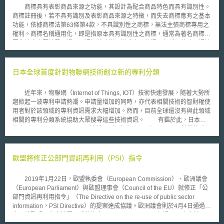
商標具有表彰商品來源之功能，其設計為配合商品特色而具有識別性。
商標註冊後，若不具有識別及表彰商品來源之特徵，而失去商標應有之基本
功能，依據商標法第63條第4款，不具識別性之商標，無法主張商標專用之
權利。商標名稱通用化，即是指原本具有識別性之商標，通常為著名商標，
因為社會大眾消費習慣以及認知的改變，變成商品的通用名稱，此時即認該
商標失去識別性，失去法律保護。 商標名稱通用化形成之原因不一，
可能是企業經營者設計商標時，有意使用社會大眾熟悉之名稱作為商標，也
有可能非商標權利人自己故意造成，特別是著名商標，容易流於通用化。例
日本全球首度針對物聯網技術創立新的專利分類
如，「可樂（cola）」一詞由可口可樂（coca cola）公司率先註冊使用，
但於消費者心目中已成為特定碳酸飲料之名稱，則不得由可口可樂公司獨占
近年來，物聯網（Internet of Things, IOT）技術快速發展，隨著大勢所
使用；又如火柴盒玩具汽車，為火柴盒大小包裝之玩具，企業經營者以
趨掀起一波專利申請熱潮。申請量增加的同時，亦代表相關技術的智財權使
matchbox 作為該玩具的文字商標，但美國聯邦最高法院認為matchbox屬於
用者對於該領域的專利資訊需求大幅增加。然而，目前全球還沒有與此領域
該商品之通用名稱，否認其商標權。 實務上判斷商標名稱通用化，以
相關的專利分類系統協助大眾搜尋這些技術資訊。 有鑑於此，日本特
該商標名稱在一般消費者心目中認識的主要意義為標準。一個經過市場行銷
許廳（Japan Patent Office，簡稱JPO）在今(2016)年11月14日針對物聯網
之註冊商標名稱，若在消費者心目中屬於商品通用名稱，而非特定商品來
技術領域全球首創新的專利分類ZIT。自2017年起，將可透過JPO的J-
源，則表示該商標名稱已不具備商標功能，不受法律保護。
PlatPat系統利用此專利分類，檢索及分析物聯網相關的專利資訊。此專利
分類能夠協助專利申請者更有效地檢索相關先前技術，亦能同時讓相關業者
歐盟將修正公部門資訊再利用（PSI）指令
及專業人士了解當前物聯網技術的發展趨勢。 JPO不僅針對日本當地，
亦努力與其他專利局合作。在世界五大專利局（簡稱IP5）：包含歐洲專利
2019年1月22日，歐盟執委會（European Commission）、歐洲議會
局（European Patent Office，簡稱EPO）、韓國智慧財產局（Korean
（European Parliament）與歐盟理事會（Council of the EU）就修正「公
Intellectual Property Office，簡稱KIPO）、中國大陸知識產權局（the State
部門資訊再利用指令」（The Directive on the re-use of public sector
Intellectual Property Office of the People’s Republic of China，簡稱
information，PSI Directive）的提案達成協議。歐洲議會則於4月4日通過提
SIPO）、美國專利商標局（The United States Patent and Trademark
案，待歐盟理事會簽署正式的指令。 PSI Directive經過2003年制定
Office，簡稱USPTO）及JPO的專利局首長會議，以及世界智慧財產權組織
（Directive 2003/98/EC）、2013年修正（Directive 2013/37/EU），於