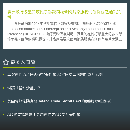
（World Intellectual Property Organization，簡稱WIPO）的國際會議上，
2017年為了履行指令規定的定期審查義務，召開了公眾線上諮詢，之後歐
JPO積極鼓勵各國多加使用ZIT專利分類。 因應日本政府今年提出第四
盟執委會根據諮詢結果及對指令的影響評估，於2018年4月25日通過修訂指
澳洲政府考量開放民事訴訟領域查閱網路服務商所保存之通訊資
次産業革命戰略，瞄準三大核心技術其中亦包含了物聯網技術，JPO現在首
令的提案，並於2019年1月達成協議。 此次修正將該指令更名為「開放
料
創新的專利分類ZIT，更能提升物聯網的相關技術研發，為物聯網產業劃下
資料與公部門資訊指令」（The Directive on the Open Data and Public
重要里程碑。
澳洲政府於2014年推動電信（監察及查閱）法修正（資料保存）案
Sector Information，以下稱新指令），預計能排除目前仍存在的公部門資
（Telecommunications (Interception and Access)Amendment (Data
訊取得障礙，並且要求將政府資助研究所產出的研究資料（publicly funded
Retention) Bill 2014），增訂資料保存規範，其目的在於打擊重大犯罪、恐
research data）也開放給公眾。此次修正的重點內容如下： 1、所有依據國
怖主義、國際組織犯罪等，其措施為要求國內網路服務商須保留用戶之通訊
家取用文件規定（national access to documents rules）下可取用的公部門
資料，並保存期間至少2年，對此，當時情報及保安事務議會聯合委員會
資訊，原則上可以免費再利用，或者公部門可以收取為了提供、傳播資料所
（下稱委員會）於評估該修正案時，卻發現一項爭議問題，即民事訴訟當事
產出的費用，但該費用以不超過邊際成本（marginal costs）為限。這項改
人亦得查閱通訊資料，但資料保存行為之正當性乃立基於維護國家安全，實
變，將使更多的中小企業和新成立公司能順利進入資料經濟市場。 2、新指
與民事訴訟制度意義相悖，故委員會提出應排除民事訴訟領域得以查閱通訊
最多人閱讀
令特別指出統計資料或地理空間資料屬於高價值資料集（high-value
資料之建議。 澳洲政府對於委員會所提出之建議採取全盤接受之態
datasets），這些資料集具有高商業潛力，可以加速各種資訊產品或增值服
度，進而重新修訂2014年電信（監察及查閱）法修正（資料保存）案，且
務的產出，例如人工智慧。而新指令特別要求這些資料集應免費提供、使機
二次創作影片是否侵害著作權-以谷阿莫二次創作影片為例
併同修正刪除1997年電信法令第280條，有關得以民事訴訟傳票或命令，向
器可讀，且透過應用程式介面（APIs）使他人能取用。但經評估後發現免費
網路服務商查閱其所保存之通訊資料；至於網路服務商之通訊資料保存義務
提供會造成市場競爭扭曲時，則不在此限。 3、關於公營事業及公共運輸所
方面，仍須依1979年電信（監察及查閱）法為之。前述修正於2017年4月
何謂「監理沙盒」？
產生的有價值資料，不在現行PSI Directive規範範圍內，而各國對於是否必
13日生效。 然而，澳洲政府方面時至今日卻有態度轉變之趨勢，起因
須提供資料有著不同的規定，但現在都必須依照新指令的規定使公眾可以免
於通訊部長與檢察總長於2016年12月20日公告，其認為資料保存措施對於
費再利用，不過仍可設定合理規費來收回相關行政費用。 4、有些公部門與
美國聯邦法院有關Defend Trade Secrets Act的晚近見解與趨勢
特定類型之民事訴訟並非沒有實益，如：維護智慧財產權事件、家庭事件
私人企業制定了複雜的資料協定，導致公部門資訊被壟斷，新指令則要求各
（如：離婚）或勞工權益事件（如：公司起訴勞工）等，故應視類型或個案
會員國應落實資訊透明，以及限制公部門與私部門訂立排除其他人可再利用
情形予以開放查閱；因此，主管機關提出三項問題向社會大眾徵求意見：
A片也要搞創意！具原創性之A片享有著作權
公部門資訊的協定。 5、促進公部門資訊以動態即時資料方式發布，並透過
1、民事訴訟當事人在何種情形下可查閱通訊資料；2、倘若民事訴訟當事人
使用者介面(APIs)使更多動態即時資料能被使用。而這也將使企業發展創新
不得查閱通訊資料者，對於民事訴訟會產生何種影響；3、是否有特定之民
產品或服務，例如行動APP。 6、關於政府資助的研究，新指令將促進「政
事訴訟類型，是排除1997年電信法第280條(1B)不適用。 實際觀察澳