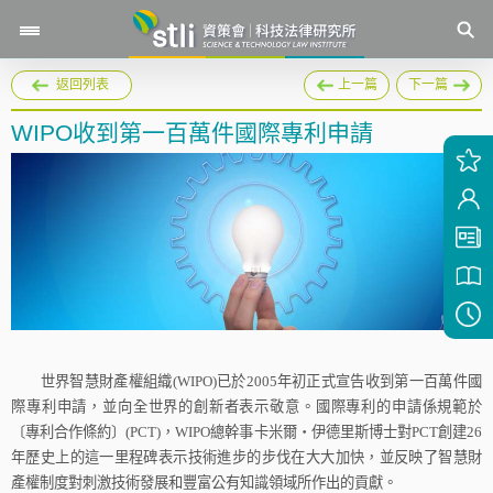
返回列表
上一篇
下一篇
WIPO收到第一百萬件國際專利申請
世界智慧財產權組織
(WIPO)
已於
2005
年初正式宣告收到第一百萬件國
際專利申請，並向全世界的創新者表示敬意。國際專利的申請係規範於
〔專利合作條約〕
(PCT)
，
WIPO
總幹事卡米爾
‧
伊德里斯博士對
PCT
創建
26
年歷史上的這一里程碑表示技術進步的步伐在大大加快，並反映了智慧財
產權制度對刺激技術發展和豐富公有知識領域所作出的貢獻。