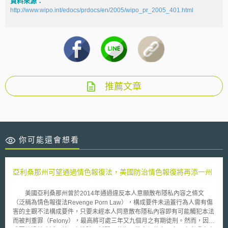
資料來源：
http://www.wipo.int/edocs/prdocs/en/2005/wipo_pr_2005_401.html
推薦文章
你可能還會想看
亞利桑那州可望通過情色報復法，美國防治情色報復將再添一州
美國亞利桑那州曾於2014年通過違反本人意願散布隱私內容之條文
（泛稱為情色報復法Revenge Porn Law），構成要件未涵蓋行為人需有傷
害的主觀不法構成要件，只要未經本人同意散布隱私內容即有可能觸犯本法
而被判重罪（Felony），最高將可處三年又九個月之有期徒刑。然而，因構