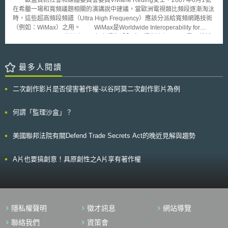
歐盟資訊社會和媒體委員會委員Viviane Reding女士，2007年6月1號
立一站式服務以支持歐盟各界開發人工智慧服務、產品及應用程式等。 2.在
在希臘一場和寬頻議題相關的演講說中建議，當歐洲電視類比頻段逐漸淘汰
歐盟執委會下設立人工智慧辦公室，制定歐洲層級的人工智慧政策，並監督
時，這些超高頻段頻譜（Ultra High Frequency）應該分派給寬頻網路技術
政策執行。 3.透過跨國論壇推動以下工作： (1)藉歐洲地平線計畫、數位歐
（例如：WiMax）之用。 WiMax是Worldwide Interoperability for
洲計畫，向試圖開發、應用人工智慧的組織提供財政支援。預估將在2027
Microwave Access的縮寫，一般中譯為「全球互通微波存取」，是一種新
年帶來四十億歐元投資額。 (2)過教育擴張人工智慧人才庫。 (3)鼓勵政府及
興的無線通訊技術，其傳輸速度最高可達70Mbps，傳輸範圍最廣可達30英
民眾投資人工智慧新創企業。 (4)加速開發歐洲共同資料空間，供人工智慧
哩，對個人、家庭與企業的行動化將有很大助益。由於WiMax目前頻譜規劃
社群使用。 (5)支持工業生態系統及公共部門應用人工智慧。應用領域包含
限制在5.7FHz和3.4GHz區段裡，如果安排在500到800MHz超高頻段上，
最多人閱讀
機器人、健康、生物技術、製造、行動設備等。 4.歐盟執委會與部分成員國
那WiMAX基地台涵蓋的範圍將提高，並能大大地減低成本。 Viviane
組織了兩個歐洲數位基礎設施聯盟如下: (1)語言科技聯盟（ALT-EDIC）: 該
Reding女士在該演說中提到，「無線寬頻技術的出現，是克服偏遠或農村
聯盟主要工作之一為收集、開發歐洲各國語言模型，供公共部門、企業及未
二次創作影片是否侵害著作權-以谷阿莫二次創作影片為例
地區數位落差現象的重要要素，且是處理數位落差的唯一世代機會。因此，
來人工智慧創新計畫使用。聯盟目標為增加歐洲語言資料可用性、維護歐洲
需要一個頻譜的政策框架，釋放這種潛力。」她同時也提到，如果期望以低
語言及文化的多樣性。 (2)城市宇宙聯盟（CitiVERSE EDIC）: 主要目標之
價擁有更大幅度的無線寬頻速度，則需要釋出具高傳輸性的頻譜。簡言之，
何謂「監理沙盒」？
一是支援城市利用人工智慧，優化各項管理流程。例如交通管理方面，可利
決策者應仔細探究從類比轉換成數位化後所產生的數位落差問題，同時思考
用人工智慧模擬空氣品質變化對城市交通狀況的影響，以利政府提出相應解
有無可能在UHF開拓出空間給無線寬頻。
決方案。 目前人工智慧創新計畫的下一步，是先推動歐洲高效能運算聯盟
美國聯邦法院有關Defend Trade Secrets Act的晚近見解與趨勢
相關之法規修正案。嗣後，透過執行該計畫各項內容，執委會將為歐盟人工
智慧政策的實施做好準備。執行該計畫的過程中執委會不僅會支援歐盟各國
A片也要搞創意！具原創性之A片享有著作權
公共部門採用人工智慧，也會積極推動民間開發、應用人工智慧技術，以提
升歐盟競爭力和促進歐盟的永續發展。
隱私權聲明
徵才訊息
網站導覽
聯絡我們
資策會