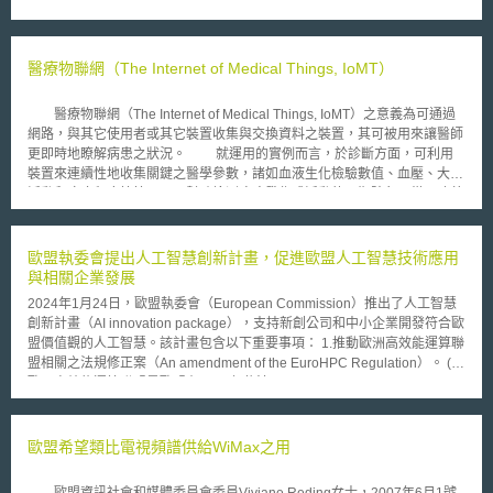
成要件過於廣泛，甚至未排除具新聞、藝術、教育價值之內容，未考慮本人
之隱私期待性和傷害有無，美國公民自由聯盟遂代表出版業、媒體業和攝影
業等，以該條文侵害言論自由有違憲之虞，於同年9月向亞利桑那州提告。
該案於2015年7月10日達成和解，亞利桑那州地方法院宣告該條文將不會生
醫療物聯網（The Internet of Medical Things, IoMT）
效施行。 在經過漫長的修法後，亞利桑那州參議院最終於2016年3月7
日無異議通過情色報復法之最新修法法案（House Bill 2001），待州長簽
醫療物聯網（The Internet of Medical Things, IoMT）之意義為可通過
署核准後便立即生效施行。本次修法與2014年的版本不同處為，檢察官需
網路，與其它使用者或其它裝置收集與交換資料之裝置，其可被用來讓醫師
證明隱私內容之本人具有合理的隱私期待，若被害人曾將自拍的影像寄送與
更即時地瞭解病患之狀況。 就運用的實例而言，於診斷方面，可利用
他人，更需證明被害人未有分享的意思。此外，檢察官需證明行為人具有意
裝置來連續性地收集關鍵之醫學參數，諸如血液生化檢驗數值、血壓、大腦
圖傷害、騷擾、威脅或迫使他人之主觀意思。在此條文尚未通過前，實務上
活動和疼痛程度等等，而可幫助檢測疾病發作或活動的早期跡象，從而改善
已有檢察官多次反應現行法無從對違反本人意願散布隱私內容之行為論罪，
反應。於療養方面，由於患者的手術後恢復時間是整個成本花費之重要部
至多僅能以網路跟蹤或霸凌法等追究，對受害人保護甚為不周。
分，故縮短療養時間是減少成本之重要要素。可利用穿戴式感測器來幫助運
動、遠端監控，追蹤各種關鍵指標，警示護理人員及時作出回應，並可與遠
歐盟執委會提出人工智慧創新計畫，促進歐盟人工智慧技術應用
距醫療相結合，使加速恢復更加容易。於長期護理方面，可藉由裝置之測量
與相關企業發展
與監控來避免不良結果與延長之恢復期。 由於機器學習和人工智慧之
2024年1月24日，歐盟執委會（European Commission）推出了人工智慧
共生性增長，醫療物聯網之價值正在增強。於處理來自於感測器醫療裝置之
創新計畫（AI innovation package），支持新創公司和中小企業開發符合歐
大量連續資訊流時，資料分析和機器學習可更快地提供可據以執行之結論以
盟價值觀的人工智慧。該計畫包含以下重要事項： 1.推動歐洲高效能運算聯
幫助治療過程。惟醫療物聯網亦可能面臨安全與標準化之挑戰。由於醫療保
盟相關之法規修正案（An amendment of the EuroHPC Regulation）。 (1)
健的資料是駭客的主要目標，任何與網路連接之設備都存在安全性風險。此
歐洲高效能運算聯盟是歐盟在2018年依法(Council Regulation (EU)
外，隨著相關裝置被廣泛地運用，即需要標準化以便利裝置之間的通訊，製
2021/1173)建立之組織。依該法內容，組織主要目標是在歐盟開發、部署
造商和監管機構皆需尋找方法來確保裝置可在各種平台上安全地通訊。
具有極高運算能力的運算系統，為公部門和私人提供強大的運算和資料服
務，以支持科學和工業的雙重轉型。 (2)本次法規修正案為歐洲高效能運算
歐盟希望類比電視頻譜供給WiMax之用
聯盟添加了新目標，新目標為建立人工智慧工廠，以促進歐盟對人工智慧的
採用和創新。目標細節包含令歐盟取得、推廣人工智慧專用的超級電腦，建