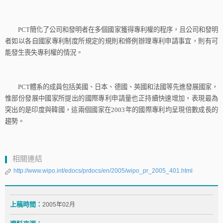
PCT
簡化了公司和發明者在多個國家獲得專利權的程序，且公司和發明
者如以各自國家專利制度所規定的規則和條例辦理專利申請事宜，則有可
能發生喪失專利權的情況。
PCT
體系的成員包括美國、日本、德國、英國和法國等先進發展國家，
惟部份發展中國家所提出的國際專利申請量也正持續快速增加，表現最為
突出的是印度與韓國，這兩個國家在
2003
年的國際專利均呈現倍數成長的
趨勢。
相關連結
http://www.wipo.int/edocs/prdocs/en/2005/wipo_pr_2005_401.html
上稿時間：
2005年02月