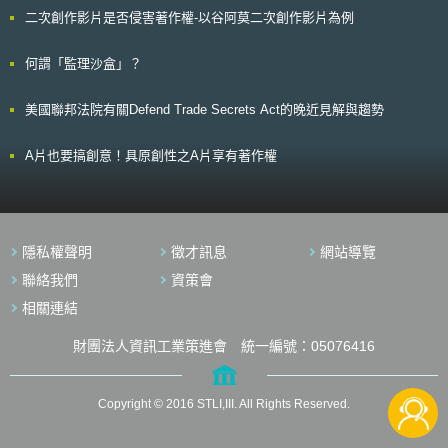
該線上工具時的靈活性，故使用者亦可以將重點放在最切合自己的企業的部
Directive)，指令中第四條係針對公有建築物翻新之規範條款，對此歐盟會
二次創作影片是否侵害著作權-以谷阿莫二次創作影片為例
分，亦即僅選擇其中一項或數項為自我評估的內容即可。 又，該線上
員國已陸續檢討各自國內推動現況，但目前各國仍面對許多問題及挑戰，例
自我評量工具會將使用者的自我評估和分析過程的結果做成結論，而使用者
如既有建築物翻新整修，一直無法有效提昇件數，以及投入資金過於龐大等
可以獲得該分析得出之結論，並將作成之結論用來有系統地為評估組織本身
何謂「監理沙盒」？
等因素，除非政府展現積極介入的決心，支持及並投入資金協助推動，否則
的個人資料保護安全性，並藉以提高個人資料保護的安全。
成效仍可能維持停滯不前的困，相關趨勢發展值得後續觀察。
美國聯邦法院有關Defend Trade Secrets Act的晚近見解與趨勢
A片也要搞創意！具原創性之A片享有著作權
隱私權聲明
徵才訊息
網站導覽
聯絡我們
資策會
相關連結
財團法人資訊工業策進會 統一編號：05076416
Copyright © 2016 STLI,III. All Rights Reserved.