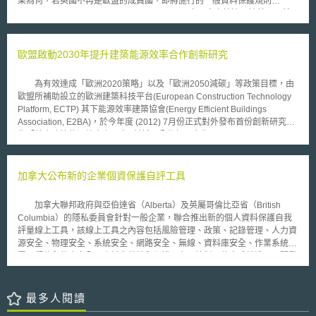
果為何，若英國不再是歐盟的成員國，即將施行的一般資料保護規則
原始碼業的基礎。只基於符合規格就核准授權證書，而未顧及進一步鞏固開
(General Data Protection Regulation, GDPR)亦不會直接適用於英國。然
放原始碼經營模式的能力，這會構成明顯而迫切的危險。 一家銷售智
若英國希望在平等條件下的歐盟單一市場進行交易，我們必須證明資料保護
財權法律免責保險的公司說，調查顯示，Linux作業系統的核心(kernel)可能
是充足的，亦即英國資料保護標準必須符合2018年即將施行的歐盟的資料
涉及283項專利侵權。惠普2002年也提醒眾人，微軟可能醞釀對開放原始碼
保護監管框架。對於許多跨境經營的企業與服務而言，遵循資料保護法律與
歐盟啟動2030年提升建築能源效率合作創新研究
軟體提出專利訴訟。但目前為止這些威脅尚未發生，而紅帽公司（Red
歐盟一致性規範，既是企業組織，亦是消費者和公民所關注重點。ICO致力
Hat）和Novell揚言運用自家專利反制那類威脅，IBM和昇陽也表明不會針
於與其他國家的監管機構密切合作，而且未來亦是如此。目前明確的法律保
對開放原始碼侵犯的數百項專利提出告訴。
為有效達成「歐洲2020策略」以及「歐洲2050減碳」等政策目標，由
護相當重要，且考量到經濟發展，ICO會向政府提出建議，英國相關法規之
歐盟所補助設立的歐洲建築科技平台(European Construction Technology
改革仍屬必要。」 Brexit後，英國企業資料仍需傳輸至第三國，因此英
Platform, ECTP) 其下能源效率建築協會(Energy Efficient Buildings
國可能需爭取類似於瑞士、加拿大等，由歐盟執委會認定資料保護符合充足
Association, E2BA)，於今年度 (2012) 7月份正式對外發布首份創新研究報
保護水準之模式；或是尋求類似歐盟與美國針對資料傳輸協議模式。然而目
告「前瞻建築能源效率之研究–創新及公私部門合作」(Energy-efficient
前英國的資料保護法(Data Protection Act 1998)與當前的歐盟資料保護指令
Buildings PPP beyond 2013)。該研究報告開宗明義指出，將規劃於2030
仍具一致性，而目前資料從英國傳輸至第三國仍然需依標準契約條款
年透過創新模式，及公私部門合作之落實，建立一個創新高科技能源效率產
(Standard Contractual Clauses)，或英國授權有約束力的企業自我拘束規
業，達到建築物碳中和(Carbon Neutral)、提昇產業技術、創造新工作機會
加拿大公布新的企業個資保護自評工具
則(Binding Corporate rules)，然而目前英國退出歐盟程序進行中，相關資
以及落實智慧城市計畫等目標。 本研究報告係從「市場」(Market)的角
料保護傳輸之法規範，仍待後續密切觀察。
度出發，嘗試提出具可行性之商業模型(Business model)，供決策者參考。
加拿大聯邦政府與亞伯達省（Alberta）及英屬哥倫比亞省（British
有鑒於建築產業在能源消耗及碳排放量占有很大的比例，該報告即指出對於
Columbia）的隱私委員會針對一般企業，聯合推出新的個人資料保護自我
既有建築物翻新與整修之急迫性，也認為應該透過政府部門介入，推動相關
評量線上工具，該線上工具之內容包括風險管理、政策、記錄管理、人力資
措施，並導引民間持續落實。其次，於產業評估效益方面，該報告明確指
源安全、物理安全、系統安全、網路安全、無線、資料庫安全、作業系統、
出，透過提昇建築能源效率，將創造許多新的就業機會，帶動地方經濟發
電子郵件和傳真安全、資料完整性和保護、存取控制、信息系統獲取，開發
展。綜上，歸納二點供參考，第一，為達成長期能源效率提升之目標，公部
和維護、事件管理、業務連續性規劃、承諾等項目之評估測驗。 聯合
門將寄出管制手段並設置公共基金(Public funding)，以防止產業市場失靈，
制定該線上自我評量工具的隱私委員辦公室表示，該線上工具可用於任何私
有其必要性；第二，產業等實務運用契約型態將歷經質變，長期性的節能績
人組織，特別是小型及中小型企業，而且新的線上工具是針對企業為一全面
最多人閱讀
效保證契約(Long-term energy performance guaranteed contract)將被越來
性的評估，並且該評估的內容十分鉅細靡遺。另外，為了提供使用者於使用
越常被引用。 適逢歐洲議會通過能源效率指令(Energy Efficiency