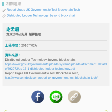
相關連結
Report Urges UK Government to Test Blockchain Tech
Distributed Ledger Technology: beyond block chain
謝孟珊
資深法律研究員 編譯整理
上稿時間：
2016年02月
資料來源：
Distributed Ledger Technology: beyond block chain,
https://www.gov.uk/government/uploads/system/uploads/attachment_data/fil
e/492972/gs-16-1-distributed-ledger-technology.pdf
Report Urges UK Government to Test Blockchain Tech,
http://www.coindesk.com/report-uk-government-test-blockchain-tech/