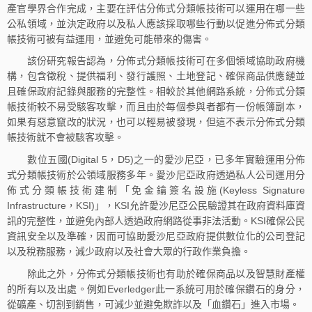
產官學界合作完成，主要在評估分佈式分類帳技術可以運用在哪一些
公私領域，並決定政府以及私人應該採取哪些行動以促進分佈式分類
帳技術可被有益運用，並避免可能帶來的傷害。
該份研究報告認為，分佈式分類帳技術可在多個領域協助政府機
構，包含徵稅、提供福利、發行護照、土地登記、確保商品供應鏈並
且確保政府記錄與服務的完整性。相較於其他網路系統，分佈式分類
帳技術較不易受駭客攻擊，而且由於每個参與者都有一份帳簿副本，
如果有惡意竄改的狀況，也可以輕易被發現，但這不表示分佈式分類
帳技術就不會被駭客攻擊。
數位五國(Digital 5，D5)之一的愛沙尼亞，已多年實驗運用分佈
式分類帳技術於公領域服務多年。愛沙尼亞政府透過私人公司運用分
佈式分類帳技術建制「免金鑰簽名設施(Keyless Signature
Infrastructure，KSI)」，KSI允許愛沙尼亞公民驗證其在政府資料庫資
訊的完整性，並避免內部人透過政府網路從事非法活動。KSI確保公民
資訊安全以及準確，因而可協助愛沙尼亞政府提供數位化的公司登記
以及稅務服務，減少政府以及社會大眾的行政作業負擔。
除此之外，分佈式分類帳技術也有助於確保商品以及智慧財產權
的所有以及出處。例如Everledger此一系統可用於確保鑽石的身分，
從礦產、切割到銷售，可減少並避免欺詐以及「血鑽石」進入市場。