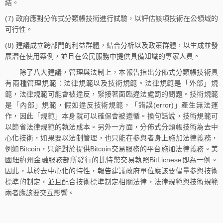
結。
(7) 政府應對分佈式分類帳技術進行試驗，以評估該項技術在公領域的
可行性。
(8) 建議成立跨部門的利益群體，結合分析以及政策群體，以生成並發
展潛在使用案例，並且在公民服務中提供具備知識的專家人員。
除了八大建議，管理與法制上，本報告指出分佈式分類帳技術具
有兩種管理規範：法律規範以及技術規範。法律規範是「外部」規
範，法律規範可能會被違反，緊接著面臨違法處罰的問題。技術規範
是「內部」規範，假如違反技術規範，「錯誤(error)」產生無法運
作，因此「規範」本身就可以確保會被遵循。換句話說，技術規範可
以節省法律規範的執法成本。另外一方面，分佈式分類帳技術為去中
心化技術，如果要以法制管理，也只能在参與者身上施加法律義務，
例如Bitcoin，只能對於提供Bitcoin交易服務的平台施加法律義務。美
國紐約州金融服務部所發行的比特幣交易執照BitLicnese即為一例。
因此，基於去中心化的特性，報告建議政府單位應該要儘量参與技術
標準的制定，並且配合技術標準制定相關法律，法律規範與技術規範
兩者應該要交互影響。