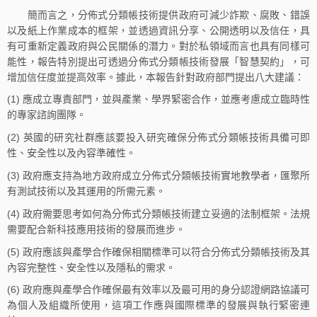
簡而言之，分佈式分類帳技術提供政府可減少詐欺、腐敗、錯誤
以及紙上作業成本的框架，並透過資訊分享、公開透明以及信任，具
有可重新定義政府與公民關係的潛力。對於私領域而言也具有同樣可
能性，報告特別提出可透過分佈式分類帳技術發展「智慧契約」，可
增加信任度並提高效率。據此，本報告針對政府部門提出八大建議：
(1) 應成立專責部門，並與產業、學界緊密合作，並應考慮成立臨時性
的專家諮詢團隊。
(2) 英國的研究社群應該要投入研究確保分佈式分類帳技術具備可即
性、安全性以及內容準確性。
(3) 政府應支持為地方政府成立分佈式分類帳技術實地教學者，匯聚所
有測試技術以及其運用的所需元素。
(4) 政府需要思考如何為分佈式分類帳技術建立妥適的法制框架。法規
需要配合新科技應用技術的發展而進步。
(5) 政府應該與產學合作確保相關標準可以符合分佈式分類帳技術及其
內容完整性、安全性以及隱私的需求。
(6) 政府應與產學合作確保最有效率以及最可用的身分認證網路協議可
為個人及組織所使用，這項工作應與國際標準的發展與執行緊密連