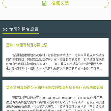
推薦文章
你可能還會想看
惠普 : 軟體專利是必要之惡
智慧財產權議題涉及專利、著作權和商業機密，近年來因開放原始碼軟
體而備受矚目。開放原始碼軟體可共享、修改和重新發布，和傳統專屬軟體
的保密性和發布限制迥然不同。 許多開放原始碼與自由軟體倡議人士
都痛批軟體專利，相形之下，惠普以擁有大量的專利為傲。2004年惠普一
共獲頒1,775項美國專利，在美國排名第四。 惠普Linux負責人表示，
開放原始碼程式設計師或許厭惡軟體專利的概念，但最好還是試著自我調
適，因為軟體專利是不會消失的。且開放原始碼軟體是在著作權法的基礎上
發展而成的，而專利比較麻煩，是因為程式設計師把專利視為削弱他們的自
英國資訊專員辦公室關於退出歐盟後續個資保護回應與未來影響
由。另一方面，企業則把專利看待成自家珍貴創意的保護傘。 惠普
Linux副總裁Martin Fink批評開放原始碼促進會(Open Source Initiative；
英國資訊專員辦公室(Information Commissioner's Office, ICO)表示不
OSI)核准開放原始碼授權證書的作法太草率。去年8月，Fink曾指出，開放
論是否仍為歐盟會員國，英國仍需要明確有效的資料保護法，而關於公投退
原始碼授權證書多達52種，實在太多了。現在數目變得更多，因為他抱怨
出歐盟(Brexit)結果，ICO發言人表示：「資料保護法是屬地的，不問公投結
OSI核准任何符合開放原始碼定義的申請案，卻不試著加以整併以強化開放